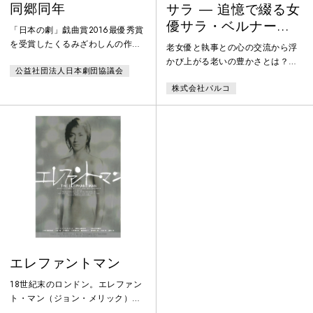
同郷同年
サラ ― 追憶で綴る女
優サラ・ベルナール
「日本の劇」戯曲賞2016最優秀賞
の一生
を受賞したくるみざわしんの作
老女優と執事との心の交流から浮
品。同じ郷で同じ年に生まれた
かび上がる老いの豊かさとは？人
公益社団法人日本劇団協議会
「同郷同年」の3人の男。核廃棄
生の意味とは？感動を呼んだ二人
物の最終処分場の誘致に乗り出し
株式会社パルコ
芝居の傑作が渋谷で待望の再演！
たが、是非を問う住民投票で彼ら
は惨敗。その夜、追い詰められた
１人が、ある決断を告げる。郷土
への思いの果てに、彼らを待ち受
けているのは未来への希望か、そ
れとも破滅へのカウントダウンな
のか・・・。
エレファントマン
18世紀末のロンドン。エレファン
ト・マン（ジョン・メリック）＜
藤原竜也＞はその奇形から長く人