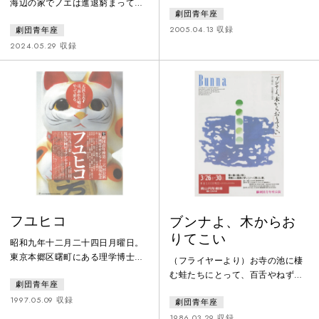
疎まれるが何故かワンマン社長に
海辺の家でノエは進退窮まってい
劇団青年座
はかわいがられている。社長は頑
た。東京の女学校卒業後に決めら
固一徹だが憎めない男、その妻は
2005.04.13 収録
劇団青年座
れていた結婚が嫌で飛び出したの
器量の大きな昭和の女だ。ある
が春の終わり、恩師だった辻潤の
2024.05.29 収録
日、その社長が亡くなった。通夜
もとへ身を寄せ、「青鞜」の平塚
の席、胸の内を熱く語る九ちゃん
らいてうと出会い、離婚のため戻
の姿を見た若い社員は、何故彼の
ってきたが親族はみな猛反対。東
仇名が「九ちゃん」なのかを知
京に戻る金もなく針の筵だったあ
る。合理性と効率が求められる社
る日、「どうせ死ぬならケエツブ
会に変わりゆく中で、社長と九ち
ロウよ、かなしお前とあの渦巻へ
ゃんと妻の間には、懐かしい昭和
―」と謎の文句を残して消えたノ
の人間味、友情が
エ…。伊藤野枝激動の生涯を、生
まれ故郷
フユヒコ
ブンナよ、木からお
りてこい
昭和九年十二月二十四日月曜日。
東京本郷区曙町にある理学博士寺
（フライヤーより）お寺の池に棲
田冬彦邸。主、冬彦がしかつめら
む蛙たちにとって、百舌やねずみ
劇団青年座
しい顔で煙草をくわえている。別
や蛇たちは、生命をおびやかす憎
に、怒っているわけではない。普
1997.05.09 収録
劇団青年座
い敵であった。何故こういう目に
段のことである。まわりには妻り
あいつづけるのか──。頭をかかえ
1986.03.29 収録