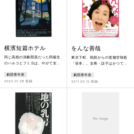
ねずみや蛇たちが、無残にも鳶の
事件を挟んだ明治42年から大正2
食糧となり、死んでゆく姿をみ
年の5年間。若い彼らは文学に社会
る。一つの死が一つの生へとつな
改革に、愛に命を燃やした。それ
がっていくという生きていること
はおかしくて、哀しくて、せつな
の実態、その意味を知ったブンナ
くて、そして震えるほど美しい
がもたらした
―。
横濱短篇ホテル
をんな善哉
同じ高校の演劇部員だった同級生
東京下町、戦前からの老舗甘味処
のハルコとフミヨは、やがて女優
「笹本」。女将・諒子はかつて広
と脚本家として違う道を歩き始め
告代理店に勤めるキャリアウーマ
劇団青年座
劇団青年座
ることになった。それぞれの道に
ンだった。時代はバブル景気真っ
は、それぞれの出会いと別れがあ
只中、男と肩を並べバリバリ仕事
2022.01.28 収録
2011.05.12 収録
り、ある時は離れ、ある時は近づ
をこなし恋も遊びも贅沢に楽しん
き、そして交差しながら人生の時
だ。四十を目前にした頃、両親が
を刻んでいく。1970年から５年ご
相次いで亡くなり、ようやく立ち
とに描かれた7つの短篇が、ネック
止まった諒子。気づけば恋の相手
レスの珠のようにつながって一篇
は皆結婚、バブルも終わりお祭り
の物語を編む。2013年初演。その
騒ぎの毎日は終わった。諒子は退
後全国を巡演し、2022年までの公
職し、両親が残した店を継ぐ決意
演数は195回を数える。※
をした。それから十数年、この小