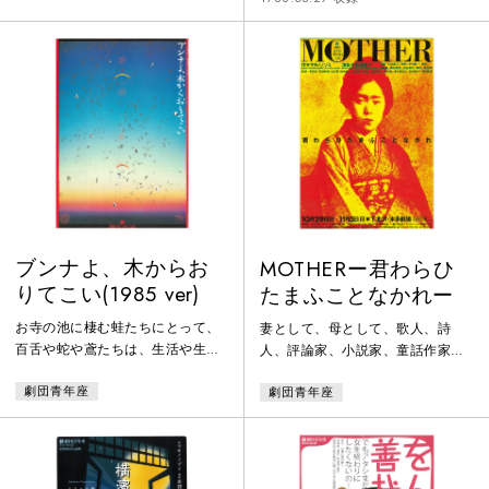
んをはじめ、個性豊かな家族が太
こむばかりの老蛙たちをにがにが
陽系宇宙のように取り囲む。そこ
しく思っていたブンナは、持ち前
に突然彗星の如く事件が飛び込ん
の行動力を活かして、憧れの空を
できた！小春日和に雲が差し、雨
めざし、椎の木に登る。しかしそ
からやがてしんしんと降る雪に変
こで彼が見たものは、それまで自
わる。招き猫が見守る中、寺田家
分の敵であった百舌やねずみや蛇
の喜怒哀楽の一週間が過ぎてゆ
たちが、無残にも鳶の食糧となり
く。
死んでゆく姿だった。敵の上には
さらに大
ブンナよ、木からお
MOTHERー君わらひ
りてこい(1985 ver)
たまふことなかれー
お寺の池に棲む蛙たちにとって、
妻として、母として、歌人、詩
百舌や蛇や鳶たちは、生活や生命
人、評論家、小説家、童話作家と
をおびやかす憎い敵であった。何
して、懸命に生きた偉大なＭＯＴ
劇団青年座
劇団青年座
故こういう目に会いつづけるのか
ＨＥＲ与謝野晶子。その晶子と夫
―。それをにがにがしく思う若者
与謝野鉄幹の下、北原白秋、石川
がいた。ブンナだ。広い空への憧
啄木、佐藤春夫、平野萬里、大杉
れから椎の木に登るブンナ。彼は
栄、菅野須賀子、平塚明子らは集
それまで自分の敵であった百舌や
い、別れた。あの忌まわしい大逆