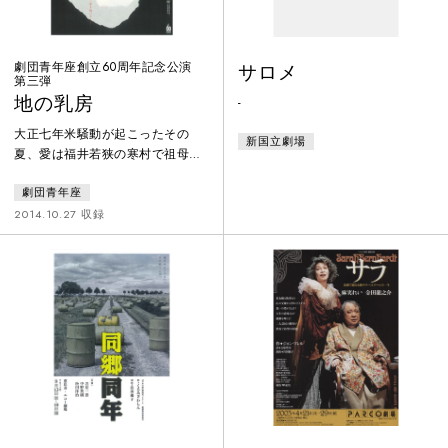
さな町での
劇団青年座創立60周年記念公演
サロメ
第三弾
地の乳房
-
大正七年米騒動が起こったその
新国立劇場
夏、愛は福井若狭の寒村で祖母を
見送った。愛の父宇助は地場産業
劇団青年座
を興そうとしたがうまくいかず田
圃を手離し、あげく中風で寝込ん
2014.10.27 収録
でいる。宇助の面倒を看、妾に産
ませた鉱太郎と千吉まで引き取っ
て育てる母しん。翌年、愛はしん
の後押しもあって棺桶作りの角治
のもとに嫁ぐ。角治の母いしは、
盲目だったが死ぬまで「ふれご
と」をして村を歩いた。いしの日
常はいつも明るく生活の知恵あふ
れ、その中で愛