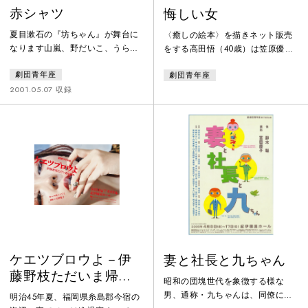
赤シャツ
悔しい女
夏目漱石の『坊ちゃん』が舞台に
〈癒しの絵本〉を描きネット販売
なります山嵐、野だいこ、うらな
をする高田悟（40歳）は笠原優子
り、マドンナ、狸、赤シャツお馴
（42歳）と暮らし始めた。美人で
劇団青年座
劇団青年座
染みの登場人物が活躍する青春活
明るい優子は人も羨む素敵な女性
劇しかし、『赤シャツ』には肝心
である。気になることは、これま
2001.05.07 収録
の坊ちゃんは出てきません主人公
でに三度結婚に失敗しているこ
はあの男の風上にも置けない嫌な
と。「こんどこそ シアワセに な
奴、赤シャツなのです時は今から
れる⁉」と、優子の四度目の結婚生
百年前日本海海戦で日本がロシア
活は始まった。しかし、「今日は
バルチック艦隊を撃滅した明治三
何があったの、誰と喋ったの、そ
十八年所は四国辺のとある城下町
れはどんな人なの、何を話した
坊ちゃんにかわって主役の座につ
の？」、優子が懸命に生きようと
いた赤シャツその登場の秘密と
すればするほど周りの人達には煩
は…
わしい
ケエツブロウよ－伊
妻と社長と九ちゃん
藤野枝ただいま帰省
昭和の団塊世代を象徴する様な
中
男、通称・九ちゃんは、同僚には
明治45年夏、福岡県糸島郡今宿の