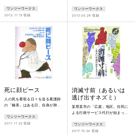
夫婦……等々、多彩な人たち約70
思い出の写真を見せつつ、夫の自
ワンツーワークス
ワンツーワークス
人にインタビュー取材を行い、そ
慢話をしている。むつ美の夫は福
の膨大な証言を再構成して舞台化
島第一原発の元作業員で、既に亡
2012.11.13 収録
2013.05.28 収録
するドキュメンタリー・シアター
くなっている。明日はその四十九
の手法で「今、日本で子どもを産
日にあたる。訪ねてきたひさ子の
むとはどういうことか」、その実
夫は、今なお原発で廃炉に向けて
像に迫る。――「なぜ不妊治療に
過酷な仕事に従事する現役の作業
関する法律が日本にはないのか」
員。そこにむつ美の義理の妹「泊
「なぜ少子化に歯止めが掛からな
川小春」が金を無心しに来る。や
いのか」。出産・子育てにまつわ
がて３人の女たちの話から、原発
る今の日本社会が抱える問題につ
の廃炉作業に従事する作業員たち
いて、ま
の理不尽な日
死に顔ピース
消滅寸前（あるいは
逃げ出すネズミ）
人の死を看取る日々を送る看護師
の「楠美」はある日、自身が肺癌
某県某市の「広庭」地区。住民に
の末期であることを知る。直ちに
よる行政サービス代行が始まって
ワンツーワークス
入院を強いられるが、そう長くな
数年。さまざまな事情を抱えた住
い余命であることを悟った楠美は
2011.11.23 収録
ワンツーワークス
民委員全員が集まって今日、「こ
家に帰ることを願う。その思いを
の先、広庭地区を存続させるか消
2017.10.26 収録