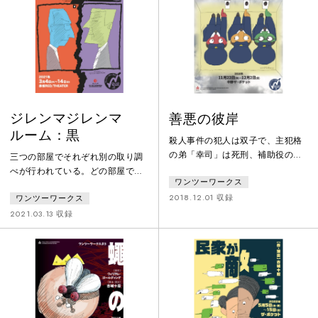
い「正義」がある。やがて、無関
える古城十忍のオリジナル作品の
係だった三つの取り調べに共通す
再演。メインキャスト10名に一部
る「思わぬ事件」が背後に浮かび
ダブルキャストで上演する。
上がる。それは
ジレンマジレンマ
善悪の彼岸
ルーム：黒
殺人事件の犯人は双子で、主犯格
の弟「幸司」は死刑、補助役の兄
三つの部屋でそれぞれ別の取り調
「憲司」は無期懲役がそれぞれ確
べが行われている。どの部屋で
ワンツーワークス
定する。刑務官たちは死刑囚とな
も、問い詰める側は「許せない」
った幸司と日々接するうちに、
2018.12.01 収録
ワンツーワークス
という「正義」を振りかざし、厳
「死刑の在り方」について自らに
しい追及の手を少しもゆるめな
2021.03.13 収録
問い直していく。というのも死刑
い。だが、疑われる側にもまた
囚となった幸司は驚くほどの真人
「なぜ悪い」という言い分があ
間へと更正していくのだが、無期
り、こちらにもどうしても譲れな
懲役の憲司は自分の罪に真摯に向
い「正義」がある。やがて、無関
き合っているとは言い難かったか
係だった三つの取り調べに共通す
らである。刑務官たちの心は揺れ
る「思わぬ事件」が背後に浮かび
る。死刑は廃止すべきと考える
上がる。果たして、「誰の言い分