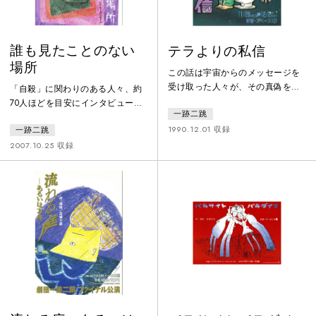
誰も見たことのない
テラよりの私信
場所
この話は宇宙からのメッセージを
受け取った人々が、その真偽を巡
「自殺」に関わりのある人々、約
って葛藤する様子を描いたもので
70人ほどを目安にインタビュー取
一跡二跳
ある。宇宙開発が進む少し未来の
材を行い、そのインタビューから
ある日、双子の寺尾兄弟（一人二
1990.12.01 収録
一跡二跳
戯曲を構成するドキュメンタリ
役で演じる）は宇宙開発機構に勤
ー・シアター。その日本初のオリ
2007.10.25 収録
めているが、そこで思わぬ陰謀が
ジナル作品。インタビューを行っ
進んでいることを知り、それを阻
た人々は、親しい人を自殺でなく
止しようとする。危険を顧みず、
した経験を持つ「遺された者」、
機構を脱出して外部に情報を伝え
自ら自殺未遂経験を持つ「サバイ
ようとするが行く手を阻まれてし
バー」、自殺対策に取り組むＮＰ
まい･･･。登場人物に実在の人名・
Ｏや自治体の担当者など「立ち上
団体が登場するがこの舞台はすべ
がる者」など多岐にわたる。 自
てフィ
殺にまつわる人々の話を単に並べ
て「自殺」