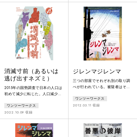
汲んで楠美の母は「末期患者の在
滅させるか」という重要な問題の
宅医療」を専門とする医師「渡良
結論を出すことになったのだが、
瀬」に娘の治療を託すのだが、渡
多数決の結果はなんと、全員が
良瀬は「医療に笑いを」を信条
「消滅賛成」。なぜ住民委員は全
に、コスプレ姿で往診に来たりす
員が消滅に手を挙げたのか。――
る「変わり者」だった。楠美の家
いよいよ人口減少社会に足を踏み
族戸惑うが、やがて患者を第一に
入れた日本。もはやこの「自治体
思う渡良瀬の
消滅」の問題は絵空事ではない。
これまで当た
消滅寸前（あるいは
ジレンマジレンマ
逃げ出すネズミ）
三つの部屋でそれぞれ別の取り調
べが行われている。被疑者はそれ
2015年の国勢調査で日本の人口は
ぞれ「国家公務員」「精米店の女
初めて減少に転じた。人口減少に
ワンツーワークス
主人」「男子大学生」。どの部屋
より行政サービスが満足に行えな
でも、問い詰める側は「許せな
2012.03.11 収録
ワンツーワークス
くなった自治体とその住民の「ふ
い」という「正義」を振りかざ
るさとの存続」をかけた悪戦苦闘
2022.10.09 収録
し、厳しい追及の手を少しもゆる
の日々を描く。今後、日本各地で
めない。だが、疑われる側にもま
深刻な問題として直面するであろ
た「なぜ悪い」という言い分があ
う「自治体消滅」について、その
り、こちらにもどうしても譲れな
現状と行く末、またその対策を考