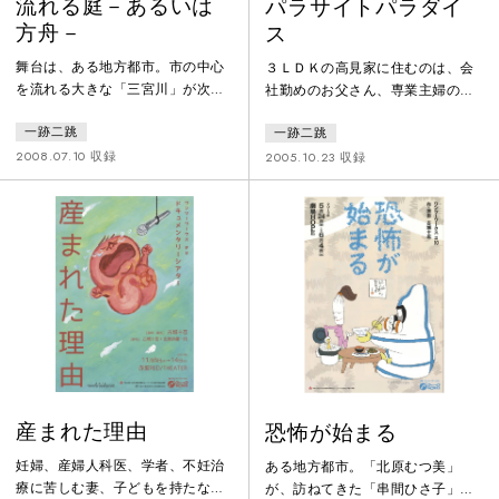
流れる庭－あるいは
パラサイトパラダイ
方舟－
ス
舞台は、ある地方都市。市の中心
３ＬＤＫの高見家に住むのは、会
を流れる大きな「三宮川」が次第
社勤めのお父さん、専業主婦のお
に水かさを増している。市の防災
母さん、バリバリキャリアウーマ
一跡二跳
一跡二跳
対策課では避難勧告の決断が下せ
ンの娘、大学生の息子。一見どこ
ない。やがて支流が氾濫、やがて
にでもありそうなフツーの一家だ
2008.07.10 収録
2005.10.23 収録
一気に水かさを増した三宮川が決
が、ある日、お母さんのお母さん
壊し、市役所へとあっという間に
が、アキレス腱を切ったことを理
押し寄せてくる……。「災害対策
由に同居を求めてやってくる。な
の危うさ」をベースに描きなが
んとか同居を断りたい高見家だっ
ら、「非常事態が迫っていること
たが、追い打ちをかけるようにお
を人はなぜ実感できないのか」
父さんのお父さんまでもが独り暮
「その想像力の欠如の原因となっ
らしの家を売り払い、同居を求め
ているものは何か」。自然災害を
て乗り込んで来てしまう。ずるず
目の前にしなが
ると窮屈な
産まれた理由
恐怖が始まる
妊婦、産婦人科医、学者、不妊治
ある地方都市。「北原むつ美」
療に苦しむ妻、子どもを持たない
が、訪ねてきた「串間ひさ子」に