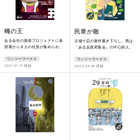
者、刑が確定し
が正当なのか？」「正義とは何な
のか？」。
蠅の王
民衆が敵
ある会社の新規プロジェクトに各
古城十忍の新作書き下ろし。男は
部署から８人の社員が集められ
「ある反政府集会」の中心的人物
る。元企画推進局次長「氷室」は
が自分の娘の恋人であることを知
ワンツーワークス
ワンツーワークス
チームリーダーとして意欲に燃え
り、戸惑いながらもその恋人の
るが、営業三課から来た女性幹部
日々の行動確認(行確＝コウカク)
2011.01.11 収録
2022.05.09 収録
「浅間」も「私もリーダーを任さ
を開始する。高校教師を務めるそ
れている」と言う。かくしてプロ
の娘はSNSによる誹謗中傷を受
ジェクト・チームはたちまち二分
け、個人情報までもがネット上に
されて徐々に対立が起こり始め、
さらされてしまう。そんなある
それはパワハラ、セクハラ、誹謗
日、男は自分自身が見知らぬ何者
中傷、強制排除へとエスカレート
かに行確を受けていることに気が
していく。果たしてチームの面々
つく……。そして娘は、誹謗中傷
は無事にプロジェクトを達成でき
の発端が意外な人物であったこと
るのか？――
を突き止める