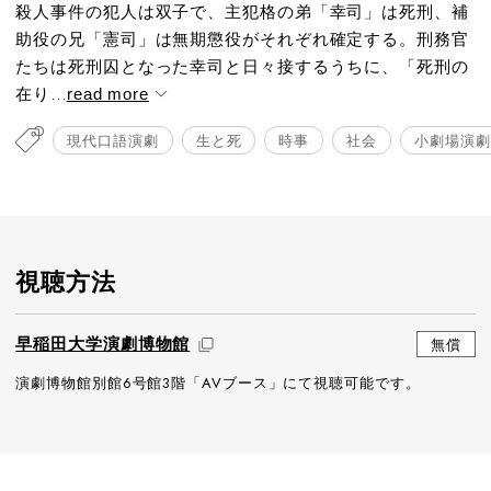
殺人事件の犯人は双子で、主犯格の弟「幸司」は死刑、補
助役の兄「憲司」は無期懲役がそれぞれ確定する。刑務官
たちは死刑囚となった幸司と日々接するうちに、「死刑の
在り...
read more
現代口語演劇
生と死
時事
社会
小劇場演劇
視聴方法
早稲田大学演劇博物館
無償
演劇博物館別館6号館3階「AVブース」にて視聴可能です。