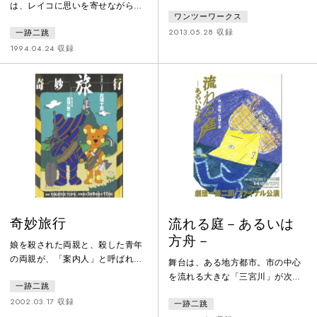
思い出の写真を見せつつ、夫の自
は、レイコに思いを寄せながら、
ワンツーワークス
慢話をしている。むつ美の夫は福
自分が彼女にふさわしい男だと思
島第一原発の元作業員で、既に亡
2013.05.28 収録
一跡二跳
えない。ある日、永遠の時を手に
くなっている。明日はその四十九
入れられるという「神になる本」
1994.04.24 収録
日にあたる。訪ねてきたひさ子の
を目にしたトキオは、輪廻転生を
夫は、今なお原発で廃炉に向けて
信じ、意を決してビルから飛び降
過酷な仕事に従事する現役の作業
りる。こうして生死を超えて、愛
員。そこにむつ美の義理の妹「泊
する人を追い続けるトキオの旅が
川小春」が金を無心しに来る。や
始まる。だが、それは「オイディ
がて３人の女たちの話から、原発
プス」「ロミオとジュリエッ
の廃炉作業に従事する作業員たち
ト」、はたまた「サザエさん」と
の理不尽な日
いった、すべて「あらかじめ用意
された物語」を
奇妙旅行
流れる庭－あるいは
方舟－
娘を殺された両親と、殺した青年
の両親が、「案内人」と呼ばれる
舞台は、ある地方都市。市の中心
コーディネーターとともに１泊２
を流れる大きな「三宮川」が次第
一跡二跳
日の小旅行に出かける。行き先は
に水かさを増している。市の防災
殺した青年が収監されている東京
2002.03.17 収録
一跡二跳
対策課では避難勧告の決断が下せ
拘置所。殺された娘は父のそばに