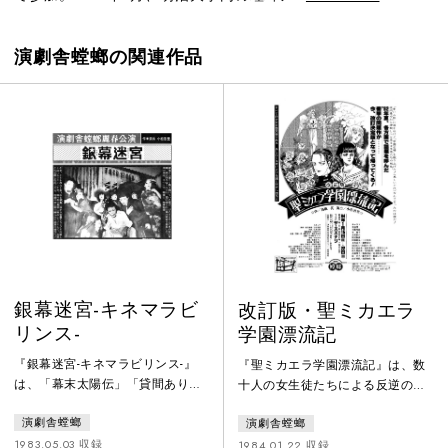
演劇舎螳螂の関連作品
銀幕迷宮-キネマラビ
改訂版・聖ミカエラ
リンス-
学園漂流記
『銀幕迷宮-キネマラビリンス-』
『聖ミカエラ学園漂流記』は、数
は、「幕末太陽伝」「貸間あり」
十人の女生徒たちによる反逆のカ
「しとやかな獣」などの作品を残
ーニバルを描く。それは暗黒の宝
演劇舎螳螂
演劇舎螳螂
し、45歳の若さで死んだ、奇才映
塚による金網デスマッチに駆け抜
画監督・川島雄三をモデルに、ひ
ける少女十字軍の叛乱なのであ
1983.05.03 収録
1984.01.22 収録