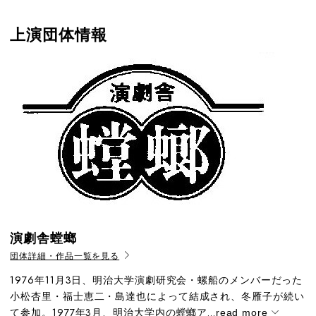
上演団体情報
演劇舎螳螂
団体詳細・作品一覧を見る
1976年11月3日、明治大学演劇研究会・螺船のメンバーだった
小松杏里・福士恵二・島達也によって結成され、冬雁子が続い
て参加。1977年3月、明治大学内の螳螂ア...
read more