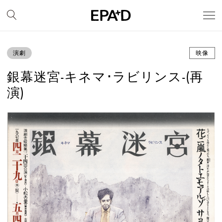
演劇
映像
銀幕迷宮-キネマ･ラビリンス-(再
演)