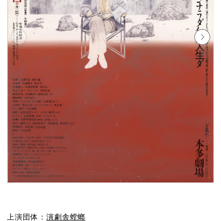
上演団体：
演劇舎螳螂