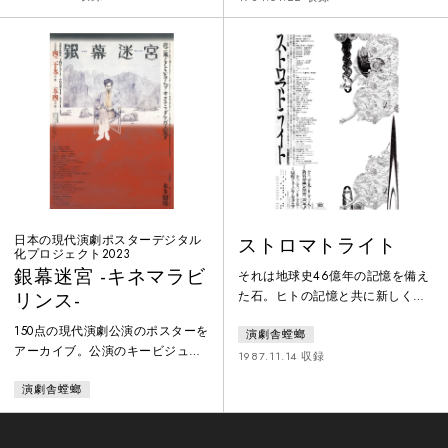
とりの映画監督の運命的な死の前
る。悪魔と手を結ぶトリックスタ
日の一夜を描く小松杏里の新作オ
ーには、美少女・美加理が扮し、
リジナル作品です。監督カワシマ
「聖ミカエラ学園」は音を立てて
に大鷹明良を配し、陰から妖へと
崩れる。30余の女子中学生、女子
変貌するその妻を美加理が演じ、
高校生たちが歌うものは果たして
青白く燃え上がるスクリーンの彼
何か？ そして彼女たちは、どこ
方に恐山の雪景が現出する時、亡
に漂流するのか？ 讃美歌と文部
霊たちが、闇を引き裂く叫びと共
省唱歌の交叉する中、美少女・美
に浮上
加理が火を
日本の現代演劇ポスターデジタル
ストロマトライト
化プロジェクト2023
銀幕迷宮 -キネマラビ
それは地球史46億年の記憶を備え
た石。ヒトの記憶と共に新しく生
リンス-
まれ育っていく……不思議な詩を
150点の現代演劇公演のポスターを
演劇舎螳螂
口ずさむ少女が棲む石だらけの世
アーカイブ。公演のキービジュア
界に、ある日、七人の老人たちが
1987.11.14 収録
ルがデジタル展開され難い、1960
やって来た。老人たちが目指す約
演劇舎螳螂
年代から80年代を中心に、紙で現
束の地とは？ 少女の正体は？
存するポスターをデジタル化。ポ
耳を澄ましてごらん、ほら、石が
スターのセレクションは、1960年
泣いている……アナタ、記憶ヲ美