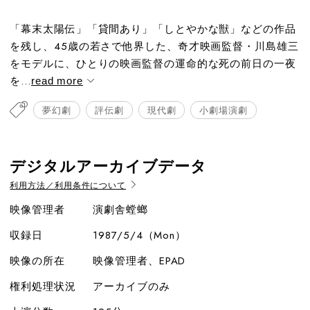
「幕末太陽伝」「貸間あり」「しとやかな獣」などの作品
を残し、45歳の若さで他界した、奇才映画監督・川島雄三
をモデルに、ひとりの映画監督の運命的な死の前日の一夜
を...
read more
夢幻劇
評伝劇
現代劇
小劇場演劇
デジタルアーカイブデータ
利用方法／利用条件について
映像管理者
演劇舎螳螂
収録日
1987/5/4（Mon）
映像の所在
映像管理者、EPAD
権利処理状況
アーカイブのみ