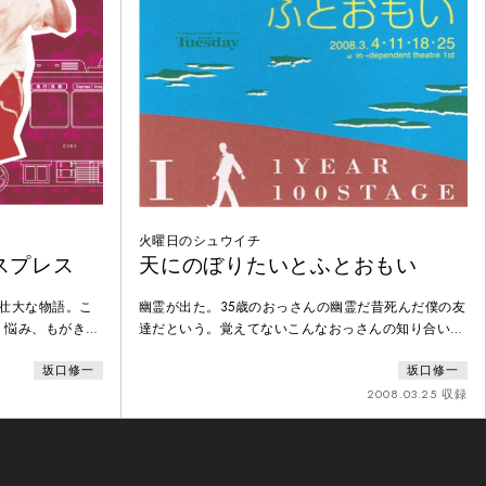
火曜日のシュウイチ
スプレス
天にのぼりたいとふとおもい
壮大な物語。こ
幽霊が出た。35歳のおっさんの幽霊だ昔死んだ僕の友
、悩み、もがき、
達だという。覚えてないこんなおっさんの知り合いは
え、一人の立派な
いない彼は11歳のときに死んでから、僕と一緒に歳を
坂口修一
坂口修一
勇気と笑いと涙で
重ねてきたのだという。じっと見てた。僕のことを。
知らなかったじゃいまさらどうしてそれを言いに来た
2008.03.25 収録
の？彼はわかってほしい、という。わかりあいたいの
だ、という僕と。彼の死んだ事情のことをいや困っ
た。まことに困ったそんな夜。幽霊のささやきを、お
送りします