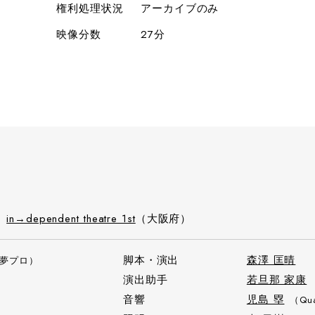
権利処理状況
アーカイブのみ
映像分数
27分
）
in→dependent theatre 1st
（大阪府）
脚本・演出
森澤 匡晴
夢プロ）
演出助手
若旦那 家康
音響
児島 塁
（Qu