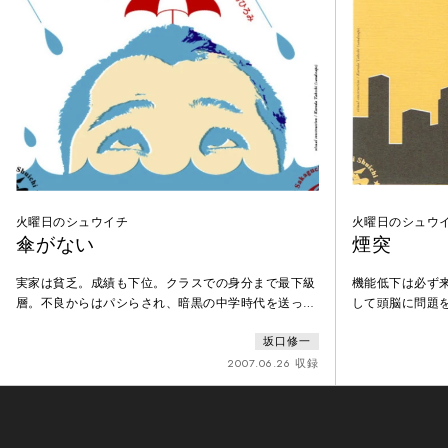
火曜日のシュウイチ
火曜日のシュウ
傘がない
煙突
実家は貧乏。成績も下位。クラスでの身分まで最下級
機能低下は必ず
層。不良からはパシらされ、暗黒の中学時代を送った
して頭脳に問題
少年Aがいた。持ちうるものは、手先の器用さと優し
の無い事実。叫
坂口修一
さだけだった。そして15年。少年Aは30才にして小さ
い。ダッテ、モ
な寿司屋の主となり上がった。ある大雨の日。ならず
い、と俺は思う
2007.06.26 収録
者となり果てた同級生が現れて、Aに出前を頼んだ。
にのぼり、あっ
届けに行った文化住宅。そこには──。これは優し
下ろす。「いっ
い、ウザいほど優しい男の恋話。角ひろみが故郷尼崎
い！そこに立て
のヤンキー中学
ない。金の話も