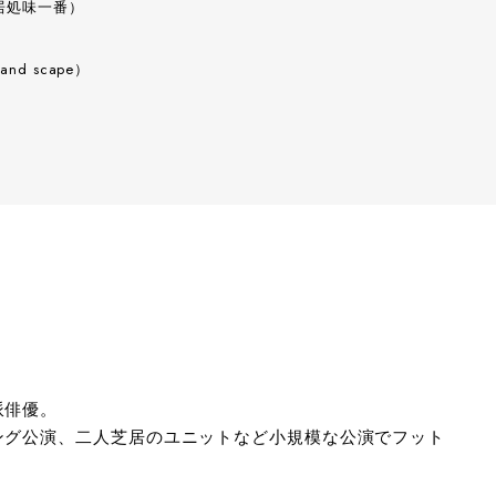
居処味一番）
and scape）
派俳優。
ング公演、二人芝居のユニットなど小規模な公演でフット