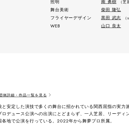
照明
南 勇樹
（芝
舞台美術
柴田 隆弘
フライヤーデザイン
黒田 武志
（s
WEB
山口 良太
団体詳細・作品一覧を見る
貌と安定した演技で多くの舞台に招かれている関西屈指の実力
プロデュース公演への出演にとどまらず、一人芝居、リーディ
国各地で公演を行っている。2022年から舞夢プロ所属。