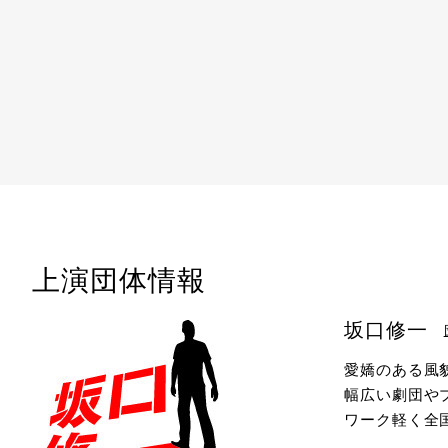
上演団体情報
坂口修一
愛嬌のある風
幅広い劇団や
ワーク軽く全