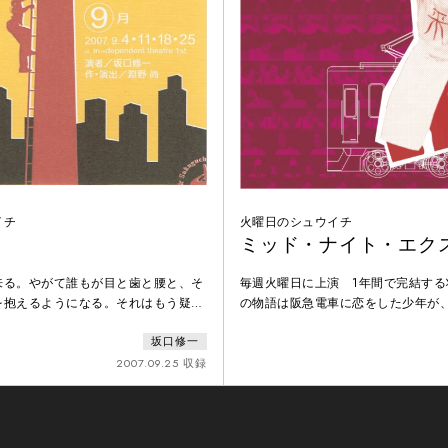
イチ
火曜日のシュウイチ
ミッド・ナイト・エク
来る。やがて誰もが目と歯と腰と、そ
毎週火曜日に上演 1年間で完結する
を抱えるようになる。それはもう疑い
の物語は阪急電車に恋をした少年が
びたいほどの不安。でも誰も叫ばな
苦しみながらも幾多の苦難を乗り越
坂口修一
ウワカクハナイカラ…。冗談じゃな
青年として成長していく過程を愛と
。あなたとふたり、濁った記憶の煙突
描く感動巨編である。
2007.09.25 収録
たかどうか定かではない無用の街を見
たい俺が何をした？ 責任者出て来
。こっちを見るな。ボリビアには行か
忘れろ。