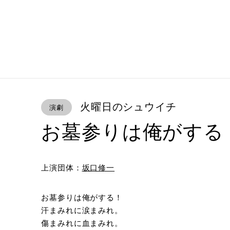
火曜日のシュウイチ
演劇
お墓参りは俺がする
上演団体：
坂口修一
お墓参りは俺がする！
汗まみれに涙まみれ。
傷まみれに血まみれ。