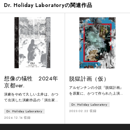
Dr. Holiday Laboratoryの関連作品
想像の犠牲 2024年
脱獄計画（仮）
京都ver.
アルゼンチンの小説『脱獄計画』
を原案に、かつて作られた上演に
演劇をやめて久しい土井は、かつ
まつわるインタビュー。インタビ
て出演した演劇作品の「演出家」
Dr. Holiday Laboratory
ュアーであるロビンは、上演で何
の弟を名乗る人物から、演劇の上
が起こったのかを探っていくはず
2023.02.22 収録
Dr. Holiday Laboratory
演を依頼される。そこで土井が受
だったが、徐々に当時の「出演
け取ったのは、アンドレイ・タル
2024.12.14 収録
者」による再現に巻き込まれてい
コフスキーのある映画をもとに書
く。徐々に明らかになっていく、
かれた、演劇と救済にまつわる、