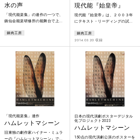
水の声
現代能『始皇帝』
「現代能楽集」の連作の一つで、
現代能『始皇帝』は、２００３年
銕仙会能楽研修所の能舞台で上
にテキスト・リーディングの試み
演。現代演劇、能、音響彫刻、コ
として上演されたが、その後、長
錬肉工房
錬肉工房
ンピュータ音楽の共同作業で取り
い時間をかけて準備を重ね、今回
組まれた。テキストには、W・
本格的な現代能として新たに取り
2014.03.20 収録
B・イエイツの詩劇『鷹の井戸』
組まれた。詩人那珂太郎の書き下
をもとにした、横道萬里雄の新作
ろしであるテキストは、漢語を主
能『鷹姫』を基盤にしながらも、
体にした簡潔で力強い文体、リズ
他の言語素材も加え、自由にコラ
ムを持つ。そして、観世銕之丞、
ージュする形で再構成されてい
山本東次郎、宝生欣哉などの能界
る。そして作業の共通の課題とし
の実力者の技芸、身体性と那珂太
ては、〈即興性〉、〈偶然性〉、
郎の根源的で斬新なテキストの言
プロセスの問題に的が絞られ、能
葉が切り結び、響き合うことが試
を現代に活かす試
みられた。
「現代能楽集」連作
日本の現代演劇ポスターデジタル
化プロジェクト2023
ハムレットマシーン
ハムレットマシーン
旧東独の劇作家ハイナー・ミュラ
150点の現代演劇公演のポスターを
ーの『ハムレットマシーン』で