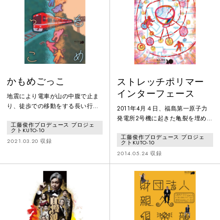
かもめごっこ
ストレッチポリマー
インターフェース
地震により電車が山の中腹で止ま
り、徒歩での移動をする長い行
2011年4月４日、福島第一原子力
列。次の駅は鉄橋の先にある都
発電所2号機に起きた亀裂を埋める
工藤俊作プロデュース プロジェ
会。前の駅は山奥の過疎化した元
ため高分子ポリマーが使用され失
クトKUTO-10
新興住宅地。人々はいずれかに向
工藤俊作プロデュース プロジェ
敗に終わった。その後、現在に至
2021.03.20 収録
クトKUTO-10
かう。小さな劇団を主宰している
るまで「漏れ」続けている。鎖状
2014.05.24 収録
大学の先生と、若い妻。その妻が
に複雑に絡まり合った高分子ネッ
介抱する女は、足を捻挫した中学
トワークの網の目に吸収しきれず
教師の女。彼女は元新興住宅地で
漏れたのだ。本作品は、この出来
起こした不倫による狭い世間の攻
事をモチーフに、文明が生み出し
めから逃れ、都会に行く決心をし
たフラクタルなネットワークに起
て電車に乗ったという。そこに先
こるエラーと人為的な原因究明と
生を恋い慕い、妻から奪うべく密
修復の困難さを描く。文明は、こ