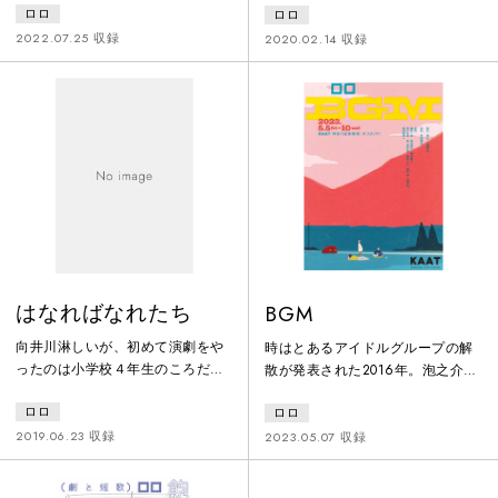
ロロ
ロロ
た。増えていく過去形と消えてい
えるらしい。 たくさんの人たちが
く可能性の間で右往左往する姿は
壁のもとに集まってくる。目の見
2022.07.25 収録
2020.02.14 収録
まるでダンスみたいだねって言っ
えない綱渡り師、透明人間の恋人
てくれたことを忘れるわけない。
を探す女性、窓ガラス清掃をする
ここは居心地がいいけど、文化祭
元役者、スノードームをつくる 観
はとっくに終わったしお腹も空い
光客、ミノタウロスとくだんのあ
たし、もう行く。
いだに生まれた未来のみえないこ
ども。「私、フチになりたいん
だ。麦わら帽子のフチとか、ルパ
ンが盗む絵画の額縁とか、コップ
のフチ子と
はなればなれたち
BGM
向井川淋しいが、初めて演劇をや
時はとあるアイドルグループの解
ったのは小学校４年生のころだっ
散が発表された2016年。泡之介と
たのね。っていっても、あたしは
BBQは、学生時代の友人・午前二
ロロ
ロロ
このころまだ淋しいと出会ってな
時の結婚式に向かうため、車で常
いから、本当にそうだったかは知
磐自動車道を下っていく。目的地
2019.06.23 収録
2023.05.07 収録
らないんだけど……。あたしが淋
は仙台。10年前に同じく仙台を目
しいと出会うのは、もう少し先の
指して3人で旅をした4日間を、10