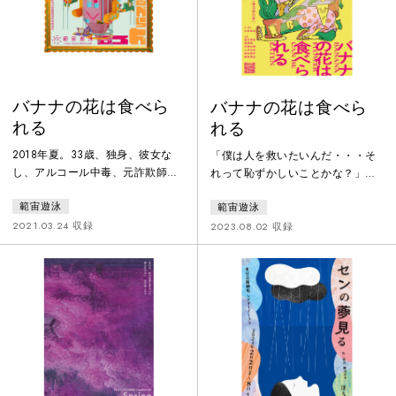
ある人間の優しさと愛を描く。
は驚くべき愛らしさがあったから
だった。━━━第66回岸田國士戯
曲賞受賞作
バナナの花は食べら
バナナの花は食べら
れる
れる
2018年夏。33歳、独身、彼女な
「僕は人を救いたいんだ・・・そ
し、アルコール中毒、元詐欺師前
れって恥ずかしいことかな？」フ
科一犯の“穴蔵の腐ったバナ
ィクションで現実を乗り越え生き
範宙遊泳
範宙遊泳
ナ”は、マッチングアプリ・TSUN-
ていこうとする人々の人情劇。第
TSUN（ツンツン）に友達を募る
66回岸田國士戯曲賞受賞作、新演
2021.03.24 収録
2023.08.02 収録
書き込みをする。出会い系サクラ
出で堂々の再演。
のバイトをしていた“男”は、釣ら
れているとわかりながら課金して
きたバナナに興味を持ち、彼と会
ってみることにする。「人を救い
たいんだ・・・」と言うバナナと
男はいつしか、僕／俺「ら」にな
り、探偵の真似事をしながら諸悪