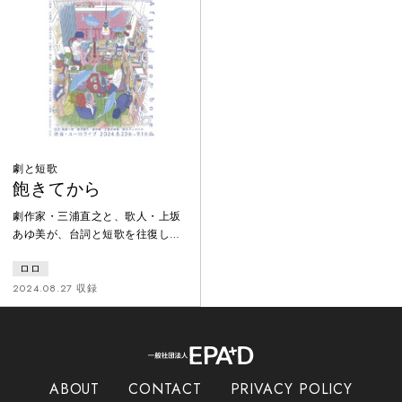
未来。つまり、いまから話すの
分の演劇にして余興で披露する予
は、淋しいにあとから聞いたこと
定だ。東京から守谷サービスエリ
と、あたしのこうだったらいいな
ア、会津若松、いわき、松島、石
って願望がミックスされた物語。
巻を巡る2016年の2人の旅路は
だから、正確には『向井川淋しい
2006年の3人の旅路と重なり、行
が、初めて演劇をやったのは小学
ったり来たりを繰り返す
校４年生のこ
劇と短歌
飽きてから
劇作家・三浦直之と、歌人・上坂
あゆ美が、台詞と短歌を往復しな
がら戯曲を綴る新企画。 歌集を読
ロロ
む時のような手軽さを携えた、今
までにない演劇作品。
2024.08.27 収録
ABOUT
CONTACT
PRIVACY POLICY