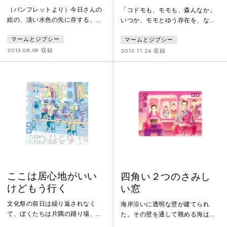
（パンフレットより）今日さんの
「コドモも、モモも、森んなか」
絵の、淡い水色の先に存する、お
いつか、モモとゆう存在を、なく
おきな暗闇のようなものに魅せら
すのだとわかってはいたけれど、
マームとジプシー
マームとジプシー
れてしまった、どうしたものか。
やっぱりなくしてしまって、その
どうすればこれを、ぼくの。マー
ことがやっぱりおおきかった。七
2013.08.09 収録
2013.11.24 収録
ムとジプシーでの日々の作業に、
月だった。モモが、なくなったの
融合させることができるか。ずい
は。かんがえちゅうで、まだまと
ぶん、長いこと。彷徨っていたよ
まらない。モモが、なくなってし
うにおもう。やがて遠くのほうか
まって、鳴らなくなった音があっ
ら。或いは、どこか切れ間から。
た。でもそれでも、物音がする
郁子さんの音が、まるで降ってき
と、モモじゃないかと振り向いて
たように、聴こえてきた瞬間があ
しまう。まだモモが、いるような
った。こうして、つながって。こ
気がして。音をさがす。そんな時
の場所、ひ
間を、つくら
ここは居心地がいい
四角い２つのさみし
けどもう行く
い窓
文化祭の前日は繰り返されなく
海岸沿いに透明な壁が建てられ
て、ぼくたちは片隅の踊り場、変
た。その壁を通して眺める海は、
わり映えのない一日を見送って
いくつもの過去が折り重なってみ