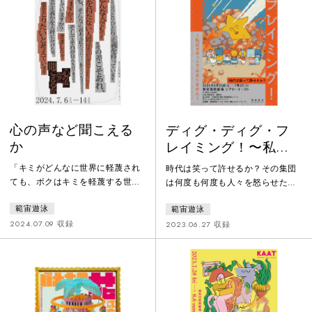
められたような空間を、全力で走
っている。現在のぼくは、それは
なぜなのか、知っている。でもあ
のころのぼくは、それがなんなの
か、なに
心の声など聞こえる
ディグ・ディグ・フ
か
レイミング！〜私は
ロボットではありま
「キミがどんなに世界に軽蔑され
時代は笑って許せるか？その集団
せん〜
ても、ボクはキミを軽蔑する世界
は何度も何度も人々を怒らせた。
のほうを軽蔑するし、してき
彼らを怒る人々はせいぜい遠隔的
範宙遊泳
範宙遊泳
た。」第66回岸田國士戯曲賞受賞
にいやがらせを行うくらいで決し
作『バナナの花は食べられる』で
てその集団の目の前には現れなか
2024.07.09 収録
2023.06.27 収録
描いた“人情”のその先、“愛”のフ
った。怒られた実感のない集団
ェーズ━━━本作をもって劇団公
は、自分たちの過ちを忘れまた再
演では作家に専念すると宣言した
び人々を怒らせるようなことをす
山本卓卓が、夫婦という最小単位
る。怒る人々はますます怒るがそ
のコミュニティから日本社会を浮
の集団を社会から抹殺することは
かび上がらせ、罵倒や暴力の先に
できない。なぜならばその集団に