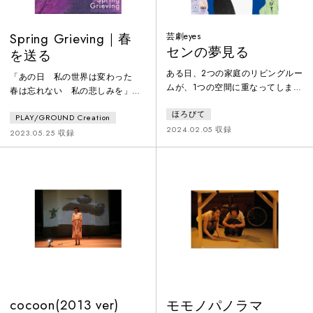
Spring Grieving｜春
芸劇eyes
センの夢見る
を送る
ある日、2つの家庭のリビングルー
「あの日 私の世界は変わった
ムが、1つの空間に重なってしま
春は忘れない 私の悲しみを」
う。1つは1945年、オーストリア
2011年3月、弟はこの世を去っ
ほろびて
とハンガリーの国境付近の村レヒ
PLAY/GROUND Creation
た。通っていた大学の渡り廊下か
ニッツ。空想の旅に出ることが娯
2024.02.05 収録
ら落ちて死んだ。その大学で准教
2023.05.25 収録
楽の三姉妹の家。もう1つは2024
授だった父と、証券会社で働く僕
年の日本。高齢兄妹、泉縫（いず
はどうもそりが合わない。正直、
み・ぬい）と妹の伊緒（いお）の
弟のことも苦手だった。だけどあ
暮らす家。1945年3月24日に起き
いつのことばかり考えてしまう。
た、パーティーの余興として200人
こんな春の日には。家族の喪失と
のユダヤ人が殺されたという「レ
再生の物語。
ヒニッツの虐殺」までを過ごす三
姉妹と、現代日本に住
cocoon(2013 ver)
モモノパノラマ