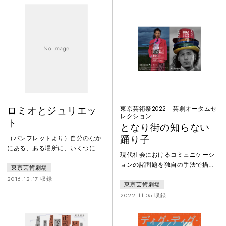
究の徒として、己の人生を切り開
いた偉大な女性。彼女を取り巻く
家族や友人と共にその後半生を描
く。
ロミオとジュリエッ
東京芸術祭2022 芸劇オータムセ
レクション
ト
となり街の知らない
踊り子
（パンフレットより）自分のなか
にある、ある場所に、いくつにな
現代社会におけるコミュニケーシ
っても褪せることなく、18までの
ョンの諸問題を独自の手法で描き
東京芸術劇場
あの風景が広がっていて、そこに
出す劇作家・山本卓卓のテキスト
は名前のない自分が、名前のない
2016.12.17 収録
東京芸術劇場
と、老若男女から電車や犬に至る
誰かが立ち尽くしている。彼らは
まで25役を巧みに踊り演じ分ける
2022.11.05 収録
なにかに押しつぶされそうな表情
ダンサー・北尾亘の身体がコラボ
をしているけれど、それでも限ら
レート。国内外を旅して再演を続
れた時間を、そしてあらかじめ決
ける、演劇×ダンスの異色傑作。