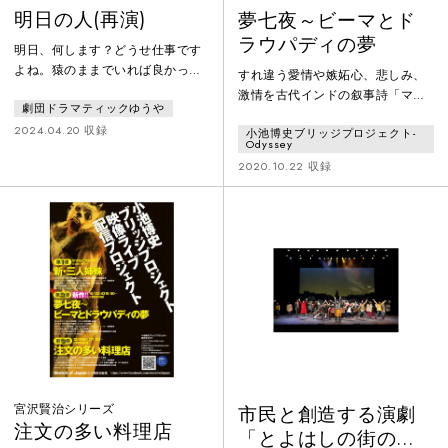
明日の人(再演)
夢七夜～ビーマとド
ラウパディの夢
明日、何します？どうせ仕事です
よね。猿のままでいれば良かった
すれ違う愛情や嫉妬心、悲しみ、
のに、進歩とやらで働くハメ
激情を古代インドの叙事詩「マハ
劇団ドラマティックゆうや
に…。そんな現代を嘆きながら
ーバーラタ」の幾多の登場人物か
我々は今日もヤフコメに小さな正
2024.04.20 収録
小池博史ブリッジプロジェクト-
らビーマとドラウパディという特
Odyssey
義感を込めて書き込むのです。こ
徴的な人物を取り出し、古今東西
2020.10.22 収録
んなんじゃダメだ！そんな自分を
に通じる男女の心の機微を、夏目
変えるべく、「劇団ドラマティッ
漱石の「夢十夜」の形を借りて奏
クゆうや」は猿でもわかる演劇を
でる詩的で幻想的な作品です。
用意しました。
宮沢賢治シリーズ
市民と創造する演劇
注文の多い料理店
「とよはしの街の物