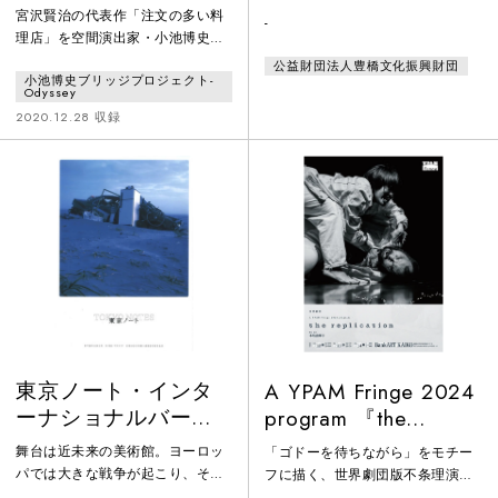
語」
宮沢賢治の代表作「注文の多い料
-
理店」を空間演出家・小池博史が
舞台化。人間と自然のあり方の深
公益財団法人豊橋文化振興財団
小池博史ブリッジプロジェクト-
淵部まで降りていく童話を通じ
Odyssey
て、「人々は自然とどのような関
2020.12.28 収録
係性を結べばいいのか」という問
いを観客に投げかけている。ま
た、出演者が人間と動物の一人二
役を演じることで、人間と動物の
境界がしだいに溶解し、人間も動
物と同じ地平に立つことを実感さ
せるものである。
東京ノート・インタ
A YPAM Fringe 2024
ーナショナルバージ
program 『the
ョン
replication』
舞台は近未来の美術館。ヨーロッ
「ゴドーを待ちながら」をモチー
パでは大きな戦争が起こり、そこ
フに描く、世界劇団版不条理演
から避難してきた絵画を前に、家
劇！不条理演劇の頂点、サミュエ