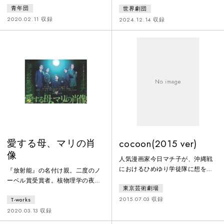
青年団
世界劇団
族や恋人たちが、両親の世話や相
ル・ベケットの『ゴドーを待ちな
続問題、進路や恋愛などについて
がら』をモチーフに描く、世界劇
2020.02.11 収録
2024.12.14 収録
断片的な会話を繰り返す。遠い戦
団版ベケット！そこには二人の浮
争という大きな背景を前に、日々
浪者が佇んでいた。彼らが言葉を
の生活を送る現代人の姿が克明に
交わすうち、時代が歪んでい
描写され、その中から現代社会の
く。“これが夢か現実か、今が朝か
様々な問題点と危機があぶり出さ
夜かも分からない＿＿＿＿。”
れる。『東京ノート・インターナ
ショナルバージョン』は、国際都
市として変貌し、その変貌ゆえに
苦悩も抱え
愛する母、マリの肖
cocoon(2015 ver)
像
人気漫画家今日マチ子が、沖縄戦
におけるひめゆり学徒隊に想を得
『放射能』の名付け親。二度のノ
て描いた傑作『cocoon』。マーム
ーベル賞受賞者。核物理学の夜明
東京芸術劇場
とジプシーによって2013年に上演
けを告げた偉大な学者。唯一無二
された舞台版は、演劇界を震撼さ
2015.07.03 収録
T-works
の女性マリ・キュリー。前近代と
せた。戦後70年にあたる2015年に
近代の狭間、二十世紀初頭という
2020.03.13 収録
再演された作品。
時代に、女として、母として、学