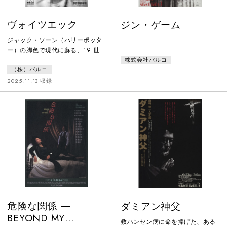
ヴォイツエック
ジン・ゲーム
ジャック・ソーン（ハリーポッタ
-
ー）の脚色で現代に蘇る、19 世紀
株式会社パルコ
ゲオルク・ビューヒナーの未完の
（株）パルコ
戯曲「ヴォイツェック」。小川絵
梨子の演出で、待望の日本初演。
2025.11.13 収録
愛を求め、愛に阻まれ、愛に囚わ
れたヴォイツェック。魂を揺さぶ
る衝撃の舞台。
危険な関係 ―
ダミアン神父
BEYOND MY
救ハンセン病に命を捧げた、ある