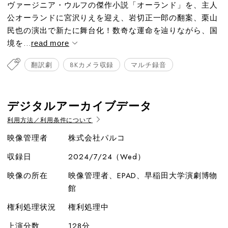
ヴァージニア・ウルフの傑作小説「オーランド」を、主人
公オーランドに宮沢りえを迎え、岩切正一郎の翻案、栗山
民也の演出で新たに舞台化！数奇な運命を辿りながら、国
境を...
read more
翻訳劇
8Kカメラ収録
マルチ録音
デジタルアーカイブデータ
利用方法／利用条件について
映像管理者
株式会社パルコ
収録日
2024/7/24（Wed）
映像の所在
映像管理者、EPAD、早稲田大学演劇博物
館
権利処理状況
権利処理中
上演分数
128分