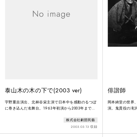
泰山木の木の下で(2003 ver)
俳諧師
宇野重吉演出、北林谷栄主演で日本中を感動のるつぼ
岡本綺堂の世界、
に巻き込んだ名舞台。1963年初演から2003年まで
演。鬼貫役の滝
462回の上演を重ねました。瀬戸内海の劇詩人といわ
株式会社劇団民藝
れる小山祐士が、原爆の惨禍を庶民の目から見つめた
人間味あふれるさわやかな叙情詩劇です。瀬戸内海の
2003.03.13 収録
小さな島。ハナ婆さんは泰山木の木の下で質素に暮ら