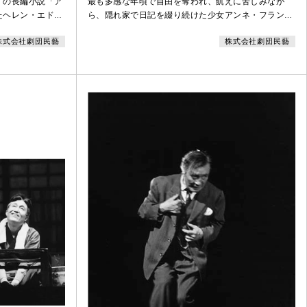
イの長編小説「ア
最も多感な年頃で自由を奪われ、飢えに苦しみなが
たヘレン・エドマ
ら、隠れ家で日記を綴り続けた少女アンネ・フラン
藝創立50周年記
ク。劇団民藝では1956年の初演いらい数々の賞とと
株式会社劇団民藝
株式会社劇団民藝
もにロングランを記録しています。1979年から80年
にかけて滝沢修の新演出により、学校公演と文化庁移
動芸術祭をふくむ上演を各地で重ねました。