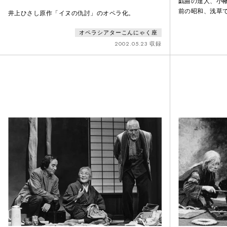
戯曲の達人、小幡
前の昭和、浅草
井上ひさし原作「イヌの仇討」のオペラ化。
めた傑作です。
共演が話題を呼
オペラシアターこんにゃく座
っ子のおじいち
2002.05.23 収録
は二十も若い吉
会議はすったも
ていくと、役者
フェのママで