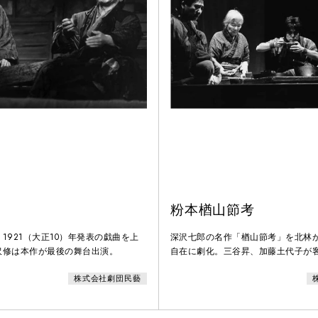
粉本楢山節考
1921（大正10）年発表の戯曲を上
深沢七郎の名作「楢山節考」を北林
沢修は本作が最後の舞台出演。
自在に劇化。三谷昇、加藤土代子が
株式会社劇団民藝