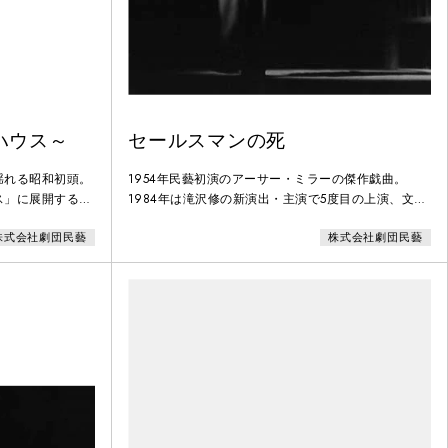
ハウス～
セールスマンの死
揺れる昭和初頭。
1954年民藝初演のアーサー・ミラーの傑作戯曲。
ス」に展開する人
1984年は滝沢修の新演出・主演で5度目の上演、文化
してゆきます。作
庁移動芸術祭をふくむ全国公演を続け、翌年１月には
株式会社劇団民藝
株式会社劇団民藝
東京でアンコール上演。