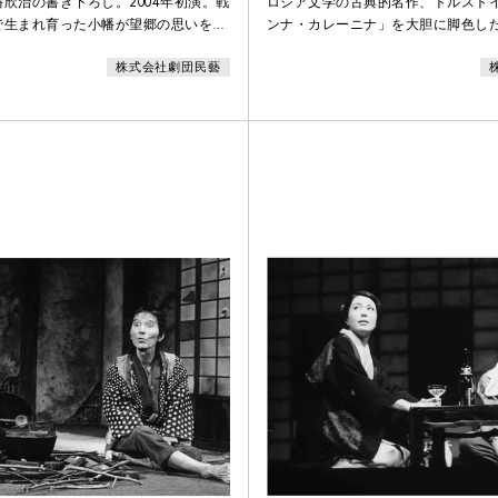
欣治の書き下ろし。2004年初演。戦
ロシア文学の古典的名作、トルスト
で生まれ育った小幡が望郷の思いを込
ンナ・カレーニナ」を大胆に脚色し
大滝秀治、奈良岡朋子、日色ともゑの
ンドソンの斬新な台本を上演。劇団民
株式会社劇団民藝
びました。還暦を過ぎて隠居した浅草
念公演の第一弾。
ゃん、結婚したいと言い出した。相手
原の花魁あがりとか。一男四女の家族
んだの大騒ぎ。父親思いの長女が訪ね
たちも出入りする浅草の十二階下のカ