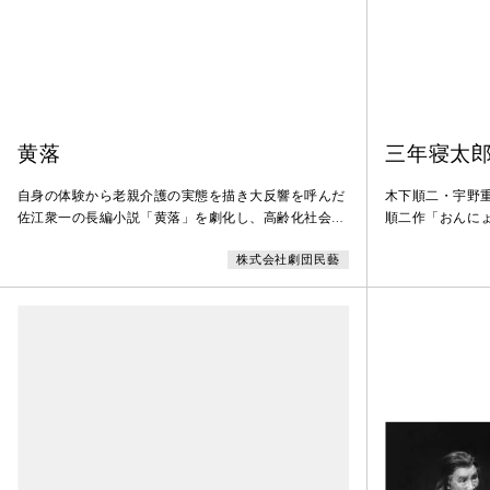
黄落
三年寝太
自身の体験から老親介護の実態を描き大反響を呼んだ
木下順二・宇野
佐江衆一の長編小説「黄落」を劇化し、高齢化社会の
順二作「おんに
問題に正面からとりくむ上演。北林谷栄が脚色・主演
て公演として〈
株式会社劇団民藝
し、本作の脚色によって紀伊國屋演劇賞個人賞を受賞
の市町村を巡演
した。