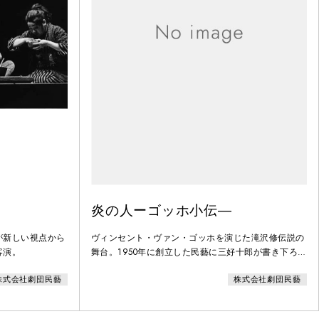
炎の人ーゴッホ小伝―
が新しい視点から
ヴィンセント・ヴァン・ゴッホを演じた滝沢修伝説の
客演。
舞台。1950年に創立した民藝に三好十郎が書き下ろし
ました。翌51年に初演された舞台は滝沢らのすぐれた
株式会社劇団民藝
株式会社劇団民藝
演技で絶賛をはくし、3か月で6万人を動員しました。
宣教師を志したゴッホはその献身ゆえに解雇され、自
分を捧げる道を絵画に求めます。しかし、パリで印象