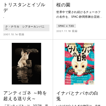
トリスタンとイゾル
桜の園
デ
世界中で愛され続けるチェーホフ
の名作を、SPAC-静岡県舞台芸術
-
センターとフランス国立演劇セン
SPAC × T2G
ター・ジュヌヴィリエ劇場のコラ
ク・ナウカ シアターカンパニ
ー
ボレーションとして、フランス人
2021.11.18 収録
2001.10.14 収録
演出家ダニエル・ジャンヌトーが
厳選した日仏俳優による⽇本語と
フランス語が⾶び交うまったく新
しいチェーホフの劇世界に仕立て
た本作。ジャンヌトーは、新型コ
ロナウイルスや地球規模の災害な
どによって、⼤きな変化の時期を
迎えている現在を重ね、⽬の前に
横たわ
アンティゴネ ～時を
イナバとナバホの白
超える送り火～
兎
『アンティゴネ』は、2017年、世
いなばの白うさぎの物語は、北米