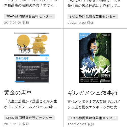
界最高峰の演劇の祭典「アヴィニ
先住民の伝承神話にも存在してい
ョン演劇祭」からの招聘を受け製
た？！20世紀最大の思想家・文化
SPAC-静岡県舞台芸術センター
SPAC-静岡県舞台芸術センター
作された。静岡市・駿府城公園で
人類学者クロード・レヴィ＝スト
のプレ公演を経て、客席数約2,000
ロースによる仮説を、演劇的想像
2017.07.06 収録
2024.10.20 収録
のメイン会場「アヴィニョン法王
力で読み解く壮大な祝祭音楽劇。
庁中庭」で演劇祭のオープニング
作品として上演。人を善悪に二分
しない王女アンティゴネの思想
に、「死ねばみな仏」という日本
人の死生観を重ねた独創的な演
出、舞台全面に水が張られた装置
や、高さ30mの法王庁の壁面に俳
優
黄金の馬車
ギルガメシュ叙事詩
「人生は芝居か？芝居こそが人生
古代メソポタミアの英雄ギルガメ
か？」ジャン・ルノワールの名作
シュ王と親友エンキドゥの壮大な
映画に着想を得た、絢爛豪華絵
冒険物語が、躍動感あふれる祝祭
SPAC-静岡県舞台芸術センター
SPAC-静岡県舞台芸術センター
巻！「わからないわ、舞台でも人
音楽劇に。世界的人形劇師・沢則
生でも、懸命に生きているのに。
行氏とのタッグで、巨大な森の守
2013.06.15 収録
2022.05.02 収録