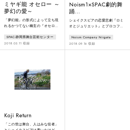
ミヤギ能 オセロー ～
Noism1×SPAC劇的舞
夢幻の愛～
踊
vol.4『ROMEO&JULIE
「夢幻能」の形式によって立ち現
シェイクスピアの恋愛悲劇『ロミ
れるかつてない幽玄の『オセロ
オとジュリエット』とプロコフィ
ー』シェイクスピア四大悲劇の一
エフの音楽をもとにした、金森穣
SPAC-静岡県舞台芸術センター
Noism Company Niigata
つ『オセロー』。黒い肌の傭兵将
創作の劇的舞踊『ROMEO＆
軍オセローが、部下の姦計から猜
JULIETS』。Noismの舞踊家に加え
2018.03.11 収録
2018.09.16 収録
疑と嫉妬に狂った末、最愛の妻を
てSPAC-静岡県舞台芸術センター
手にかける――舞台はもちろん映
の俳優が出演。舞踊家達の雄弁な
画化もされるなど、今も世界中で
身体と旋律のように言葉を操る俳
上演され続けているこの傑作悲劇
優の身体が、対峙しながらも重層
を、宮城聰は「夢幻能」の形式を
的に鳴り響く。その先に現れるの
用い、オセローに殺された妻デズ
は、舞踊でも演劇でもない「劇的
デモーナの側から描くことで、痛
舞踊」でしか描けない“ロミオとジ
切な「愛の物語」へと昇華させま
ュリエットたち”の物語。
す。「夢幻能
Koji Return
「この世は舞台、人はみな役者」
とシェイクスピアは書いたけど、