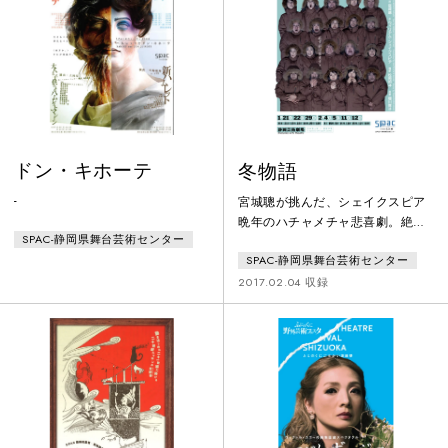
もあり、貧困を極めていた当時の
珠玉の言葉、俳優の歌と演奏、折
農民と生活をともにし、収穫量を
り紙のような美しい美術と衣裳、
改善しようと奮闘した。『グスコ
奇跡のハッピーエンド……出演
ーブドリの伝記』は、そんな賢治
は、宮城が芸術総監督をつとめる
の人生が反映された物語。「人間
劇場所属の劇団SPAC（静岡県舞台
は自然とどう
芸術セン
ドン・キホーテ
冬物語
-
宮城聰が挑んだ、シェイクスピア
晩年のハチャメチャ悲喜劇。絶望
SPAC-静岡県舞台芸術センター
の日々にも、大いなる癒しは訪れ
SPAC-静岡県舞台芸術センター
る！幸福なシチリア王は、ある
日、美しい妃と親友のボヘミア王
2017.02.04 収録
の様子に、突如として浮気を疑い
始める。不条理なまでの嫉妬から
妃を責め立てる王。それを見た王
子はショック死し、妃も後を追う
ように息を引き取り…。大切な人
を失いようやく過ちに気づいた王
は、悲しみと後悔にあけくれる。
しかし16年後、すべての苦悩が癒