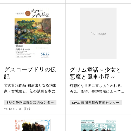
舞台だとうまくいくのに、人生だ
り手フンババが駿府城公園に現れ
と愛するものを壊してしまう。ど
る！フランス国立ケ・ブランリー
ちらに真実があるの？どこまでが
美術館からの委嘱を受け、宮城聰
舞台で、どこからが人生？」主人
がSPAC俳優陣と取り組む新作は、
公のカミーラはそう呟く。人生は
古代メソポタミアの冒険物語『ギ
舞台の上か下か。境目もない現実
ルガメシュ叙事詩』。粘土板にく
の世界で、求める幸せはどんな形
さび形文字で刻まれた古代文明の
をしているのだろう？山野を揺る
象徴にして現存する世界最古の文
がす打楽器の
学作品
グスコーブドリの伝
グリム童話～少女と
記
悪魔と風車小屋～
宮沢賢治作品 初演出となる演出
幻想的な世界に立ちあらわれる、
家・宮城聰と、初の演劇台本に挑
勇気、希望、奇跡悪魔によって両
む小説家・山崎ナオコーラによ
腕を切り落とされた娘は、過酷な
SPAC-静岡県舞台芸術センター
SPAC-静岡県舞台芸術センター
る、異色のコラボレーションが実
運命を辿り――。グリム童話「手
現。等身大の人形を駆使し、変幻
なしむすめ」をフランスの劇作家
2015.02.01 収録
自在の劇世界を追求した作品。詩
オリヴィエ・ピィが戯曲化。演出
人、童話作家として有名な宮沢賢
は、アヴィニョン演劇祭への招へ
治は、地質学や土壌学の専門家で
いなど国内外で活躍する宮城聰。