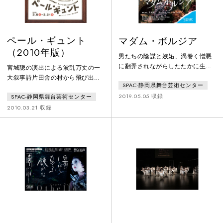
される奇跡
ペール・ギュント
マダム・ボルジア
（2010年版）
男たちの陰謀と嫉妬、渦巻く憎悪
に翻弄されながらしたたかに生き
宮城聰の演出による波乱万丈の一
る女――。ルネサンス期のイタリ
大叙事詩片田舎の村から飛び出し
SPAC-静岡県舞台芸術センター
アに実在し、かのヴィクトル・ユ
てモロッコ、エジプトへ、やがて
ゴーが描いた稀代の悪女、ルクレ
2019.05.05 収録
SPAC-静岡県舞台芸術センター
貿易商として世界中を駆け回
ツィア・ボルジア。人を殺めるこ
る……ノルウェー民話を素材とす
2010.03.21 収録
とも厭わない鬼女の顔に、生き別
るこの荒唐無稽な物語が書かれた
れた息子を想う母の情愛が見え隠
のは、ちょうど日本が明治維新の
れし…。オペラでも知られるルク
頃です。ここから宮城は主人公ペ
レツィアの物語を、宮城は大胆に
ールと明治期の日本を重ねあわ
も同時期の日本、すなわち戦国時
せ、『ペール・ギュント』を「日
代後期に置き替えました。舞台は
本」という国のアイデンティティ
駿府城公園、群雄割拠の戦乱を逞
の話へと読み替えました。舞台に
しく生きる
散りばめられた日本的な意匠の
数々――。約150