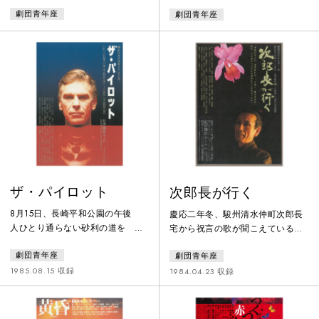
ンガポールに根をおろし、娼館
米軍人の住宅地にするという。住
劇団青年座
劇団青年座
「二十六番館」の主人となった。
民は賛成派と反対派に割れてい
時は日露戦争前夜、多賀次郎と
た。政治に無関心を装い趣味に没
「からゆきさん」たちは、強い愛
頭する夫と、基地建設反対運動に
国心のもと、遠く離れた祖国と家
奔走する妻。明治生まれの祖父と
族のために仕送りに精を出してい
祖母、ＯＬの娘と浪人中の息子。
る。ついに日本は日露戦争に勝利
日々の生活を平穏に過ごしている
した。しかし、時代は、彼らの思
はずだった。しかしある日、ある
いとは反対の方向に流れ出す―。
告白をきっかけに、三世代が同居
する家族の中で平和の均衡が崩
れ、国境線が引かれていく。
ザ・パイロット
次郎長が行く
8月15日、長崎平和公園の午後
慶応二年冬、駿州清水仲町次郎長
人ひとり通らない砂利の道を 太
宅から祝言の歌が聞こえている
陽がやいていた40年前の夏閃光、
が、現れた若い渡世人綾太郎は甲
劇団青年座
劇団青年座
爆音、海鳴り、そして、あの雲
州黒駒一党の不穏な動きを告げ
あのあと 美しい色と形の雲を見
る。次いで現れた新徴組取締役山
1985.08.15 収録
1984.04.23 収録
た者は生きのこったそしてー真夏
岡鉄太郎が徳川の為に一肌ぬげと
の昼下がり 原爆を投下したパイ
次郎長を口説くがはねつけられ
ロット アメリカの英雄 その人
る。婚礼の夜は一転血しぶき散る