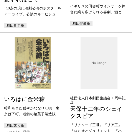
イギリスの田舎町ウインザーを舞
150点の現代演劇公演のポスターを
台に繰り広げられる喜劇。酒と女
アーカイブ。公演のキービジュア
には目がない活力にあふれた憎め
ルがデジタル展開され難い、1960
劇団俳優座
ない男、フォルスタフが二人の人
劇団青年座
年代から80年代を中心に、紙で現
妻に散々な目にあわされるエピソ
存するポスターをデジタル化。ポ
ードを軸に、旧い秩序意識から解
スターのセレクションは、1960年
放されて人間中心の時代へと目覚
代以降の舞台芸術系のポスターを
めていく市民たちの姿を、楽しい
収集・保存、これまでも研究や
笑いの中にいきいきと描いた作品
数々の展覧会に協力する等、演劇
です。
公演のポスターに造詣が深い、ポ
スターハリス・カンパニー社代表
の笹目浩之氏が担当。
いろはに金米糖
社団法人日本劇団協議会10周年記
念
天保十二年のシェイ
昭和もまだ穏やかななりし頃、東
京は下町、老舗の飴菓子製造販売
クスピア
店「ささなみや」放蕩者の主人・
『リチャード三世』『リア王』
劇団文化座
久四郎は一向に店を顧みないばか
『ロミオとジュリエット』『ハム
りか、外では一体何をしているこ
1990.01.01 収録