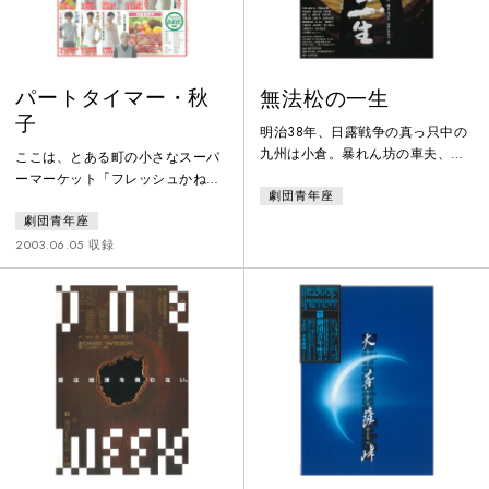
見せているが最近の夫が気がかり
の土地の間で一茶の愛が、欲が、
だ。夫婦の
生
パートタイマー・秋
無法松の一生
子
明治38年、日露戦争の真っ只中の
九州は小倉。暴れん坊の車夫、人
ここは、とある町の小さなスーパ
呼んで「無法松」は一本気な性格
ーマーケット「フレッシュかね
劇団青年座
からいつも騒動を引き起こしてい
だ」。夫の会社の倒産からパート
る。ある日、怪我をした少年を助
劇団青年座
タイマーとして働くことになった
けたことから、吉岡家に出入りす
秋子は、やがてこのスーパーの信
2003.06.05 収録
るようになった。ところが当主の
じられない実態を目の当たりにす
吉岡大尉は戦死してしまう。一家
ることになる。「フレッシュかね
の支柱を失った未亡人良子と息子
だ」起死回生を狙った”激安セー
敏雄への献身的な愛に生きがいを
ル”の日は迫る！！
見つけた松五郎。やがて良子への
どうすることも出来ない気持ち
と、移り行く時代の流れに翻弄さ
れ、悩み苦