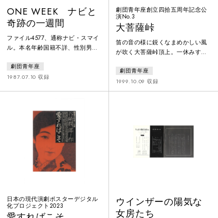
ONE WEEK ナビと
劇団青年座創立四拾五周年記念公
演No.3
奇跡の一週間
大菩薩峠
ファイル4577、通称ナビ・スマイ
笛の音の様に鋭くなまめかしい風
ル。本名年齢国籍不詳、性別男
が吹く大菩薩峠頂上。一休みする
性。身長１７５センチ、測定誤差
老巡礼を一刀のもとに切り捨てた
劇団青年座
±２。体重６４キロ、測定誤差
劇団青年座
机龍之助は、武州御岳山ふもと沢
±１。職業殺し屋。１９××年のあ
1987.07.10 収録
井村の「甲源一刀流沢井道場」の
1999.10.09 収録
る夏の日。彼のもとに謎の依頼人
跡取りであった。折しも4年に一度
がやって来る。そこからこのスト
の御岳山奉納試合に龍之介と立合
ーリーは始まる。宗教と奇跡。そ
うことになった宇津木文之丞の妻
して核とSDI。与えられた時間は、
お浜は、夫に勝ちを譲るよう懇願
ONE WEEK。
するが、もとより応ずるはずもな
く龍之助はお浜を犯す。この事実
を知る文之丞。遺恨試合となった
結果、故郷を追われる龍之助とお
浜は江戸
日本の現代演劇ポスターデジタル
ウインザーの陽気な
化プロジェクト2023
女房たち
愛すればこそ