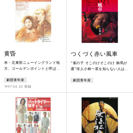
が長崎に出現した 心を病む男…
修羅場となった。宿敵の出入は多
彼はいったい何を求め この地に
数の死者を出して一旦おさまる
やってきたのだろうか―「ザ・パ
が、次郎長の怒りはやがて伊勢荒
イロット」はことしの夏の物語で
神山の決闘へと発展する。喧嘩出
あるこの舞台で起きるすべての事
入りに明け暮れる次郎長だが、時
件は私
代は江戸から明治に
黄昏
つくづく赤い風車
米・北東部ニューイングランド地
“雀の子 そこのけそこのけ 御馬が
方、ゴールデンポイントと呼ばれ
通”俳人小林一茶を知らない人はい
る湖があった。朝夕照らし出され
ないだろうが、人間小林一茶を知
劇団青年座
劇団青年座
る湖面はまさに《黄金》に輝き、
る人は少ない。十五才で信濃柏原
湖畔の閑静な別荘は都会の喧騒か
から江戸に出た後の行動は謎に包
1997.02.22 収録
ら離れ一夏を過ごす人々のやすら
まれたまま、いつしか俳諧の道で
ぎの場であった。間もなく80歳の
頭角を表してくる。ようやく五十
ノーマンは厳格で頑固ものでユー
二才で結婚するが、いとしい子た
モアと教養を持ち合わせていた
ちは次々とこの世を去るのだっ
が、老いと忍び寄る＜その時＞へ
た。“蝉鳴くや つくづく赤い 風
の影におびえ苛立っていた。妻エ
車”だが一茶の人生は大きくうねり
セルは対照的に変わらぬ快活さを
つづける。江戸と信濃柏原、二つ