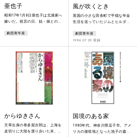
亜也子
風が吹くとき
昭和17年1月8日亜也子は北浦家へ
英国の小さな田舎町で平穏な年金
嫁いだ。祝言の日、姑・操との葛
生活を送っていたジムとヒルダの
藤は火花が散り、夫・清三郎には
老夫婦。ある日突然ラジオから戦
劇団青年座
劇団青年座
召集令状がまい込む。姑夫婦、小
争勃発を伝えるニュースが流れ、
姑、疎開してきた親子までを亜也
ジムは大慌てで政府発行の“戦争に
1986.07.29 収録
子一人で養って行かなければなら
生き残るための手引き”と首っぴき
なくなった。土地のクセ者とわた
で室内用核シェルターを作り始め
りあい、あらゆる手段で生き抜い
る。ヒルダの方は戦争など他人
ていく。銃後もまた戦場である。
事、ひたすら家事に夢中でどっち
終戦をむかえても亜也子の戦いは
が勝つと思う？など呑気な話をし
益々困難をきわめていく。そして
ている。二人にとって戦争といえ
日はめぐり、大晦日。ささやかな
ば第二次世界大戦の思い出だけで
餅つきの場に、戦死したはずの清
核戦争の実感は少しもないが、政
三郎が
府のいう
からゆきさん
国境のある家
天草出身の巻多賀次郎は、上海を
1980年代、神奈川県逗子市。アメ
皮切りに大陸を渡り歩いた末、シ
リカの接収地となった池子の森を