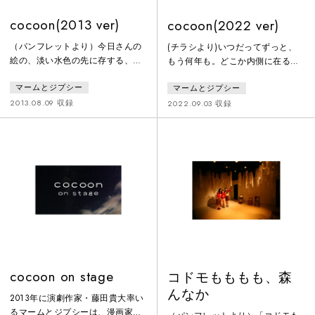
cocoon(2013 ver)
cocoon(2022 ver)
（パンフレットより）今日さんの
(チラシより)いつだってずっと、
絵の、淡い水色の先に存する、お
もう何年も。どこか内側に在るシ
おきな暗闇のようなものに魅せら
ーンというシーンは、眼裏で目ま
マームとジプシー
マームとジプシー
れてしまった、どうしたものか。
ぐるしくリフレインしている。最
どうすればこれを、ぼくの。マー
速のスピードを持って、脳内を駆
2013.08.09 収録
2022.09.03 収録
ムとジプシーでの日々の作業に、
けめぐる。あの季節の、あの湿度
融合させることができるか。ずい
のなかを走りつづけている。もし
ぶん、長いこと。彷徨っていたよ
くは、歩いている。校舎のなか
うにおもう。やがて遠くのほうか
を。休み時間、教室から教室へ。
ら。或いは、どこか切れ間から。
廊下を、歩いている。なんともな
郁子さんの音が、まるで降ってき
い日々の眺め。しかし、その平穏
たように、聴こえてきた瞬間があ
さが一変する瞬間。いつのまにか
った。こうして、つながって。こ
忍びよっていた影に気づかずに、
の場所、ひ
ある瞬間。
cocoon on stage
コドモもももも、森
んなか
2013年に演劇作家・藤田貴大率い
るマームとジプシーは、漫画家・