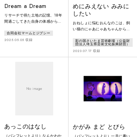
Dream a Dream
めにみえない みみに
したい
リサーチで得た土地の記憶、18年
間過ごしてきた自身の体感からな
おねしょに悩むおんなのこは、飼
る地元の風景を交えながらも、藤
い猫のにゃあにゃあちゃんから聞
合同会社マームとジプシー
田が日々過ごす中で見聞きする些
いた古い言い伝えを叶えるため、
細な出来事、自身を含む同世代が
2025.05.05 収録
彩の国さいたま芸術劇場（公益財
夜の森へ出掛けて行きます。おか
団法人埼玉県芸術文化振興財団）
そこに感じるであろう感情や違和
あさんも子どものころに出かけた
2023.07.17 収録
感、等身大の視点から見える日常
森には、たくさんの動物たちや不
のリアルを切り取り、「equal」と
思議な生き物、妖精たちが住んで
は全く別の切り口で新たな作品を
いました。森で出会った狩人に案
発表しました。
内されて森の奥へ進むおんなの
こ。やがて辿りついた古いおう
ち。となりの森と戦争が始まろう
とする中、おんなのこが古いおう
ちで見たのは……。
あっこのはなし
かがみ まど とびら
（パンフレットより）なんかわか
（パンフレットより）一月に書い