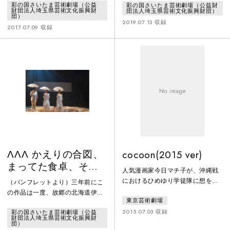
彩の国さいたま芸術劇場（公益
彩の国さいたま芸術劇場（公益財
を暗闇のなかにいれて、物事を、
ていくのは困難で、立ちはだかる
財団法人埼玉県芸術文化振興財
団法人埼玉県芸術文化振興財団）
風景をみつめていたか、というこ
ものをまえに立ちつくす。見たく
団）
2019.07.13 収録
とをあらためて取り組んでみてか
ないもの、聞きたくないものに触
2017.07.09 収録
んがえた。おそらく、みえている
れてしまう瞬間が、やがて誰しも
ものすべてが本物ではないこと
に訪れる。ときに、どうしてこん
は、幼いころからわかっていた。
な世界に生まれてきてしまったの
では、本物はどこにあるのだろう
だろう、とおもうかもしれない。
か。右眼を塞いで、左眼だけで遠
けれども、生まれてこなければ出
くのほうをみつめながら、そんな
会えなかった。たまには立ちどま
ことを想っていた。ぼやけた画面
って、来た道をふりかえってくれ
のなかに、本
ていい。思
ΛΛΛ かえりの合図、
cocoon(2015 ver)
まってた食卓、そ
人気漫画家今日マチ子が、沖縄戦
こ、きっと
におけるひめゆり学徒隊に想を得
（パンフレットより）三年前にこ
―――――
て描いた傑作『cocoon』。マーム
の作品は一度、故郷の北海道伊達
東京芸術劇場
とジプシーによって2013年に上演
市で、終わりを迎えたはずだっ
された舞台版は、演劇界を震撼さ
2015.07.03 収録
彩の国さいたま芸術劇場（公益
た。だけれどまたこうして取り組
財団法人埼玉県芸術文化振興財
せた。戦後70年にあたる2015年に
んでいるのは、この三年間で家と
団）