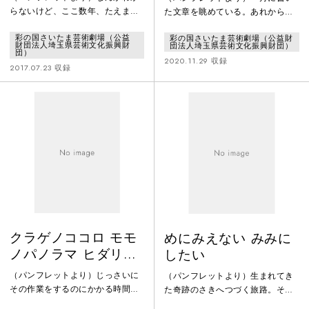
らないけど、ここ数年、たえまな
た文章を眺めている。あれから、
く、この作品と向き合ってきた気
なにを経て。どんな音を聞いて、
彩の国さいたま芸術劇場（公益
彩の国さいたま芸術劇場（公益財
がするけれど、なんでこの作業を
どんな光景を目に映して。どんな
財団法人埼玉県芸術文化振興財
団法人埼玉県芸術文化振興財団）
選んできたかというのは、自分に
時間を過ごしてここまで巡り、辿
団）
2020.11.29 収録
とっても、まったくに不思議なこ
りついただろう。想像もしていな
2017.07.23 収録
とだ。でもどうしてだろう、なに
かったようなことは、やはり起こ
がしたい？と問われると、あっこ
る。それに伴って、線なんか引か
のはなし。と答えてきたのだっ
れていなかったところに線は引か
た。それはなんでだろう、あんま
れていく。内側と外側があるのだ
りかんがえて答えていないように
と知る。部屋のなかで窓より外の
もおもうけれど、でも直感とし
世界を想像するのがこんなにも不
て、この作業をしていなくてはい
安なことだった、だなんて。しか
けない、と自分
し、やはり
クラゲノココロ モモ
めにみえない みみに
ノパノラマ ヒダリメ
したい
ノヒダ
（パンフレットより）じっさいに
（パンフレットより）生まれてき
その作業をするのにかかる時間を
た奇跡のさきへつづく旅路。それ
つなぎあわせて、どういうヒカリ
は森であり、夜である。ただ歩い