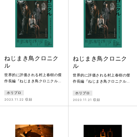
外側へ。内側のいろいろを置き去
をしているけれど、それでも限ら
りにして町に点在する作品という
れた時間を、そしてあらかじめ決
名の場所と時間にどうしてそこに
められたような空間を、全力で走
ひとは辿りつくのだろうかそして
っている。現在のぼくは、それは
なぜそこに立ち止まろうとするの
なぜなのか、知っている。でもあ
か所詮、そこはだれかがつくった
のころのぼくは、それがなんなの
場所と時間
か、なに
ねじまき鳥クロニク
ねじまき鳥クロニク
ル
ル
世界的に評価される村上春樹の傑
世界的に評価される村上春樹の傑
作長編『ねじまき鳥クロニクル』
作長編『ねじまき鳥クロニクル』
を、イスラエルの奇才 インバル・
を、イスラエルの奇才 インバル・
ホリプロ
ホリプロ
ピントと気鋭のアミール・クリガ
ピントと気鋭のアミール・クリガ
ーの演出、アミールと演劇界の俊
ーの演出、アミールと演劇界の俊
2023.11.22 収録
2023.11.21 収録
英 藤田貴大の脚本で舞台化し、音
英 藤田貴大の脚本で舞台化し、音
楽を大友良英が手掛けた創造性豊
楽を大友良英が手掛けた創造性豊
かな意欲作。2020年の初演時に、
かな意欲作。2020年の初演時に、
公演期間の短縮を余儀なくされた
公演期間の短縮を余儀なくされた
伝説のステージが待望の再演。
伝説のステージが待望の再演。