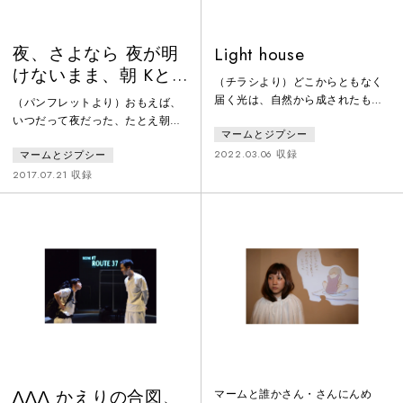
夜、さよなら 夜が明
Light house
けないまま、朝 Kと
（チラシより）どこからともなく
真夜中のほとりで
届く光は、自然から成されたもの
（パンフレットより）おもえば、
ではないことは解っていた。いつ
いつだって夜だった、たとえ朝が
マームとジプシー
かの誰かが、誰かへ向けて発した
やってきたとしても、それは時間
光だった。ある人は、その光を見
2022.03.06 収録
マームとジプシー
がそうさせているだけであって、
て見ぬふりをした。ある人は、そ
夜であることに変わりはなかっ
2017.07.21 収録
の光自体を無いことにしようとし
た。たまに笑ったのだとしても、
た。しかしわたしには届いてい
それは夜に笑ったにすぎない。そ
た。届いたからにはわたしからも
うだ、夜だった、と我にかえって
光を送りたくなった。届く光に微
表情を失くすのだった。さいき
かな瞬きを感じた。光が在るとい
ん、ますます夜は暗闇を増すばか
うことは、その傍には誰かがいる
り、どうしたらこの暗闇から抜け
はず。光の合図は確実にここまで
ることができるだろうか、なんて
届いている。
かんがえるだけ無駄かもしれな
い、もはや。だけ
ΛΛΛ かえりの合図、
マームと誰かさん・さんにんめ