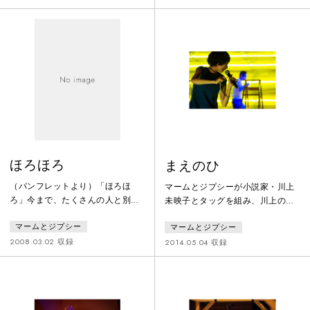
る、つくって、疲れて、今日もア
は言い切れないって意味で。今ま
パート帰る、帰って、部屋で、腐
でを断ち切って、全く変わって、
りきっている、ちょっと腐って、
今に至るわけでもなくて。でも、
復活して、また、頭の中で、また
違ってきているっていうのは、そ
作品、つくる、翌朝、作品つくり
の変容していく様子を、今の自分
に、家を出る、駆け足、で、稽古
たちの現場から、どうやら感じる
場、に、向かう、そんなループの
ことができているからである。変
中、に、僕はいて、つくるつく
容していくっていう僕らの今と
る、を、繰り
『しゃぼんの
ほろほろ
まえのひ
（パンフレットより）「ほろほ
マームとジプシーが小説家・川上
ろ」今まで、たくさんの人と別れ
未映子とタッグを組み、川上の書
てきて、きっと、これからも、別
き下ろしの詩を含む6作品を俳
マームとジプシー
マームとジプシー
れるだろうと、そう思って、この
優・青柳いづみの一人芝居として
作品は出発した。記憶を巡ってみ
上演。2014年3月から約2ヶ月をか
2008.03.02 収録
2014.05.04 収録
ても、思い出すのは、断片的な、
けて全国8都市にて巡演。
しかも、ぼやけて色褪せた、曖昧
な風景で、そんな、脳内の、それ
に、フォーカスを合わせ、シャッ