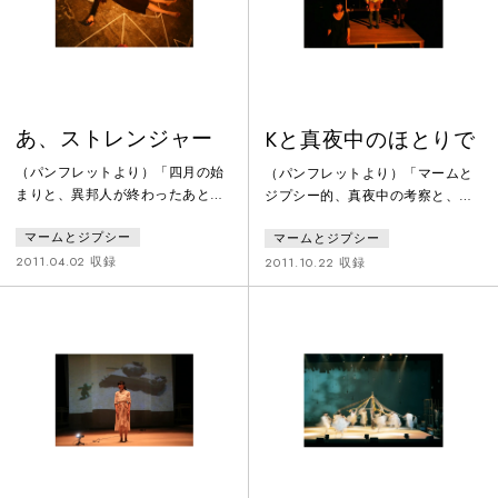
あ、ストレンジャー
Kと真夜中のほとりで
（パンフレットより）「四月の始
（パンフレットより）「マームと
まりと、異邦人が終わったあと
ジプシー的、真夜中の考察と、季
の、あ、ストレンジャー」三月
節の移り変わりとは無関係に、移
マームとジプシー
マームとジプシー
も、もう終わります、（つまりこ
行していく真夜中のイメージ。
の文章は、三月も、もう終わるっ
で、朝は訪れるのか、どうか、っ
2011.04.02 収録
2011.10.22 収録
て頃、ぼおんと、磨りガラスの窓
ていう。」というわけで、今回
の向こう、朝日が登り始めた、っ
は、真夜中、という時間にだけに
ていうのを、布団の中で眺めなが
取り組んだ、でもしかし、果たし
ら、書いています、）もう少し
て、この真夜中に、朝は訪れるの
で、四月が始まります、『あ、ス
か。今夜もまた、夜が明けないま
トレンジャー』は、四月の始まり
ま、朝を迎えることになるのだろ
に始まって、四月の始まりに終わ
うか。僕は、これからも、終わる
ります、（布団を出ることにしま
ことのない真夜中、を、行くのだ
す、机の上で林檎
ろうか。また、