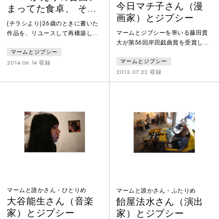
今日マチ子さん（漫
まってた食卓、 そ
画家）とジプシー
こ、きっと—————
(チラシより)26歳のときに書いた
マームとジプシーを率いる藤田貴
作品を、リユースして再構築して
大が第56回岸田戯曲賞を受賞した
みようとおもうのだが、これに至
直後、他ジャンルの作家との共作
マームとジプシー
るまではいろいろあった。マーム
マームとジプシー
シリーズ「マームと誰かさん」を
とジプシーのこの三年間は、自分
2014.06.14 収録
企画し、小さなギャラリーにて作
2012.07.22 収録
たちの過去に発表した作品をある
品を発表。このシリーズはその後
意味、否定していく作業でもあっ
マームとジプシーに大きな影響を
た。とめどなく湧きでてくる、興
与えました。その第三弾は漫画
味と。どうしようもなく拡大され
家・今日マチ子さんとのコラボレ
ていく、規模。どんどんと速くな
ーション。
っていく、スピード。取り巻くぜ
んぶのことにアプローチしていく
ときに振り返ってはいけなかっ
た。振り
マームと誰かさん・ひとりめ
マームと誰かさん・ふたりめ
大谷能生さん（音楽
飴屋法水さん（演出
家）とジプシー
家）とジプシー