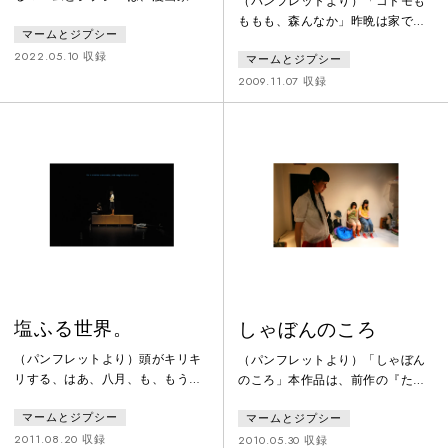
（パンフレットより）「コドモも
今日マチ子「cocoon」を原作に、
ももも、森んなか」昨晩は家で、
マームとジプシー
沖縄戦に動員される少女たちに着
ビールを飲んで、漫画を読んで、
想を得て製作・発表した。2022年
2022.05.10 収録
マームとジプシー
寝た。今朝はまた電車に乗って、
の再再演では東京公演が一部中止
銀杏の匂いが酷いなぁって思っ
2009.11.07 収録
になるものの、全国9都市での上
た。毎日を過ごす作業と、過去を
演を果たした。本作は、マームと
思い出す作業、この先を考える作
ジプシーがどのような思いで沖縄
業。当たり前に日々繰り返す、そ
と向き合い、3度目の上演に取り
の作業たちを、少し立ち止まって
組んだかを描く。製作過程や公演
考え直してみた。舞台は、田舎の
中止を判断した場面を中心に、今
街。コドモしか出てきません。川
の時間を取り入れ描いた映像
があって、海に続き、駅があっ
て、外に続く。僕が置き去りにし
てきた街は、記
塩ふる世界。
しゃぼんのころ
（パンフレットより）頭がキリキ
（パンフレットより）「しゃぼん
リする、はあ、八月、も、もう中
のころ」本作品は、前作の『たゆ
間付近、僕、相変わらず、作品、
たう、もえる』までの試みとは、
マームとジプシー
マームとジプシー
つくっている、そりゃあ、汗だく
たぶん違ってきていて。たぶん、
になりながら、つくりまくってい
っていうのは、明確に、そう、と
2011.08.20 収録
2010.05.30 収録