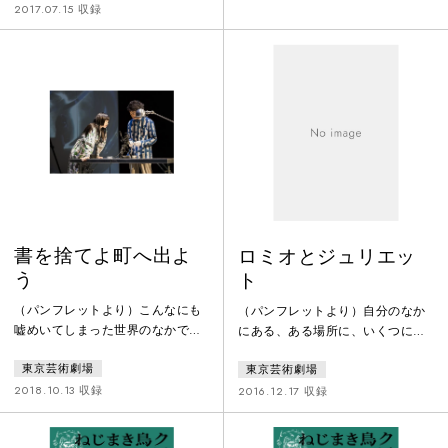
再演された作品。
いう生命体そのものが、現在とい
2017.07.15 収録
う時間のなかでどう在ればよいの
か、という問題が自分のなかで、
まるで変わってしまって、膨らみ
つづけていたからだろう。現在と
いう時間は想像できているだろう
か。あのころの食卓のこと。ひと
りひとりの表情を。家という生命
体の内臓は、
書を捨てよ町へ出よ
ロミオとジュリエッ
う
ト
（パンフレットより）こんなにも
（パンフレットより）自分のなか
嘘めいてしまった世界のなかで書
にある、ある場所に、いくつにな
を捨てよ町へ出ようという響きに
っても褪せることなく、18までの
東京芸術劇場
東京芸術劇場
ついて表現という、それ自体が許
あの風景が広がっていて、そこに
されない時代が現在。訪れるかも
は名前のない自分が、名前のない
2018.10.13 収録
2016.12.17 収録
しれない気配がするのだもしかし
誰かが立ち尽くしている。彼らは
たら、なんにもないかもしれない
なにかに押しつぶされそうな表情