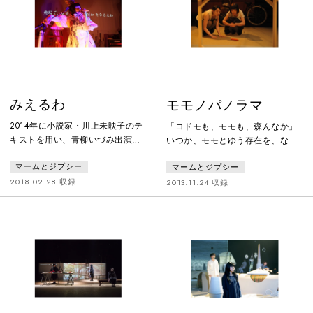
タースピードも最速に上げて、記
憶の一瞬を、捉えようと試みた。
それが、どれだけビビットに映っ
たか、もしくは、もう、記憶は、
ぼやけたまま
みえるわ
モモノパノラマ
2014年に小説家・川上未映子のテ
「コドモも、モモも、森んなか」
キストを用い、青柳いづみ出演で
いつか、モモとゆう存在を、なく
「まえのひ」を上演。その第2弾
すのだとわかってはいたけれど、
マームとジプシー
マームとジプシー
となる本作は、川上の詩集「先端
やっぱりなくしてしまって、その
で、さすわ さされるわ そらええ
ことがやっぱりおおきかった。七
2018.02.28 収録
2013.11.24 収録
わ」「水瓶」より、主に7篇の詩を
月だった。モモが、なくなったの
使用して、6つの演劇を立ち上げ
は。かんがえちゅうで、まだまと
た。各作品の衣装を6人のクリエ
まらない。モモが、なくなってし
イターやファッションブランドが
まって、鳴らなくなった音があっ
担当。
た。でもそれでも、物音がする
と、モモじゃないかと振り向いて
しまう。まだモモが、いるような
気がして。音をさがす。そんな時
間を、つくら