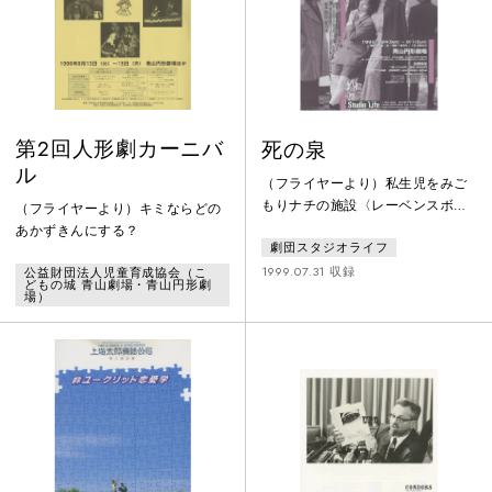
第2回人形劇カーニバ
死の泉
ル
（フライヤーより）私生児をみご
もりナチの施設〈レーベンスボル
（フライヤーより）キミならどの
ン〉の産院に身をおくマルガレー
あかずきんにする？
劇団スタジオライフ
テは、不老不死を研究し芸術を偏
愛する医師クラウスの求婚を承諾
1999.07.31 収録
公益財団法人児童育成協会（こ
どもの城 青山劇場・青山円形劇
した。が、激化する戦火のなか、
場）
次第に狂気をおびていくクラウス
の言動に怯えながら、やがて、こ
の世の地獄を見ることに…