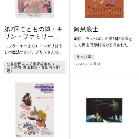
うのが、この
第7回こどもの城・キ
阿呆浪士
リン・ファミリーオ
劇団「ラッパ屋」の第18回公演と
ペレッタ「トンガリ
して青山円形劇場で初演された、
（フライヤーより）トンガリぼう
ぼうしの魔法使い サ
喜劇作家・鈴木聡の代表作。一介
しの魔法つかい、プリンさんのも
ラッパ屋
の魚屋「八」が、赤穂浪士として
ボテン牧場のけっと
とに、アメリカのチャックとサリ
討ち入りを果たすまでを描く。
1994.07.13 収録
公益財団法人児童育成協会（こ
ーからSOS⁉「お願い、すぐにアメ
う」
どもの城 青山劇場・青山円形劇
リカに来て！」二人の住む町で、
場）
凶悪な銀行強盗ビリー・ザ・キャ
ットがあばれまわっているのだ。
チャックは「拳銃を持たせればア
メリカで一番」と評判のブルドッ
グ・ホリディに弟子入り。ビリー
と決闘だ！場所は、町はずれのサ
ボテン牧場。はたしてチャックは
ビリーに勝てるだろうか。心配す
るパパ