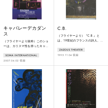
晩劇団を呼ぶ資金を罰金として出
ICOSAÉDREの初来日公演を1992
し、村の人に
年
キャバレーデカダン
C.B.
ス
（フライヤーより）『C.B.』と
は、19世紀のフランスの詩人、シ
（フライヤーより抜粋）このショ
ャルル・ボードレールのこと。あ
ーは、カリスマ性を持ったキャバ
ZAZOUS THEATER
らゆる俗物主義に反抗し、孤独を
レーのスターである人形たちによ
愛し、酒や薬物で絶えず神経を刺
1995.11.04 収録
SOMA INTERNATIONAL
って演じられます。人形たちが短
激しながら、失語症で死んでいっ
いキャバレースタイルの曲に合わ
2007.04.02 収録
た男。そして、生涯にただ一つの
せて歌い、踊り、演じます。コス
詩集『悪の華』を残した男。ザズ
プレのコンラッド、年老いた歌姫
ゥは、このＣ.B.のダンディズムを
ロレイン、かけだしの俳優マブ
「無理してでも恰好つける男」と
ゥ、ラテン系の色男のキコ、そし
して捕らえ、ザズゥの演劇美学で
てシバ…。みんなその魅力と気ま
ある男芝居＝ハードボイルド・ス
ぐれさで、観客を楽しませてくれ
タイルと共鳴させます。
ます。司会者シャーリーによって
紹介される曲は、タンゴからアフ
リカンミュー