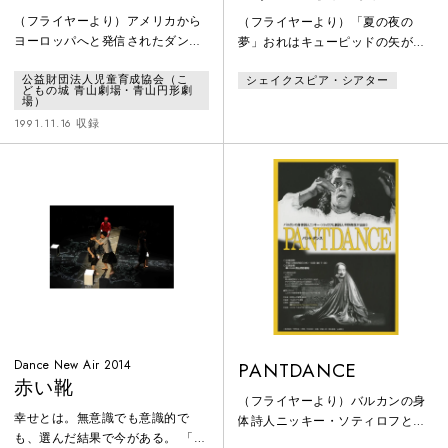
グラフィー
夢」「十二夜」「じ
（フライヤーより）アメリカから
（フライヤーより）「夏の夜の
ゃじゃ馬ならし」
ヨーロッパへと発信されたダンス
夢」おれはキューピッドの矢が落
は、いま様々な国で受信されて同
ちた場所を目にとめておいた。そ
公益財団法人児童育成協会（こ
シェイクスピア・シアター
時多発な演舞をはじめた。まるで
れは西方の小さな花に落ち、純白
どもの城 青山劇場・青山円形劇
21世紀のダンスシーンを予感させ
であった花びらも恋の傷にいまは
場）
るように‥‥‥…。この〈DANCE
真紅に染まった。乙女たちはその
1991.11.16 収録
SESSION 21〉の新シリーズも受
花を「恋の三色スミレ」と呼んで
信だけではなく、21世紀へ向けて
いるそれを摘んでこい、いつか教
ダンスの発信基地にもなるべく、
えてやった花だ、その汁をしぼっ
内外の若い振付家に開放された基
て眠るものの瞼に注いでおくと、
地です。世界のダンス・コレオグ
男であろうと女であろうと、目が
ラファーがその素晴らしい出会い
覚めて最初に見たものを夢中に恋
を求めて集う「バニョレ
してしまうのだ。「十二夜」あ
ら、早まっては
Dance New Air 2014
PANTDANCE
赤い靴
（フライヤーより）バルカンの身
幸せとは。無意識でも意識的で
体詩人ニッキー・ソティロフと劇
も、選んだ結果で今がある。 「赤
詩人 平野弥生が出会う