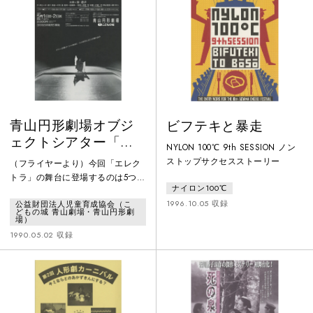
目撃者は皆、確実に存在していた
のはいったい何か──。鋭く斬新な
と話す。人の住処につきものの、
切り口で、都会人の心に潜む鬼を
ありふれた怪奇現象。その片鱗を
浮きぼりにする、ネオクラシック•
掴んだことが、大きな間違いだっ
シアター第2弾、善人会議「新羅生
た＿。
門」。時空の枠を飛び越えて、今
を
青山円形劇場オブジ
ビフテキと暴走
ェクトシアター「エ
NYLON 100℃ 9th SESSION ノン
レクトラ」
ストップサクセスストーリー
（フライヤーより）今回「エレク
トラ」の舞台に登場するのは5つの
ナイロン100℃
仮面とそれを操る黒衣に身を纏っ
1996.10.05 収録
公益財団法人児童育成協会（こ
た一人の人間だけです。また、会
どもの城 青山劇場・青山円形劇
場である青山円形劇場を、古代ギ
場）
リシアの円形劇場にみたて、観る
1990.05.02 収録
者を時間と空間の彼方の伝説の世
界へと導きます。