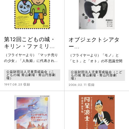
第12回こどもの城・
オブジェクトシアタ
キリン・ファミリー
ー
劇場 マシュマロ・ウ
vol.9「KOUSKYⅢ」
（フライヤーより）「マッチ売り
（フライヤーより）「モノ」と
ェーブ「サマー・ア
の少女」「人魚姫」に代表される
「ヒト」と「オト」の不思議空間
ンデルセン」
アンデルセン童話は、哀しくさび
公益財団法人児童育成協会（こ
公益財団法人児童育成協会（こど
しく寒いイメージが強いのです
どもの城 青山劇場・青山円形劇
もの城 青山劇場・青山円形劇
が、アンデルセンの作品の中には
場）
場）
こっけいで馬鹿馬鹿しくてハッピ
1997.08.25 収録
2006.02.11 収録
ーな作品も実は数多くあります。
「はだかの王様」「空とぶトラン
ク」「のろまのハン ス」など、明
るく楽しい作品をセレクトして、
からっと夏らしい生演奏にのせ
て、アンデルセンの暗いイメージ
をがらっと一新してしまおうとい