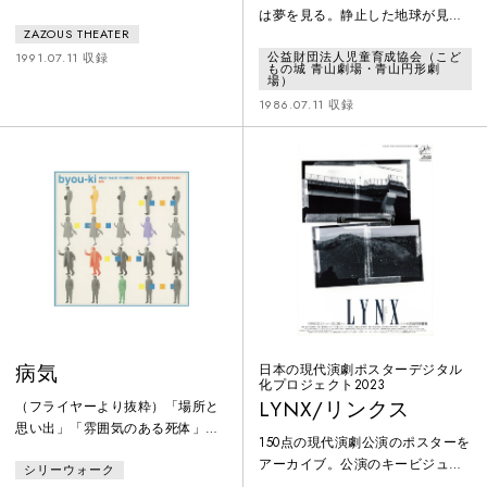
は夢を見る。静止した地球が見て
ZAZOUS THEATER
いる太古の夢を……。「昔、ヒト
公益財団法人児童育成協会（こど
は翼をもち、光のなかを翔んでい
1991.07.11 収録
もの城 青山劇場・青山円形劇
た。」託された幾千万の想いがひ
場）
とりの少女に光の翼を与えた。
1986.07.11 収録
病気
日本の現代演劇ポスターデジタル
化プロジェクト2023
LYNX/リンクス
（フライヤーより抜粋）「場所と
思い出」「雰囲気のある死体」と
150点の現代演劇公演のポスターを
いった別役氏の戯曲を読んでは、
アーカイブ。公演のキービジュア
シリーウォーク
あまりのくだらなさに何度も吹き
ルがデジタル展開され難い、1960