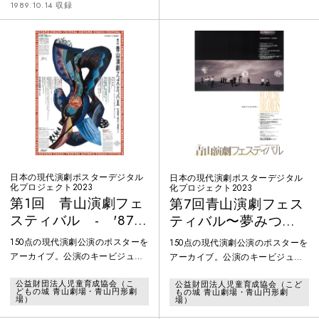
出会い、曖昧屋の人々とその客の
1989.10.14 収録
与七郎 正本より）
家庭、町を渡り歩くサーカスの母
娘などの情景を描く。特徴ある円
形劇場の舞台を素のままで使用
し、持ち込まれる道具と音響効果
のみで場面を演出、時に客席通路
まで俳優を配して観客それぞれを
取り囲む異空間を仕立てた。
日本の現代演劇ポスターデジタル
日本の現代演劇ポスターデジタル
化プロジェクト2023
化プロジェクト2023
第1回 青山演劇フェ
第7回青山演劇フェス
スティバル - '87
ティバル〜夢みつづ
回転の時代の感性た
ける力1993〜
150点の現代演劇公演のポスターを
150点の現代演劇公演のポスターを
ち
アーカイブ。公演のキービジュア
アーカイブ。公演のキービジュア
ルがデジタル展開され難い、1960
ルがデジタル展開され難い、1960
公益財団法人児童育成協会（こ
公益財団法人児童育成協会（こど
年代から80年代を中心に、紙で現
年代から80年代を中心に、紙で現
どもの城 青山劇場・青山円形劇
もの城 青山劇場・青山円形劇
存するポスターをデジタル化。ポ
存するポスターをデジタル化。ポ
場）
場）
スターのセレクションは、1960年
スターのセレクションは、1960年