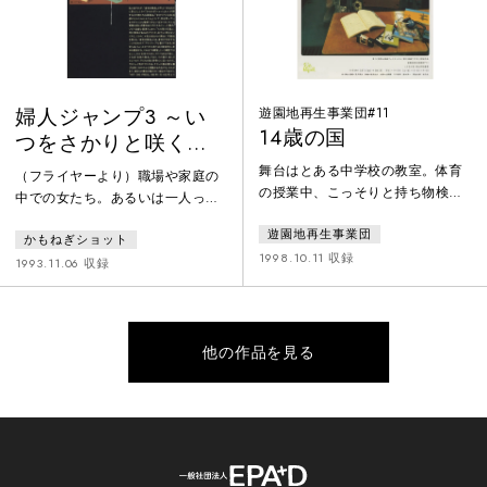
かない幕…。白井晃、入魂の一
作。
婦人ジャンプ3 ～い
遊園地再生事業団#11
14歳の国
つをさかりと咲く花
か～
舞台はとある中学校の教室。体育
（フライヤーより）職場や家庭の
の授業中、こっそりと持ち物検査
中での女たち。あるいは一人っき
にやって来た５人の教師による不
りの時間の中での女たち。そんな
遊園地再生事業団
穏な会話劇。1997年に起きた14歳
かもねぎショット
女たちの生活と心に広がる風景
の少年による連続児童殺傷事件や
1998.10.11 収録
を、演劇とダンスの波打ち際で遊
1993.11.06 収録
翌年の教師刺殺事件をきっかけ
んでいるかのようなユーモアたっ
に、少年のナイフ所有が社会問題
ぷりの表現で描きます。人呼ん
となったことを背景に創作された
で”生活ダンス”のシリーズ最新
作品。
作。”日常”のささやかなヒトコマ
他の作品を見る
が、楽しくおかしく歯切れよく舞
台のうえでジャンプする時、そこ
に見えてくるものは……？ これ
は現代を力強く生き抜こうとして
いる全ての人