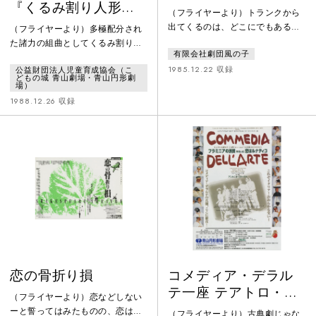
『くるみ割り人形』
（フライヤーより）トランクから
黒沢美香とダムタイ
出てくるのは、どこにでもあるガ
（フライヤーより）多極配分され
プによる公正な見本
ラクタの数々。例えば、空きビ
た諸力の組曲としてくるみ割り人
有限会社劇団風の子
ン、穴のあいたフライパン、たっ
形を弄ぶ—再び—厳密に稀少な—
た1本のロープ…。でも、ちょっ
1985.12.22 収録
公益財団法人児童育成協会（こ
ラベルとして—通底機として—諸
どもの城 青山劇場・青山円形劇
と、頭をひねって見方を変えれ
断片の異質性—として後から計算
場）
ば、どれもこれも遊びの世界の主
する機械従って—累積する—精確
1988.12.26 収録
役となります。西ドイツ・カナ
な多角形の—方法—など贋の平衡
ダ・中近東・東南アジア・アフリ
とサチュロス—虚集合—華やかな
カなど、世界各地の子どもたち
二元化装置及び—モナド—など—
に、言葉を越える感動を与えた劇
反復する異形の—散逸する—寛大
団風の子からのクリスマス・プレ
な—カバン劇—無関心—水準器な
ゼントートランク劇場☆
ど—分布図など—中空の箱の中の
奇麗な頂点—を—公正に蘇生する
恋の骨折り損
コメディア・デラル
テ一座 テアトロ・デ
（フライヤーより）恋などしない
ル・ヴィコロ／ファ
ーと誓ってはみたものの、恋は非
（フライヤーより）古典劇じゃな