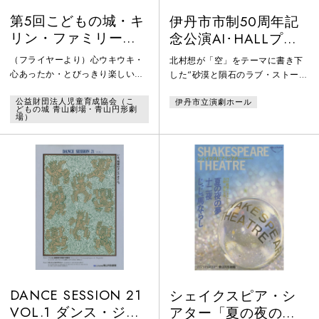
第5回こどもの城・キ
伊丹市市制50周年記
リン・ファミリーオ
念公演AI･HALLプロ
ペレッタ「トンガリ
デュースvol.1『砂と
（フライヤーより）心ウキウキ・
北村想が「空」をテーマに書き下
ぼうしの魔法使い 忍
星のあいだに』
心あったか・とびっきり楽しいエ
した“砂漠と隕石のラブ・ストーリ
者やしきのひみつ」
ンターテイメント・メルヘンの、
ー”小劇場の実力派が集結し三都市
公益財団法人児童育成協会（こ
伊丹市立演劇ホール
今年のお・は・な・しは？―プリ
連続公演‼
どもの城 青山劇場・青山円形劇
ンさんの住む街にまたまた事件が
場）
起こった！「あやつり時計」がぬ
すまれたのだ。こりゃ大変だァ！
犯人は……謎の忍者、くの一カゲ
ロウか？いやいや、ご存知、日本
一の大泥棒、忍者の猿飛ゴンスケ
だ！そこで、トンガリぼうしの魔
法つかいのプリンさんと、ボクら
の味方、服部ヤルゾウ、そして、
こども達が
DANCE SESSION 21
シェイクスピア・シ
VOL.1 ダンス・ジオ
アター「夏の夜の