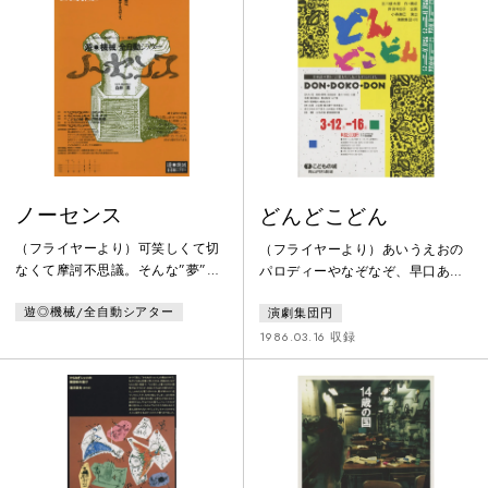
が、どうすることもできません。
ン人形劇場が初来日します。国際
３人がこまっているとき、人間の
的にも高く評価されている珠玉の
かたちをしたクッキーを見つけま
名舞台。
した。でも、そのクッキーは、ま
だ顔がなくて、できあがっていま
せん。３人はその
ノーセンス
どんどこどん
（フライヤーより）可笑しくて切
（フライヤーより）あいうえおの
なくて摩訶不思議。そんな”夢”の
パロディーやなぞなぞ、早口あそ
ような世界を描いてフェリーニを
び、しりとり、えかきうた…。日
遊◎機械/全自動シアター
演劇集団円
思わせる「遊◎機械／全自動シア
本語ならではの言葉あそびの世界
ター」が、今回、更なる”夢”の世
を、絵本のスライドなどを使っ
1986.03.16 収録
界に挑戦します。舞台は、何故か
て、楽しく展開します。劇場を出
未だ幕を開けることの出来ないと
たとき、みなさんの心に、きっと
あるサーカス。そこに展開するの
それまでとは違った日本語への感
は一座の座長の見果てぬ夢とも白
性がめばえはじめていることでし
昼夢ともつかない幻想的な物語。
ょう。
飛べない人力飛行機、渡れない綱
渡り、乗れない玉乗り、そして開