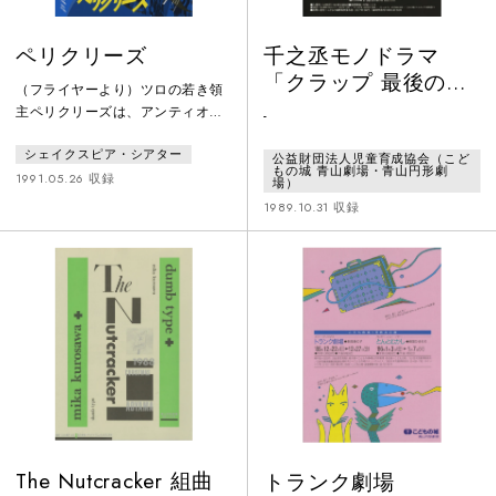
ペリクリーズ
千之丞モノドラマ
「クラップ 最後のテ
（フライヤーより）ツロの若き領
ープ」
主ペリクリーズは、アンティオケ
-
の王女を妻に望み、その王アンタ
シェイクスピア・シアター
イオカスの課した謎を解くが、父
公益財団法人児童育成協会（こど
もの城 青山劇場・青山円形劇
と娘の秘密の関係をも見破ってし
1991.05.26 収録
場）
まう。身の危険を感じて故国に逃
1989.10.31 収録
げ戻ると、国事を忠臣ヘリケーナ
スに託し、刺客の追手を逃れるた
めに密かに出国する。途中、難破
してたどり着いたペンタポリス
で、その地の王サイモニディーズ
の娘セーザに慕われて結婚する。
しかし、故郷からの手紙で急遽、
身重の妻を伴
The Nutcracker 組曲
トランク劇場