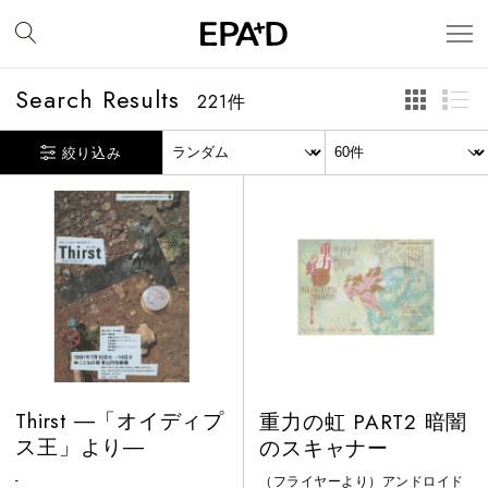
Search Results
221
件
絞り込み
Thirst ―「オイディプ
重力の虹 PART2 暗闇
ス王」より―
のスキャナー
-
（フライヤーより）アンドロイド