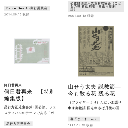
い靴」を選ぶ人生、選ばない人
公益財団法人児童育成協会（こど
もの城 青山劇場・青山円形劇
Dance New Air実行委員会
生。「赤い靴」を履かずにいられ
場）
ない欲望の源は、何にあるのか、
2014.09.15 収録
2001.08.10 収録
「赤い靴」に焦点を合わせない女
は、何に怯えているのか。思いも
掛けないきっかけで、もともと眠
っていた種は目を覚ます。 女は無
意識に危ないことを知っている。
それを幸せと呼ぶのか、呼ばない
のか。
何日君再来
山せう太夫 説教節―
何日君再来 【特別
今も散る花 残る花―
編集版】
（フライヤーより）ただいま語り
品行方正児童会第8回公演。フェ
申す御物語 国を申さば丹後の国
スティバルのテーマである「ガリ
金焼き地蔵の御本地を あらあら説
バー旅行記」を異空間と捉え、詩
群「と・ま・ん」
きたてひろめ申すに これも一度は
品行方正児童会
人・高村光太郎と母を探す少年の
人間にておわします（天下一説教
1991.04.10 収録