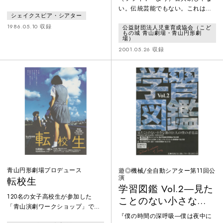
ーヴァ＝ブッチーノ
論理。とつぜん嵐のようにやって
い。伝統芸能でもない。これは
シェイクスピア・シアター
くる。
家「フラミニアの誘
「今」生まれたばかりのコメディ
1986.05.10 収録
公益財団法人児童育成協会（こど
だ！陽気で元気なイタリアがここ
拐あるいは恋はルナ
もの城 青山劇場・青山円形劇
にある！アントニオ・ファーヴァ
場）
ティコ」
のコメディア・デラルテ
2001.05.26 収録
青山円形劇場プロデュース
遊◎機械/全自動シアター第11回公
演
転校生
学習図鑑 Vol.2―見た
120名の女子高校生が参加した
ことのない小さな海
「青山演劇ワークショップ」で選
の巨人の僕の必需品
『僕の時間の深呼吸―僕は夜中に
抜された21名が、平田オリザ戯曲