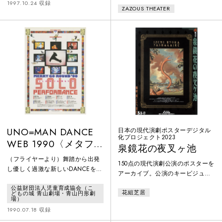
出し、電車の中や図書館で恥ずか
1997.10.24 収録
ZAZOUS THEATER
年代から80年代を中心に、紙で現
しい思いをしていた高校時代の私
存するポスターをデジタル化。ポ
にとって、別役実という人は”ナン
スターのセレクションは、1960年
センス・コメディの巨匠”でした。
代以降の舞台芸術系のポスターを
─ケラリーノ・サンドロヴィッチ
収集・保存、これまでも研究や
数々の展覧会に協力する等、演劇
公演のポスターに造詣が深い、ポ
スターハリス・カンパニー社代表
の笹目浩之氏が担当。
UNO=MAN DANCE
日本の現代演劇ポスターデジタル
化プロジェクト2023
WEB 1990〈メタフ
泉鏡花の夜叉ヶ池
ァクトリー ワークス
（フライヤーより）舞踏から出発
150点の現代演劇公演のポスターを
Vol.3〉「カッテとキ
し優しく過激な新しいDANCEを求
アーカイブ。公演のキービジュア
ママ Fairy tale-
めて活動する注目のUNO=MAN。
ルがデジタル展開され難い、1960
公益財団法人児童育成協会（こ
今回の新作ではおとぎの国の裏話
Katte&Keymama」
花組芝居
年代から80年代を中心に、紙で現
どもの城 青山劇場・青山円形劇
とでも呼べそうな不思議なメルヘ
場）
存するポスターをデジタル化。ポ
ンを描きます。
1990.07.18 収録
スターのセレクションは、1960年