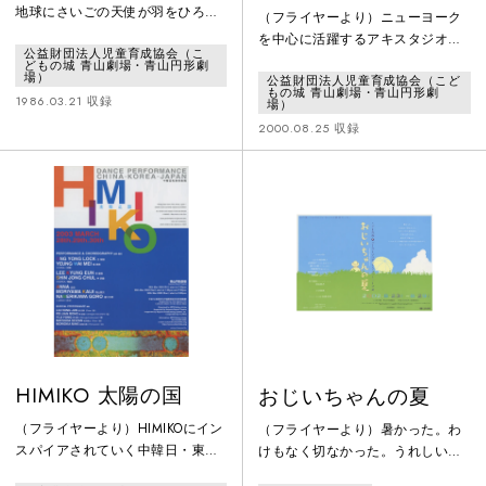
劇場「トイダンス―
地球にさいごの天使が羽をひろげ
（フライヤーより）ニューヨーク
人形たちと7つの不思
るとき、ひかりはいのちになっ
を中心に活躍するアキスタジオカ
公益財団法人児童育成協会（こ
た。
議な箱―」
ンパニーが、この夏、青山円形劇
どもの城 青山劇場・青山円形劇
場）
公益財団法人児童育成協会（こど
場にやってきます。ピエロ、バレ
もの城 青山劇場・青山円形劇
1986.03.21 収録
リーナ、ロボット、兵隊、ネコ、
場）
そして、トム博士。人形たちと7つ
2000.08.25 収録
の不思議な箱の物語。箱の中に
は、なにがあるのかな⁉夢と冒険の
ドレミファンタジー。さあ、みん
なもいっしょに、オモチャの国に
出かけよう!!!
HIMIKO 太陽の国
おじいちゃんの夏
（フライヤーより）HIMIKOにイン
（フライヤーより）暑かった。わ
スパイアされていく中韓日・東ア
けもなく切なかった。うれしいの
ジアの新星アーティストたち男と
に涙が出た。夕立に打たれた。虹