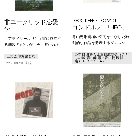
非ユークリッド恋愛
TOKYO DANCE TODAY #1
コンドルズ 『UFO』
学
青山円形劇場の空間を生かした独
（フライヤーより）宇宙に存在す
創的な作品を発表するダンスシリ
る無数の♂と♀が、今、魅かれあっ
ーズ「TOKYO DANCE TODAY」の
ている。そのエネルギーは一体い
公益財団法人児童育成協会（こど
初回を飾った、近藤良平率いるダ
上海太郎舞踏公司
かばかりなのだろう。あなたの恋
もの城 青山劇場・青山円形劇
ンスカンパニー「コンドルズ」の
場）＋ROCK STAR
は宇宙の摂理のまさしく一環なの
1992.03.20 収録
作品。未確認飛行物体接近！完全
だ。あなたは恋の始まりを覚えて
円形３６０度！完全限定３６００
おくべきだ。それがどう始まり、
秒！
どう終わるのかを。宇宙と恋の透
視図（パースペクティブ）。私達
はそれを、『非ユークリッド恋愛
学』と呼ぶことにする。今、恋が
始まる。