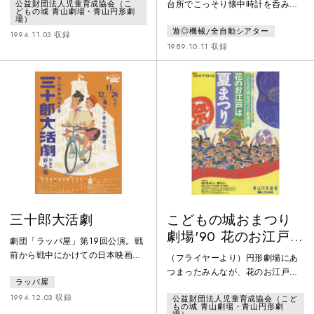
―
台所でこっそり懐中時計を呑みこ
公益財団法人児童育成協会（こ
特有の「同時多発」会話で繰り広
どもの城 青山劇場・青山円形劇
んだ―』と並ぶ、「遊◎機械/全自
げられる群像劇に挑み、話題を集
場）
遊◎機械/全自動シアター
動シアター」の人気作。1987年に
めた作品。ある日、クラスにおか
1994.11.03 収録
初演された作品の再演である。高
1989.10.11 収録
しな転校生がやって来た。「朝、
泉淳子演じるロイド眼鏡、蝶ネク
目覚めたらこの学校の転校生にな
タイ、半ズボンにランドセルとい
っていた」という。カフカの『変
う姿の小学生・山田のぼる君が不
身』をモチーフに、最も多感な年
思議世界を次々と経験していく。
頃の感性を、彼女たちの実際の生
活に取材しながらユーモアたっぷ
りに描く。
三十郎大活劇
こどもの城おまつり
劇場'90 花のお江戸は
劇団「ラッパ屋」第19回公演。戦
夏まつり PART・2
前から戦中にかけての日本映画界
（フライヤーより）円形劇場にあ
の物語。無声映画からトーキー
つまったみんなが、花のお江戸へ
ラッパ屋
へ。痛快な活劇から戦意高揚の国
タイムトリップ！熊さん・八っつ
策映画へ。時代の変遷に巻き込ま
1994.12.03 収録
公益財団法人児童育成協会（こど
ぁんの案内で、こどもたちの歌や
もの城 青山劇場・青山円形劇
れる映画人の悲喜こもごもを、大