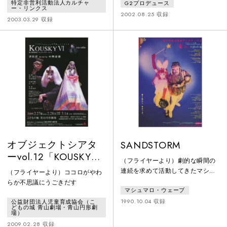
特定非営利活動法人カルチャ
G2プロデュース
女の無限の循環－HIMIKO＝太陽へ
の下で笑った。いろんなことが駆
ー・リンクス
の回帰闇と光・色彩とムーブメン
け抜けたあの夏の雲の下に、おじ
2002.08.25 収録
2003.03.29 収録
トによる2003年最も注目のダンス
いちゃんはいた。
パフォーマンス
オブジェクトシアタ
SANDSTORM
ーvol.12「KOUSKY
（フライヤーより）劇的な瞬間の
Ⅵ」
連続を求めて活動してきたマシュ
（フライヤーより）ココロがやわ
マロ・ウェーブが、そのメソッド
らか不思議にうごきだす
マシュマロ・ウェーブ
を未知数のキャラクターたちにも
応用。これは砂漠の中の町で起こ
1990.10.04 収録
公益財団法人児童育成協会（こ
どもの城 青山劇場・青山円形劇
る愛と狂気に満ちた90分間のマシ
場）
ュマロ・ワールド。
2009.02.28 収録