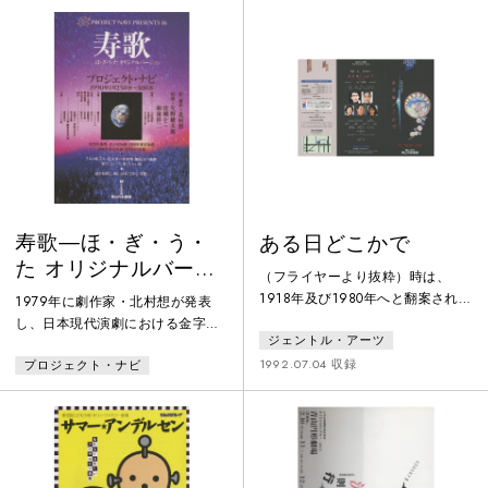
代以降の舞台芸術系のポスターを
収集・保存、これまでも研究や
数々の展覧会に協力する等、演劇
公演のポスターに造詣が深い、ポ
スターハリス・カンパニー社代表
の笹目浩之氏が担当。
寿歌―ほ・ぎ・う・
ある日どこかで
た オリジナルバージ
（フライヤーより抜粋）時は、
ョン
1918年及び1980年へと翻案されて
1979年に劇作家・北村想が発表
いる。主人公風間武史は、アー
し、日本現代演劇における金字塔
ジェントル・アーツ
ル・ヌーボーに傾倒する現代の画
と称される作品を10年ぶりに北村
家。ヒロインの朝倉舞希子は、新
1992.07.04 収録
プロジェクト・ナビ
自身が演出した1990年の再演。物
劇の揺籃期に生きた新進舞台女
語の舞台は、核戦争によって荒廃
優。62年の時を越えて巡り会うふ
した関西のとある地方都市。放浪
たりの姿がもたらすものは、ロン
する旅芸人ゲサクとキョウコ、そ
ドにも似た、恋愛と芸術の永遠性
して謎の男ヤスオ。３人の旅路の
なのかも知れない。
先に待っているものとは―。