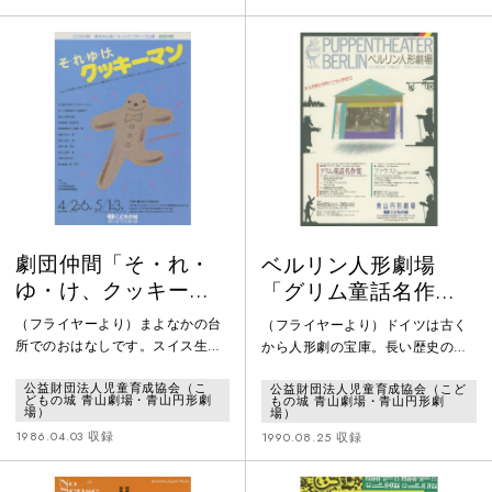
劇団仲間「そ・れ・
ベルリン人形劇場
ゆ・け、クッキーマ
「グリム童話名作
ン」
集」「ファウスト 昔
（フライヤーより）まよなかの台
（フライヤーより）ドイツは古く
のドイツ人形劇」
所でのおはなしです。スイス生ま
から人形劇の宝庫。長い歴史の流
れのカッコー時計「カッコー男
れの中で育まれ、芸術的にも高度
公益財団法人児童育成協会（こ
公益財団法人児童育成協会（こど
爵」じいさんは、ちかごろめっき
に洗練されたさまざまな形式の人
どもの城 青山劇場・青山円形劇
もの城 青山劇場・青山円形劇
りとしをとって、むかしのよう
形劇が、こどもから大人まで、広
場）
場）
な、いい声が出なくなってしまい
く親しまれてきました。この夏休
1986.04.03 収録
1990.08.25 収録
ました。ともだちのシオとコショ
み、そのドイツ人形劇の第一人者
ウが、たすけてやろうとします
ウルリッヒ・トロイによるベルリ