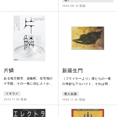
踊りをみたり、富くじですてきな
場）
部屋俳優からスターへ駆け上がっ
景品をもらったり、はらはら曲芸
1990.08.15 収録
ていく主人公・紅三十郎を中心に
にチャレンジしたり……、お祭り
描く。
気分で江戸体験をお楽しみ下さ
い。
片鱗
新羅生門
ある地方都市、金輪町。住宅地の
（フライヤーより）僕たちの一夜
十字路。その一角に住む人々か
の奇妙なアルバイト。それは明日
ら、不審者がいるとの通報が増え
取り壊される古い屋敷の床下に埋
イキウメ
善人会議
た。不審者達はどこからともなく
められた"ある物"を掘り起こすこ
現れ、消えていく。何をするわけ
とだった。正義と邪悪が交錯し、
2013.11.20 収録
1989.11.29 収録
でもなく、時折苦しそうな表情を
夢と絶望が裏取引を繰り返す都会
見せる。目を離すと、いなくなっ
の真ん中に、忽然と姿を現わした
ている。幽霊という噂が立つが、
現代の羅生門で、僕たちが見たも