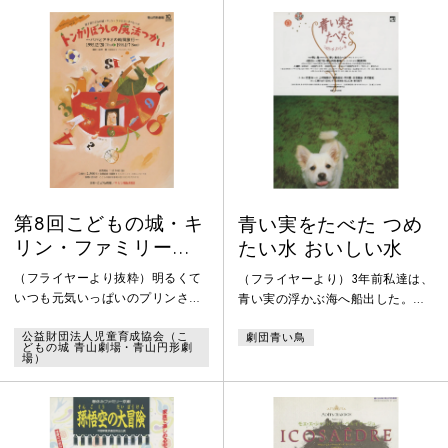
代以降の舞台芸術系のポスターを
代以降の舞台芸術系のポスターを
収集・保存、これまでも研究や
収集・保存、これまでも研究や
数々の展覧会に協力する等、演劇
数々の展覧会に協力する等、演劇
公演のポスターに造詣が深い、ポ
公演のポスターに造詣が深い、ポ
スターハリス・カンパニー社代表
スターハリス・カンパニー社代表
の笹目浩之氏が担当。
の笹目浩之氏が担当。
第8回こどもの城・キ
青い実をたべた つめ
リン・ファミリーオ
たい水 おいしい水
ペレッタ「トンガリ
（フライヤーより抜粋）明るくて
（フライヤーより）3年前私達は、
ぼうしの魔法使い パ
いつも元気いっぱいのプリンさん
青い実の浮かぶ海へ船出した。歳
パとアキオの時間旅
は、昼間はただのケーキ屋さん、
月は私達の傍らを弾よりも遠く、
公益財団法人児童育成協会（こ
劇団青い鳥
でも夜になるとホーキにのって夜
光より速く、高いビルディングも
行」
どもの城 青山劇場・青山円形劇
空をかけめぐる魔法つかい。ある
ひとっ飛び。あたかも、その3年は
場）
日、トンダはかせがプリンさんの
軽く300年、3万年。
もとに相談にやってくる。自分の
作ったタイムマシン・トキジロウ
にのって、サッカーが大好きな小