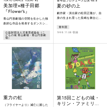
TOKYO DANCE TODAY #2
青年団プロデュース公演 vol.8
美加理×種子田郷
夏の砂の上
『Flower's』
劇作家・演出家の松田正隆が、自
身の生まれ育った長崎を舞台に描
青山円形劇場の空間を生かした独
き、1998年第50回読売文学賞戯
創的な作品を発表するダンスシリ
青年団
曲・シナリオ賞を受賞した代表
ーズ「TOKYO DANCE TODAY」の
作。演出・平田オリザとのコンビ
1998.11.08 収録
公益財団法人児童育成協会（こ
第２弾。「ク・ナウカ シアターカ
どもの城 青山劇場・青山円形劇
は、前年、第5回読売演劇大賞最優
ンパニー」の中心メンバーだった
場）
秀作品賞を受賞した『月の岬』に
俳優の美加理による舞と、サウン
次ぐ２作めとなる。職を無くし妻
ドアートユニット「project
に家出される主人公と、彼を取り
suara」主宰の種子田郷による音楽
巻く人々の心情を、何気ない会話
が融合するパフォーマンス。
から細やかに映し出す。
重力の虹
第15回こどもの城・
キリン・ファミリー
（フライヤーより）滅亡に瀕した