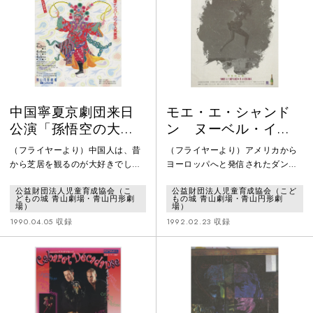
学6年生のアキオが、30年前の世
界に行ってしまったのだ。
中国寧夏京劇団来日
モエ・エ・シャンド
公演「孫悟空の大冒
ン ヌーベル・イマ
険」
ージュ イコザエドル
（フライヤーより）中国人は、昔
（フライヤーより）アメリカから
から芝居を観るのが大好きでし
ヨーロッパへと発信されたダンス
た。北京にある「故宮（こきゅ
は、いま様々な国で受信されて同
公益財団法人児童育成協会（こ
公益財団法人児童育成協会（こど
う）•清の時代の宮殿」の中には、
時多発に演舞をはじめた。まるで
どもの城 青山劇場・青山円形劇
もの城 青山劇場・青山円形劇
たくさんの劇場が残っています。
21世紀のダンスシーンを予感させ
場）
場）
祭りでも、定期的に開かれる市場
るように………。様々なダンスシ
1990.04.05 収録
1992.02.23 収録
でも、また家に良いことがあった
ーンを展開してきた青山円形劇場
り、珍しいお客があったとき、必
は、世界最大のシャンパンハウス
ず劇団が呼ばれて芝居を観せまし
モエ・エ・シャンドン社の特別協
た。また、たとえば砂糖きび畑に
賛を得て、ヌーベル・ダンスの新
忍び込んだどろぼうがつかまえら
しい潮流──マリレン・ブルーケー
れたりしたとき、その罰として一
ル・ダンス・カンパニー