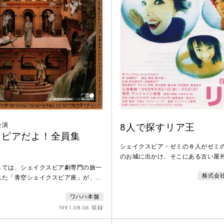
公演
8人で探すリア王
スピアだよ！全員集
シェイクスピア・ゼミの８人がゼミ
のお城に出かけ、そこにある古い屋
王」の芝居をやろうとする。シェイ
しては、シェイクスピア劇専門の旅一
株式会
我々をどこに連れていくのか。８人
れた「青空シェイクスピア座」が、紆
まにか、人間の心が嵐のように渦巻
殿堂のグローブ座で公演が打てるよう
スピアの世界を旅し始めている。人
ワハハ本舗
、漫才やダンスやパフォーマンスを劇
り着いた淵といわれる「リア王」の
に盛り込みショースタイルありの構成
1991.08.06 収録
優とともに探検し、体験する・・・
劇を描いた作品です。シェイクスピア