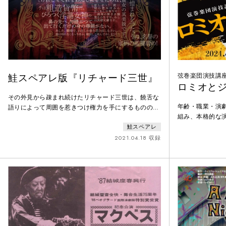
鮭スペアレ版『リチャード三世』
弦巻楽団演技講
ロミオと
その外見から疎まれ続けたリチャード三世は、饒舌な
年齢・職業・演
語りによって周囲を惹きつけ権力を手にするものの、
組み、本格的な
王座に上り詰めた途端その言葉は力を失う。本作では
巻楽団演技講座。
鮭スペアレ
リチャードを、形を持たず移り変わっていくものとし
ジュリエット』
て描き、どんな時代にも現れる言葉巧みな為政者の姿
2021.04.18 収録
まれた、二人の
を浮かび上がらせる。「台詞を語る俳優の身体」は、
に、運命の歯車
「何者にもなりきらない」能という演劇の形式を借り
て、リチャードを現代に描き出す。約100年前の坪内
逍遥訳で上演。