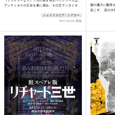
（フライヤーより）ツロの若き領主ペリクリーズは、
森の魔力に翻弄
アンティオケの王女を妻に望み、その王アンタイオカ
起こす、 恋の大
スの課した謎を解くが、父と娘の秘密の関係をも見破
シェイクスピア・シアター
ってしまう。身の危険を感じて故国に逃げ戻ると、国
事を忠臣ヘリケーナスに託し、刺客の追手を逃れるた
1991.05.26 収録
めに密かに出国する。途中、難破してたどり着いたペ
ンタポリスで、その地の王サイモニディーズの娘セー
ザに慕われて結婚する。しかし、故郷からの手紙で急
遽、身重の妻を伴