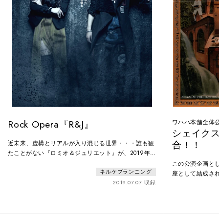
Rock Opera『R&J』
ワハハ本舗全体
シェイク
合！！
近未来、虚構とリアルが入り混じる世界・・・誰も観
たことがない『ロミオ＆ジュリエット』が、2019年
夏、Rock Opera『R&J』として新しく誕生する！！
この公演企画と
ネルケプランニング
【あらすじ】ロミオ「一目惚れって信じる？」ジュリ
座として結成さ
エット「信じる！」AIがほとんどの労働を担う時代。
2019.07.07 収録
余曲折を経て、
人々は退屈していた。そして巨大都市の若者は、“グ
になった物語を
ルッパ（不良）”と“ビアンカズーリ（警察）”に分か
中劇にふんだん
れて対立した。抗争という名の、命を賭けた暇つぶし
で、一座の奮闘