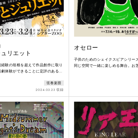
座
オセロー
ジュリエット
子供のためのシェイクスピアシリー
劇経験の垣根を超えて作品創作に取り
同じ空間で一緒に楽しめる舞台。お
演劇体験ができることに定評のある弦
方から演劇ファンまで、幅広い層の
開講10年を迎え、ついに『ロミオと
けています。シェイクスピア没後40
弦巻楽団
を上演。互いに敵対する両家の間に生
するのは、四大悲劇の一つ、「オセ
若い恋人たち。1つの事件を皮切り
2024.03.23 収録
をつけなさい、嫉妬という緑色の目
が狂っていく名作悲劇。
に・・・ヴェニスの軍人、ムーア人
ブラバンショーの娘デズデモーナと
結婚する。オセローの