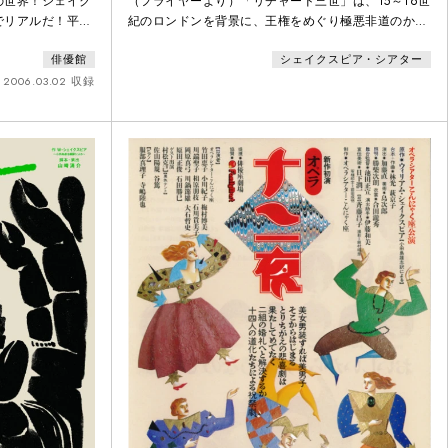
の世界！シェイク
（フライヤーより）「リチャード三世」は、15～16世
でリアルだ！平成
紀のロンドンを背景に、王権をめぐり極悪非道のかぎ
事業
りをつくした暴君リチャード三世を中心とする権力闘
俳優館
シェイクスピア・シアター
争を描いた作品です。この、世紀を超えたロングセラ
ーに、今回、シェイクスピア・シアターが取り組んで
2006.03.02 収録
います。それも、そこかしこに新しい試みをそえ
て…。その実際はぜひ劇場でご覧になり、ご自身の五
感で堪能していただきたいのですが、せっかくのこの
機会・・・少しだ