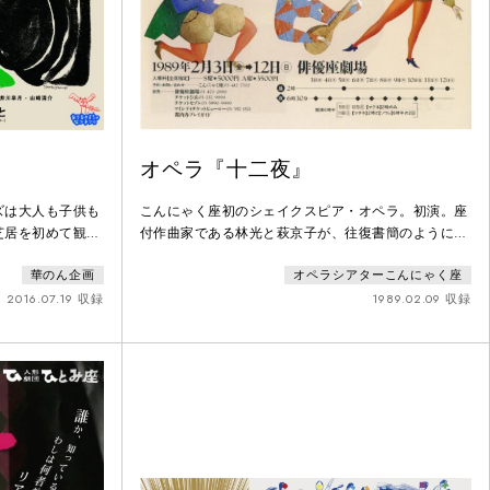
オペラ『十二夜』
ズは大人も子供も
こんにゃく座初のシェイクスピア・オペラ。初演。座
芝居を初めて観る
付作曲家である林光と萩京子が、往復書簡のようにし
人たちを魅了し続
て作曲した共同作曲オペラ第一弾でもある。
華のん企画
オペラシアターこんにゃく座
0年の年にお贈り
ロー」です！お気
2016.07.19 収録
1989.02.09 収録
をした怪物
のオセローは議員
恋におち、密かに