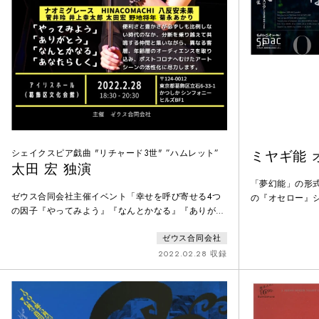
シェイクスピア戯曲 "リチャード3世" ”ハムレット”
ミヤギ能 
太田 宏 独演
「夢幻能」の形
ゼウス合同会社主催イベント「幸せを呼び寄せる4つ
の『オセロー』
の因子『やってみよう』『なんとかなる』『ありがと
ロー』。黒い肌
う』『あなたらしく』の中から太田宏の独演部分を公
ら猜疑と嫉妬に
ゼウス合同会社
開。1部：映像（ゼウス自主映画「12R Singke 」）2
舞台はもちろん
部：独演（野地将年、太田宏、井上幸太郎）3部：
2022.02.28 収録
演され続けてい
LIVE（Naomi Grace、松下進、HiNACOMACHI 他）
能」の形式を用
ナの側から描く
させます。「夢