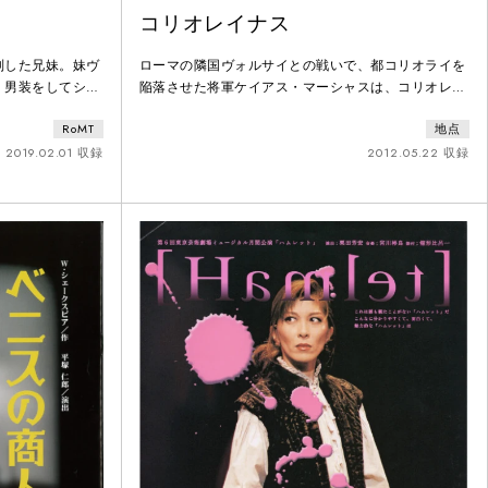
コリオレイナス
別した兄妹。妹ヴ
ローマの隣国ヴォルサイとの戦いで、都コリオライを
。男装をしてシザ
陥落させた将軍ケイアス・マーシャスは、コリオレイ
恋心を抱く。公爵
ナスの名を与えられる。しかし、民衆への軽蔑を隠さ
RoMT
地点
かしオリヴィアは
ない傲慢の前にその武勲も色あせ、ついにコリオレイ
ヴァイオラに一目
ナスはローマを追放されてしまう……。ロンドン五輪
2019.02.01 収録
2012.05.22 収録
ルー・エイギュチ
を記念して開催されたワールド・シェイクスピア・フ
ーリオもまた、オ
ェスティバルの一環として、ロンドン・グローブ座か
て、船乗りに助け
らの依頼で制作された地点初のシェイクスピア劇。