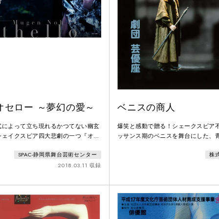
オセロー ～夢幻の愛～
ベニスの商人
式によって立ち現れるかつてない幽玄
爆笑と感動で贈る！シェークスピア
シェイクスピア四大悲劇の一つ『オセ
ッサンス期のベニスを舞台にした、
の傭兵将軍オセローが、部下の姦計か
の謳歌。あくまでも原作に忠実であ
SPAC-静岡県舞台芸術センター
株
狂った末、最愛の妻を手にかける――
笑いを織り交ぜ、現代の若者に十分
映画化もされるなど、今も世界中で上
慮されています。冒頭に作者や作品
2018.03.11 収録
るこの傑作悲劇を、宮城聰は「夢幻
やすい解説が付く楽しい作品です。
い、オセローに殺された妻デズデモー
ことで、痛切な「愛の物語」へと昇華
幻能