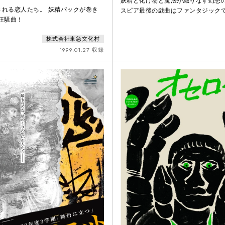
妖精と化け物と魔法が織りなす幻想
される恋人たち。 妖精パックが巻き
スピア最後の戯曲はファンタジック
狂騒曲！
17年度文化庁芸術団体人材育成支援
株式会社東急文化村
1999.01.27 収録