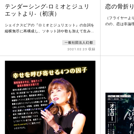
テンダーシング-ロミオとジュリ
恋の骨折
エットより-（初演）
（フライヤーよ
のの、恋は非論
シェイクスピアの『ロミオとジュリエット』の台詞を
縦横無尽に再構成し、ソネット詩や歌も加えて生み出
された、もうひとつの『ロミオとジュリエット』。老
一般社団法人幻都
夫婦の愛と別離を描いた物語。独創的な手腕で原作を
巧みに再構成したのは、NTl『リーマン・トリロージ
2021.02.25 収録
ー』のベン・パワー。翻訳監修はシェイクスピア３７
戯曲の完訳を成し遂げた松岡和子。老夫婦となったロ
ミオとジュリエットを演じるのは、土居裕子と大森博
史。荒井遼の演