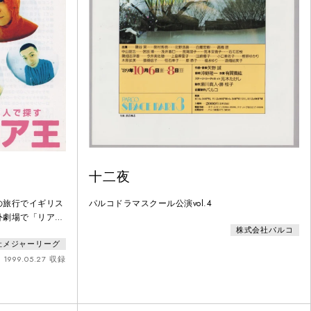
十二夜
の旅行でイギリス
パルコドラマスクール公演vol.4
外劇場で「リア
株式会社パルコ
クスピアの言葉は
社メジャーリーグ
の旅行者はいつの
いているシェイク
1999.05.27 収録
間の想像力がたど
世界を、８人の俳
。