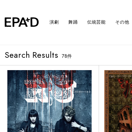
演劇
舞踊
伝統芸能
その他
Search Results
78
件