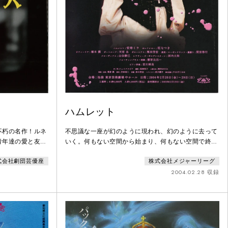
ハムレット
不朽の名作！ルネ
不思議な一座が幻のように現われ、幻のように去って
青年達の愛と友情
いく。何もない空間から始まり、何もない空間で終わ
りながら、感動と
る。しかしその舞台は見る人に強烈な印象を残した。
式会社劇団芸優座
株式会社メジャーリーグ
楽しめるように配
女優がハムレットやホレイショーを演じ、ガートルー
についてのわかり
ドやオフィーリアを男優が演じた。しかしそれが何の
2004.02.28 収録
違和感も残さず、よりくっきりと「ハムレット」の世
界を映し出し、より明確にドラマの構造を浮き彫りに
した。お芝居好きの人に是非観てほしいと思います。
観たこともない「