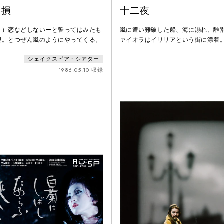
り損
十二夜
り）恋などしないーと誓ってはみたも
嵐に遭い難破した船、海に溺れ、離
理。とつぜん嵐のようにやってくる。
ァイオラはイリリアという街に漂着
ーリオと名乗り、街を治める公爵に
シェイクスピア・シアター
は伯爵令嬢オリヴィアに求愛中。し
公爵の使いとしてやってきた男装の
1986.05.10 収録
惚れ！イリリアの貴族サー・アンド
ークや、オリヴィアの執事マルヴォ
リヴィアに想いを寄せている。やが
られたヴァイオラ