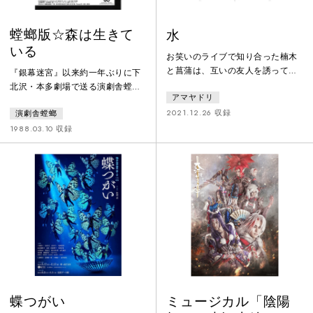
螳螂版☆森は生きて
水
いる
お笑いのライブで知り合った楠木
と菖蒲は、互いの友人を誘って親
『銀幕迷宮』以来約一年ぶりに下
交を深めて行く。二人の紹介で知
北沢・本多劇場で送る演劇舎螳螂
アマヤドリ
り合ったシトロネラとヒソップは
88年第一弾は、今なお児童劇の名
恋に落ち、ほどなく結婚式をあげ
2021.12.26 収録
演劇舎螳螂
作として人気の高いS・マルシャ
るが、その直後シトロネラは水を
ークの『森は生きている』から発
1988.03.10 収録
飲むと湖になってしまうという奇
想し、近未来を舞台にした小松杏
病に侵される。二人の闘病生活は
里のオリジナル・ストーリーを元
次第に疲弊しついにシトロネラに
に螳螂役者陣総出演で送る久々の
死の宣告が訪れる。ボリス・ヴィ
スペクタクル活劇風幻想童話劇
アン作『うたかたの日々』を大胆
『螳螂版・森は生きている』で
にアレンジしSF的世界観をシュー
す。※公演終了後、劇団は解散。
ルな舞台表現で描いた乱舞する愛
結果として、これが演劇舎螳螂の
の讃歌。
最終公演となりました
蝶つがい
ミュージカル「陰陽