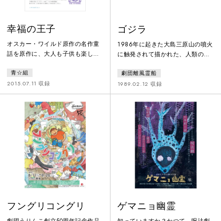
幸福の王子
ゴジラ
オスカー・ワイルド原作の名作童
1986年に起きた大島三原山の噴火
話を原作に、大人も子供も楽しめ
に触発されて描かれた、人類の暴
る、目にも楽しい朗読劇を創作。
挙から生まれた怪獣「ゴジラ」
青☆組
劇団離風霊船
平和への祈りに満ちた視点で、温
が、人間の可憐な少女に恋をする
かくほろ苦く翻案したオリジナル
という育奇想天外な恋物語。怪獣
2015.07.11 収録
1989.02.12 収録
戯曲です。「青色文庫 -其弐、文
「ゴジラ」を等身大の俳優が演
月の祈り-」と題した、古民家での
じ、観客との共同幻想で、舞台に
リーディング上演を、美しい映像
巨大な「ゴジラ」を登場させた。
作品にした本作。親子でもお楽し
大島元町に住む一之瀬家では、長
みいただけます。お客様からの熱
女やよいからの「会ってもらいた
い再演希望により、劇団のレパー
いひとがいる」という電話に、上
トリーとして繰り返し上演。大人
へ下への大騒ぎ。しかしそこに現
の絵本のような、珠玉の短編作
れたのは「ゴジラ」だった。家族
品。
は猛反対、
フングリコングリ
ゲマニョ幽霊
劇団うりんこ創立50周年記念作品