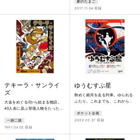
妹の家にとりあえず置かれること
劇のたまご
てる。ぎらぎら空には太陽だ。ど
になったが、それはふてぶてしい
れどれどっちに進もうか？ぐりぐ
2017.11.04 収録
態度でどこから美声がと思われる
りグリムのふしぎな森で、今日も
ような女だった。頼りにならない
誰かがすれちがう。いろんな動物
兄のせいで世話をすることになっ
が待っている。どこかに魔女が隠
た妹はほとんど参っていた。人魚
れてる。そらそら空にはお星さ
は捕まったのに不漁は続く。空は
ま。どきどきグリムの物語。さあ
あんなに青いのに皆の表情はいま
さあさっそく始めよう
いちだ。
テキーラ・サンライ
ゆうむすぶ星
ズ
秋めく銀河を走る列車。ゆられる
ふたり。これまでも、これから
大金をめぐるifから始まる物語。
も、となりをみればきみがいる。
40人余に及ぶ登場人物をたった6
ポケット企画
窓をみている、地図をみている、
人の俳優ですべてこなすというト
手紙をかいてる、きみがいる。旅
2022.02.27 収録
一跡二跳
ンデモナイ芝居ですが、大人のメ
路はめぐる。働き続ける信号機。
ルヘン童話を読むような軽い気持
1991.04.02 収録
雨を忘れないカサ。とべない博
ちでご覧下さい。
士。花咲くおんなのこ。遠くをぼ