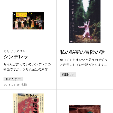
こからが嘘なのかわからない幻想
力すら失いかけていた。ただ一
的な会話が続く…。川端康成の
人、ダストタウンの少女・イトハ
「眠れる美女」をモチーフに、幻
をのぞいては…解けぬ呪縛、境界
想的に、儚く、不思議な物語が立
が敷かれたどん底の時代で、ただ
ち上がる。
真っ直ぐな愛に突き進む一人の男
の、悲哀に満ちた破滅の物語ー
ぐりぐりグリム
私の秘密の冒険の話
シンデレラ
信じてもらえないと思うのでずっ
みんなが知っているシンデレラの
と秘密にしていた話があります。
物語ですが、グリム童話の原作
私が体験したちょっと不思議なお
「灰かぶり」は、王子様がちょっ
劇団925
話。あの時出会ったモノがなんだ
劇のたまご
とバカだったり、とぼけたハトが
ったのか、あなたに聞いてもらい
大活躍したり、意地悪なお姉さん
2018.05.26 収録
たい。信じてもらえないと思いま
たちも可愛らしかったり。主役の
すけど。中西邦子がたった一人で
シンデレラよりも、脇役の人た
お届けする渾身の一人芝居。
ち、動物たちがちょっとおかしく
て、劇にしてみたらとっても面白
いんです。舞台側の客席にはクッ