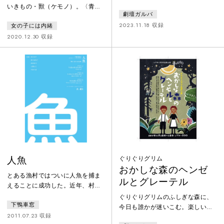
みつめるだけの日々を過ごしてい
いきもの・獸（ケモノ）。〈青い
劇壇ガルバ
る。他には何も起こらない。そん
山〉と〈白い山〉の間を走る、大
な中、遠くから聞こえるかすかな
2023.11.18 収録
女の子には内緒
きな谷の集落に住む山のひとびと
声。その声を聞いた者は砂の向こ
は、獸ととくに接することなく、
2020.12.30 収録
うに姿を消していく。たいていが
しかし存在は常に感じながら、
帰ってこない。帰ってきた者も、
日々共に生活してきた。あると
その間の記憶が消えている。残さ
き、獸ははじめて人を殺す。憤っ
れた者は恐れ慄く。自分たちもい
た集落の男たちは討伐に向かう
つか、あの声を聞くかもしれない
が、皆返り討ちに遭う。生き残っ
と。
た数少ない者たちは獸を恐れ、集
落を捨てて山を降りる中、猟師・
シラスは鋭い目で森を睨みつけな
がら 山を登り続
人魚
ぐりぐりグリム
おかしな森のヘンゼ
とある漁村ではついに人魚を捕ま
ルとグレーテル
えることに成功した。近年、村の
漁師が海に出るたびに行方不明に
ぐりぐりグリムのふしぎな森に、
下鴨車窓
なっておりそれが人魚の仕業だっ
今日も誰かが迷いこむ。楽しいこ
た。 捕まえられた人魚はある兄
2011.07.23 収録
とが待っている。驚くことが隠れ