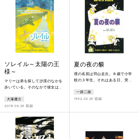
んやり歩く旅人。それぞれの星が
結ばれていく。道は続く。列車は
進む。ねえ、だけど、はなしたい
ことがあるよ。忘れる前に、いな
くなる前に、これ以上あなたから
遠くなる前に。
ソレイル～太陽の王
夏の夜の貘
様～
僕の名前は羽山走次。８歳で小学
校の３年生。それはある日、突
マリーは弟を探して沙漠のなかを
然、起こったんだ。お父さんもお
歩いている。そのなかで彼女は
一跡二跳
母さんも、いきなり子どもになっ
「飛行士」を探している自称「王
ちゃった。お兄ちゃんも幼稚園児
1992.03.29 収録
大塚庸介
子」と名乗る少年と出逢う。2人
みたいだし、おじいちゃんはまる
はそれぞれの尋ね人を探し出すべ
2018.05.29 収録
で赤ちゃん。どうしてこんな不思
く、共に沙漠の中の冒険に旅立
議なことが起こってしまったのだ
つ。『星の王子さま』の物語と、
ろう？ それはどうも、ぼくの精
その作者であり飛行士でもあった
神年齢だけが大人になった、とい
サンテグジュペリ自身の人生、そ
うことらしい。つまり僕から見れ
して戦場へ飛行してゆく者・それ