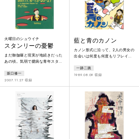
火曜日のシュウイチ
藍と青のカノン
スタンリーの憂鬱
カノン形式に沿って、2人の男女の
まだ御伽噺と現実が地続きだった
出会いは何度も何度もリフレイン
あの頃。気弱で臆病な青年スタン
し、男は幼児時代から大人へ向か
リーは、幼馴染の親友の窮地に立
一跡二跳
って生き、女は老女から少女へ向
坂口修一
ち上がる。走り出すスタンリー。
かって生きながらすれ違いを繰り
1989.08.09 収録
親友を助けるために。しかし、極
2007.11.27 収録
返す。2人はまるで現代の織り姫と
端な方向音痴である彼はあらぬ方
彦星のようだ。電話で繋がっては
向に迷い込んでしまう。そこは、
むなしくその糸は切れてしまう。
入れば二度と抜け出ることのでき
果たして2人は再び出会うことがで
ない迷いの森。森の出口が閉まる
きるのか。
までの猶予時間はキッカリ30分。
果たしてスタンリーは無事に森か
ら脱出して、親友のピンチに駆け
つけることができるのか！？