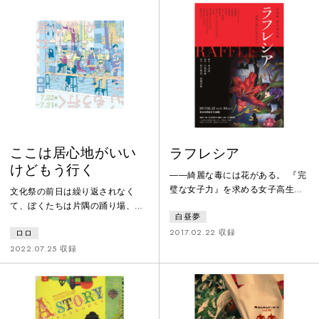
も一層の厚みを増した。三蔵、悟
空、悟浄、八戒、それぞれの持つ
重い過去が、妖怪たちが荒れ狂う
桃源郷を舞台に絡み合う。戦いに
明け暮れる日々。次々と現れる強
大な敵。いつ果てるとも知れぬ永
い旅路の果てに三蔵一行の見るも
のは？
ここは居心地がいい
ラフレシア
けどもう行く
――綺麗な毒には花がある。 『完
璧な女子力』を求める女子高生
文化祭の前日は繰り返されなく
は、森の奥に建つ巨大なメイド喫
て、ぼくたちは片隅の踊り場、変
白昼夢
茶でアルバイトを始める。勤務初
わり映えのない一日を見送って
日の夜、メイド長が突然死。騒め
2017.02.22 収録
ロロ
た。増えていく過去形と消えてい
くメイド達は「これは『御主人
く可能性の間で右往左往する姿は
2022.07.25 収録
様』の仕業だ」と噂する。店に
まるでダンスみたいだねって言っ
は、メイドを次々殺していく、怪
てくれたことを忘れるわけない。
人『御主人様』の呪いがかかって
ここは居心地がいいけど、文化祭
いた。 耽美！耽美！暴力的耽美！
はとっくに終わったしお腹も空い
演劇集団白昼夢が、虚構で性別を