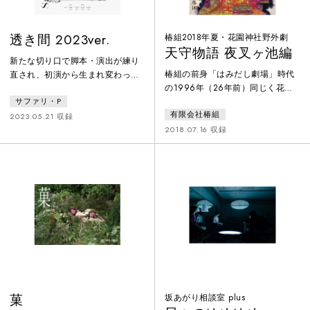
透き間 2023ver.
椿組2018年夏・花園神社野外劇
天守物語 夜叉ヶ池編
新たな切り口で脚本・演出が練り
椿組の前身「はみだし劇場」時代
直され、初演から生まれ変わった
の1996年（26年前）同じく花園
“リクリエーション版“！ アルバニ
神社で上演した野外劇を再構成
サファリ・P
アを代表する作家イスマイル・カ
有限会社椿組
し、泉鏡花物お得意の花組芝居の
ダレの小説『砕かれた四月』を下
2023.05.21 収録
加納幸和が演出したスペクタクル
2018.07.16 収録
敷きにしたサファリ・P固有のスタ
編。小劇場界の強者が集い魑魅魍
イルを駆使した身体、音、光、美
魎の怪奇世界を大胆に、花園神社
術、身振りのアンサンブル作品母
の土の舞台に華咲かせます！「天
に遊びを禁じられて育ったネリネ
守物語」と「夜叉ケ池」のいいと
は、透き間風の吹きすさぶ荒涼と
こ取り。そこに泉鏡花の少年時代
した心を隠して生きてきた。有名
も加味させ独特の世界を展開させ
な小説家の恋人の座を得た彼女
ます。脚本は今は亡き高取英の耽
は、とある“しきたり”に縛られた
美な世界が華開きます。松本紀保
山
主演！
菓
坂あがり相談室 plus