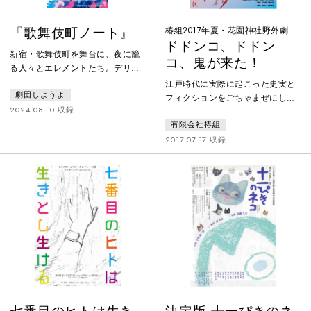
『歌舞伎町ノート』
椿組2017年夏・花園神社野外劇
ドドンコ、ドドン
新宿・歌舞伎町を舞台に、夜に籠
コ、鬼が来た！
る人々とエレメントたち。デリヘ
ル「新宿セミヘブン」のヒカリ、
江戸時代に実際に起こった史実と
劇団しようよ
ララ、新入り・似鳥さんを軸に、
フィクションをごちゃまぜにし
嘘とフェイクが交差する。誰かが
2024.08.10 収録
て、秋之桜子（西瓜糖）が念願の
願った“雨”が街を島国に変え、仮
有限会社椿組
花園神社の地に描く、歌あり踊り
初の住人たちは潮騒に耳を澄ます
あり喧嘩ありの時代劇ファンタジ
2017.07.17 収録
――プレイタイムが終わるまで
ー！！2017年の夏！！老若男女が
は。
楽しめる椿組発エンターテインメ
ント！！今世（いまよ）より二百
余年の歳月さかのぼる、むかしむ
か〜しの物語。鬼山さまと呼ばれ
る火の山の麓に「鬼の里」がござ
いました。が、ある日、江戸の町
から新しい風が吹き込んで来たか
らさ〜大