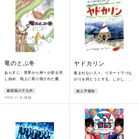
竜のとぶ冬
ヤドカリン
あらすじ：世界から神々が姿を消
集まれない人々。リモートでつな
し始め、地上に取り残された魔界
がりを持とうとする。しかし、や
の生き物たちは謎の伝説の森に棲
ることは、簡単なテーブルゲーム
劇団風の子九州
超人予備校
んでいました。人間の母と魔界の
で遊ぶだけなのだ。その中の梨田
王の間に生まれた少女シイラは木
という男は仕事はテレワークで一
1998.11.16 収録
の精ガワンと共に、この森を守っ
人暮らし。誰とも会えない生活を
て暮らしていましたが、最近森の
過ごしている。自分のことをヤド
様子が変わってきました。村では
カリだと思い込むようになった。
『輝きの泉』が赤く染まりまし
そうでもしないと自分が保てなく
た。それは、恐ろしい伝説の『竜
なったのだった。この世の中は海
のとぶ冬』がくる前兆です。さ
底で、息苦しいのはそのせいだと