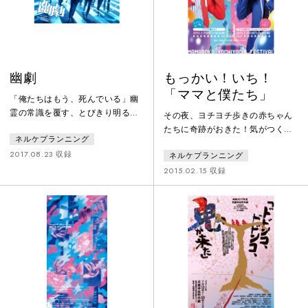
て、シイラは『竜のとぶ冬』をく
思っていた。妄想の中の彼は海の
いとめることが出来るのか……？
底でじっとしている。ただそれだ
け。いつも
幽劇
もっかい！いち！
「ママと僕たち」
「俺たちはもう、死んでいる」幽
霊の常識を覆す、とびきり明るく
その夜、ヨチヨチ歩きの赤ちゃん
てワルなゴーストギャングたちが
たちに奇跡がおきた！気がつく
ネルケプランニング
あの世とこの世の両方で大暴れす
と、ボクたちは、オトナの姿にな
る！そして、それぞれの「後悔」
2017.08.23 収録
ネルケプランニング
っていた!?大好きなママのピンチ
をテーマに、死を超えた繋がりを
を救おうと決意するベイビーた
2015.02.15 収録
描く誰も見たことのない痛快スタ
ち。果たして、ボクたちは、ママ
イリッシュ“ゴースト”ギャングエ
を助けることができるのか!?
ンターテイメント！