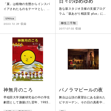
日々のゆめゆめ
「菓」は植物の生態からインスパ
急な坂スタジオ主催の支援プログ
イアされたものをテーマとし、坂
ラム「坂あがり相談室 plus」に選
田有妃子の父親の死に感じた想い
出され、20日間滞在して制作され
UNIca
も重ね合わせた。たとえば植物が
柳生二千翔
た演劇展示作品（インスタレーシ
成長していくときに出す「エチレ
2023.12.29 収録
ョン）。「街を記述すること」を
2017.07.02 収録
ン」というフェロモンは、秋の紅
指針に、作家がスタジオ周辺をリ
葉など葉が色づく現象を起こす。
サーチしつつ戯曲を執筆。本物の
それは目には見えない植物同士の
要素と作家の想像によるフィクシ
信号のようで、ささやいている言
ョンを交錯させ、架空の街を創出
葉のようにも感じ、そして植物同
した。模倣しようとして失敗した
士の猛烈な競争や駆け引きが起こ
街と現実の街。本物にフィクショ
っているようにも捉える。繰り返
ンのインクを落とすことで輪郭が
す生死をミクロの視点から切り取
曖昧になり、やがて“新しい街”が
り作品にし
神無月のころ
パノラマビールの夜
早稲田大学演劇研究会の中の学生
舞台は山頂の展望台にある寂れた
劇団として旗揚げた翌年、1985年
ビヤガーデン。その日の真夜中過
の作品。本拠地である大隈講堂裏
ぎに、ある星が壊れてなくなって