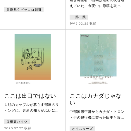
優モモの時空を超えた恋－。
えていた。今夜中に原稿を取って
兵庫県立ピッコロ劇団
こなければ、クビになるのは間違
一跡二跳
いない。彼が原稿を取りに向かう
のは３人の作家。その名も、宮澤
1995.02.25 収録
賢治、太宰治、中原中也。果たし
て作家たちの新作は無事に書き上
がるのか。そもそも福島は、なぜ
作家たちに会っているのか。抜き
さしならない長い一夜の夜明けが
近づいてくる。
ここは出口ではない
ここはカナダじゃな
い
１組のカップルが暮らす部屋のリ
ビングに、共通の知人がふいに現
中部国際空港からカナダ・トロン
れる。彼女が死んでいることを２
ト行の飛行機に乗った田中と板
屋根裏ハイツ
人はもう知っていて、けれどもそ
谷。トロント空港で二人を待って
れを迎え入れる。つかの間の再会
2020.07.27 収録
オイスターズ
いた日本人のツアーガイドと共