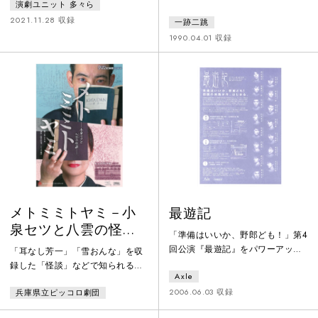
演劇ユニット 多々ら
の奥にある小さな教会へ、今日も
自分が彼女にふさわしい男だと思
少女は歩いて行く。時の止まった
2021.11.28 収録
一跡二跳
えない。ある日、永遠の時を手に
美しい薔薇に、水を届けてやる為
入れられるという「神になる本」
1990.04.01 収録
に。しかし日を追うにつれ、少女
を目にしたトキオは、輪廻転生を
の様子は変わっていった。肌の色
信じ、意を決してビルから飛び降
も、声も、身体の大きさも。きっ
りる。こうして生死を超えて、愛
ともう明日には、教会の扉に入れ
する人を追い続けるトキオの旅が
ない。
始まる。だが、それは「オイディ
プス」「ロミオとジュリエッ
ト」、はたまた「サザエさん」と
いった、すべて「あらかじめ用意
された物語」を
メトミミトヤミ－小
最遊記
泉セツと八雲の怪談
「準備はいいか、野郎ども！」第4
－
回公演『最遊記』をパワーアップ
「耳なし芳一」「雪おんな」を収
し再上演。沙悟浄役に第3回公演以
録した「怪談」などで知られる小
Axle
来の出演となる郷本直也を配し、
泉八雲と妻セツのゴーストリーな
キャスティングを一新。また、
2006.06.03 収録
兵庫県立ピッコロ劇団
世界を描く。
「清一色編」が新たに加わり内容