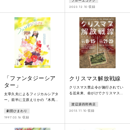
ブルーエゴナク
と現実はねじれながら、青年の記
た、壮大な舞台です。モモの持っ
憶を掘り起こしていく。そこには
2023.12.10 収録
ている不思議なやわらかさと、灰
「喪失」の手前で、宙ぶらりんの
色の男たちの不気味さ。時間に追
ままの日々があった。知っている
われていく大人たち。現実とファ
ような知らない人たちとの青春の
ンタジー……人形劇だからこそで
終わり。
きる表現がたくさんつまった、劇
団渾身の一作です。
「ファンタジーシア
クリスマス解放戦線
ター」
クリスマス禁止令が施行されてい
る近未来、命がけでクリスマスを
太宰久夫によるフィジカルシアタ
守ろうとしている人々がい
ー。前半に立原えりかの『木馬が
渡辺源四郎商店
た……。畑澤聖悟、工藤千夏の共
のった白い船』、後半に武井博の
作作品。風刺に満ちたブラックコ
2015.11.10 収録
劇団ひまわり
『はらぺこプンタ』を配し、絵本
メディ。あなたは何を信じ、何を
の世界を
1997.03.16 収録
守るのか。なべげんがお送りする
クリスマス・ドラマの決定版。