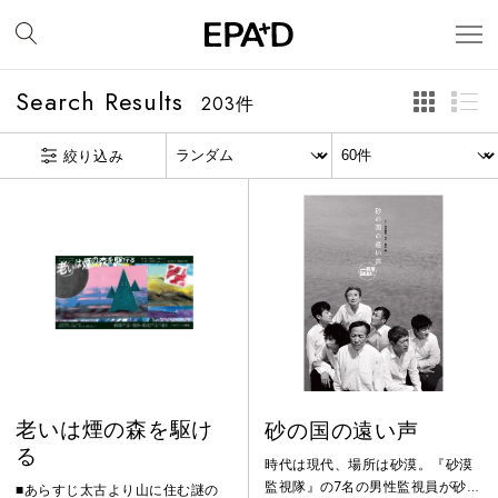
Search Results
203
件
絞り込み
老いは煙の森を駆け
砂の国の遠い声
る
時代は現代、場所は砂漠。『砂漠
監視隊』の7名の男性監視員が砂を
■あらすじ太古より山に住む謎の