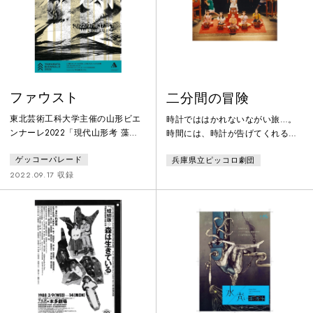
ば、精神年齢の低い人は学校の先
を見送る者たちの想いが、沙漠で
生だろうが子どもに見えるってわ
交錯する…。
け。でもどう
ファウスト
二分間の冒険
東北芸術工科大学主催の山形ビエ
時計でははかれないながい旅…。
ンナーレ2022「現代山形考 藻が
時間には、時計が告げてくれる時
湖伝説」参加作品。第一部は文翔
間と時計でははかれない時間があ
ゲッコーパレード
兵庫県立ピッコロ劇団
館議場ホールの前庭で山形の市街
る。たいくつな時間は長く、夢中
や文翔館の外観を背景に、庭内を
になれる時間は短い。これはのび
2022.09.17 収録
集団で移動しながらゲーテ『ファ
たり縮んだりするもうひとつの時
ウスト』の物語を上演。第二部は
間のなかの物語。兵庫県在住の児
「現代山形考 藻が湖伝説」の展示
童文学界の第一人者、岡田淳氏の
会場となった議場ホールの中で登
代表作を、兵庫県立ピッコロ劇団
場人物は自身の旅路を会場内で自
が舞台化。ある日、少年・悟はふ
由に動き回りながら表現し、観客
しぎな黒猫・ダレカに出会う。ダ
も自由に動き回り美術品や上演を
レカに誘われて森の中に入り込ん
鑑賞できる形式をとった。
だ悟を待ち受けていたものは…。