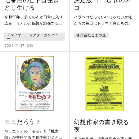
七番目のヒトは生き
決定版 十一ぴきのネ
とし生ける
コ
令和20年、多くのAIが日常に入り
ハラペコだっていいじゃないか俺
込み、リアルと仮想が混在する
たちの毎日はドラマ！俺たちの啼
中、善き人を心がける主人公の女
き声はミュージック！
ミズノオト・シアターカンパニ
株式会社こまつ座
は、過去、男に受けた被害の苦し
ー
みから、ジキルとハイドのごとく
2022.11.27 収録
ネット上の仮想世界で悪い男を探
し出し、リアルで罰を与えてい
た。ある日出会った男に恋をする
が、男は仮想世界でのみ生きてい
る事実を知り、女はいかに自分も
仮想でのみ生きられるのか試行錯
誤する。技術が進歩した先におい
ても変わらぬ人の葛藤を描く、歌
と朗読と生
モモだろう？
幻想作家の書き殴る
夜
Ｍ．エンデの『モモ』と『桃太
郎』が交錯する老劇作家ジジと女
若き編集者・福島は運命の夜を迎