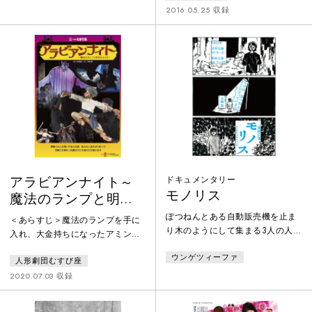
と乾杯。なぜか、家に帰れなくな
に、日本人のタクシー運転手の車
2016.05.25 収録
ったという見ず知らずの他人も後
でカナダ観光を始める。しかし目
から合流して過ごしていると、生
にするものは見覚えのある濁った
きるものと死んだものの境目が溶
海に日本語の看板。日本舞踊のラ
け合って、いつの間にか夜が明け
ジオを聞いて、えびせんべいの里
る。
からお土産を渡され、金色の魚の
乗ったお城にたどり着く。カナダ
にはあるはずのない、名古屋のよ
うなものを見ながらカナダ観光を
続ける二人。
アラビアンナイト～
ドキュメンタリー
モノリス
魔法のランプと明日
のヒカリ～
ぽつねんとある自動販売機を止ま
＜あらすじ＞魔法のランプを手に
り木のようにして集まる3人の人物
入れ、大金持ちになったアミン。
の雑談から始まり、缶ジュースの
しかし、アミンは魔法のランプも
ウンゲツィーファ
風味が浸透するように境目なく
人形劇団むすび座
家も財宝も、そして最愛の母親も
様々な記憶や風景が現れては消
何もかも奪われてしまいます。
2020.07.03 収録
え、過去や未来、人物がいるのか
「一番大切なもの なくしてしま
いないのかさえ揺蕩っていく。そ
った…」残ったものは、自分自身