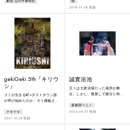
劇団 山の手事情社
階
に工事現場用の足場と鉄パイプで
しまうのだという。それを見に集
作ったテント劇場での上演であっ
まってきた天文学研究会のメンバ
2018.01.28 収録
た。いわゆる80年代の小劇場演劇
ーとたまたま通りかかった旅人、
ブームの中、俳優のパワーみなぎ
ビヤガーデンの女店主が寒空 にビ
る身体と言葉で劇団の作風を確立
ールを飲みながら語り合う。各々
した作品。時代の表層の明るさや
の記憶の中にある各々の「壊れた
疾走感を写しながらもその陰で失
町」が交差する。それは混じり合
われていくもののさみしさまで見
うことなくそのまま各々の方向へ
据えた劇団初期の名作である。
消えていく。「何ひとつ共有でき
ないもの同士も、一瞬だけ、一点
で交差す
gekiGeki 5th『キリウ
誠實浴池
シ』
元々は大衆浴場だった場所が舞
台。しかし、廃業して随分と時間
ゴミが生きる町=ダストタウン誰
が経って、随分とひび割れていた
が呼び始めたのか、そう揶揄され
庭劇団ペニノ
り、水草が生えたりしている奇妙
る荒んだ街で人々は絶望の中にあ
な空間。そこでは女たちが働いて
2024.04.27 収録
ゲキゲキ
った。頻発する戦争と長引く不作
いる。あたりが暗くなってくる
の影響で深刻な経済危機の中、悪
2021.10.23 収録
と、やがて、男が女たちのもとを
政は第３身分の市民たちに重くの
訪れる…。どこまでが本当で、ど
しかかり、誰もが明日を生きる気