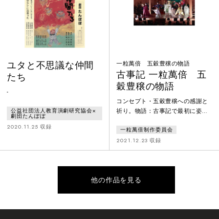
ションマットを敷いた子どもたち
のための特別席を用意して、子ど
もたちが、這い回ったり、寝転ん
だり、ワイワイ
ユタと不思議な仲間
一粒萬倍 五穀豊穣の物語
古事記 一粒萬倍 五
たち
穀豊穣の物語
-
コンセプト・五穀豊穣への感謝と
祈り。物語：古事記で最初に姿を
公益社団法人教育演劇研究協会×
劇団たんぽぽ
現した独神・アメノミナカヌシ
2020.11.25 収録
一粒萬倍制作委員会
が、混沌とした現代に再び姿を現
し、八百万の神の世界の扉を開
2021.12.23 収録
き、いにしえの物語を蘇らせる。
物語は、伊邪那岐、伊邪那美の国
生み、黄泉の国、三貴神の誕生、
スサノオの高天原での大暴れと岩
他の作品を見る
戸開き、五穀の種の誕生へと続い
ていく。食の神・大宜津比売の御
心が宿った五穀の種は人間社会に
五穀豊穣の恵みをもたらすのだっ