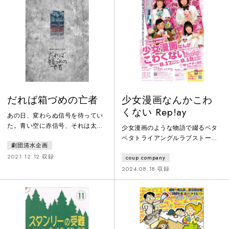
の中自動販売機だけは形を変え
と不思議な腕輪だけ…。アミンは
ず、その場に存在し続ける。監視
再び立ち上がり、母ナシームを救
者なのか、なにかを促すモノリス
い出すことができるでしょう
なのか。感覚的なようで、人物た
か！？
ちの感情は一連のストーリーとし
て確かに繋がってるニュースタン
ダード会話劇。
だれば箱づめの亡者
少女漫画なんかこわ
くない Rep!ay
あの日、変わらぬ信号を待ってい
た。青い空に赤信号、それは太陽
少女漫画のような物語で綴るベタ
だったかも知れない。押されない
ベタトライアングルラブストーリ
劇団清水企画
ボタンのせい、でも私たちはそれ
ー！！貴方は目撃してしまうかも
に気づかない。そこから時間はた
2021.12.12 収録
coup company
しれない・・出会い頭に女の子と
ったのか、それとも刹那。ばらば
男の子がぶつかる、あの瞬間
2024.08.18 収録
らの断片を、とんとんと揃えた
を・・少女漫画のあの問題に今回
ら。だれだろう。向こうにいるの
こそケリをつけることが出来るの
は。だれだったろう。向こうにい
か！？クゥカン的ニヤニヤむずキ
たのは。
ュンエンターテインメント！！