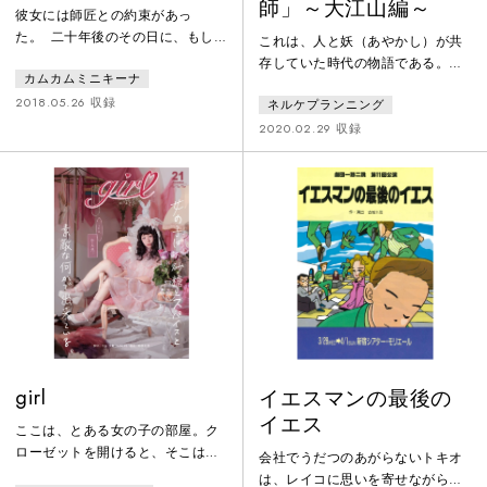
師」～大江山編～
彼女には師匠との約束があっ
た。 二十年後のその日に、もし
これは、人と妖（あやかし）が共
空が晴れていればまた会おうと師
存していた時代の物語である。人
カムカムミニキーナ
匠は言い残した。 彼女は二十年
間と妖の間には、千年もの永きに
後のその日の天気を事前に知りた
2018.05.26 収録
ネルケプランニング
渡る怨念が存在していた。この世
かった。 気象予報士達は必死
の平和を守るために、己の能力を
2020.02.29 収録
で“姫”の思いに答えようとしてい
駆使し、命を懸けて戦う者。天文
た…彼女の周りをひらひらと舞う
を読み解き、陰陽二つの世界を自
一羽の蝶。 その些細な蝶の羽の
在に行き来する異能者を世の人々
動きが、周り巡って気候を変え
は敬意をこめて「陰陽師」と呼
た。 真冬の大地に春がやってき
ぶ。源家の陰陽師でもある源頼光
た。 「蝶のように、マイベイビ
は、妖を根絶やしにするため、作
ー」
り出したという武器・鬼切と妖刀
姫を伴い、酒呑童子と茨木童子が
いる大江山退
girl
イエスマンの最後の
イエス
ここは、とある女の子の部屋。ク
ローゼットを開けると、そこはま
会社でうだつのあがらないトキオ
るでおとぎ話のような森の中。森
は、レイコに思いを寄せながら、