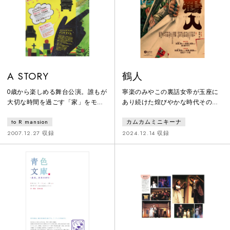
たし、もう行く。
破壊する。
A STORY
鶴人
0歳から楽しめる舞台公演。誰もが
寧楽のみやこの裏話女帝が玉座に
大切な時間を過ごす「家」をモチ
あり続けた煌びやかな時代その秘
ーフに、人と家具が描く絵本のよ
密こそ千年長寿の鶴の血にある鶴
to R mansion
カムカムミニキーナ
うな不思議な世界を、パントマイ
と男に翻弄されて 女らの一念岩
ム、ダンス、アコーディオンの生
をも通す行き着く先は大仏開眼
2007.12.27 収録
2024.12.14 収録
演奏で描き出します。
明日を見据えて昨日を知る今日は
何処に これぞ鶴人千里眼