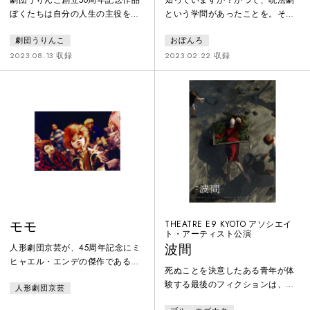
知っていますか？かつて、呪法劇
ぼくたちは自分の人生の主役をし
という学問があったことを。それ
ながら、周りの人の人生の脇役を
が、あまりに強大な力を持つがゆ
劇団うりんこ
おぼんろ
してるんだそんなお客様に、ぼく
え、歴史の闇に隠されたことを。
は、ふしぎなお話をたくさん聞か
呪法劇とは芝居をやると言う儀式
2023.08.13 収録
2023.02.22 収録
せてるんだ。すると、鍵を閉め忘
によって、霊的なるものを地上に
れた図書室から、お話の登場人物
降臨させ超常的な力を借りること
たちが飛び出し大騒ぎに…20人以
です。おぼんろは1600年代に残さ
上の劇団員が、所狭しとうりんこ
れた伝説的な文献を日本で初めて
劇場を駆け巡る！にぎやかで、ち
翻訳し、当時の儀式を再現しまし
ょっぴりきみょうなファンタジ
た。『ゲマニョ幽霊』はロシア・
ー。
ポーランド戦争が行われた頃、ラ
マエが描いた物語とされていま
す。誰が
モモ
THEATRE E9 KYOTO アソシエイ
ト・アーティスト公演
波間
人形劇団京芸が、45周年記念にミ
ヒャエル・エンデの傑作である
死ぬことを決意したある青年が体
『モモ』を人形劇化。美術は劇団
験する最後のフィクションは、死
人形劇団京芸
創立メンバーの谷ひろしが手掛
ぬ日の朝に見た夢。フィクション
け、当時の演技部総出演で行っ