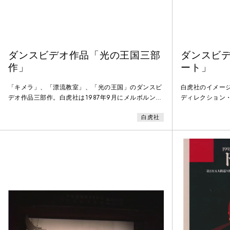
ダンスビデオ作品「光の王国三部
ダンスビ
作」
ート」
「キメラ」、「漂流教室」、「光の王国」のダンスビ
白虎社のイメー
デオ作品三部作。白虎社は1987年9月にメルボルンの
ディレクション
フェスティバルに参加、公演終了後にアボリジニーの
（きゅうせいげ
白虎社
聖地と言われる赤い砂漠等で撮影した。1987年東京
ー」、「アリス
国際ビデオビエンナーレにてグランプリ・ファンドを
1986年の台湾
受賞。