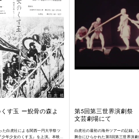
くす玉 ー鯢骨の森よ
第5回第三世界演劇祭
文芸劇場にて
まった白虎社による関西一円大学祭ツ
白虎社の最初の海外ツアーの記録。
に『少年少女のくす玉』を上演。本映像
舞台にひらかれた第5回第三世界演劇