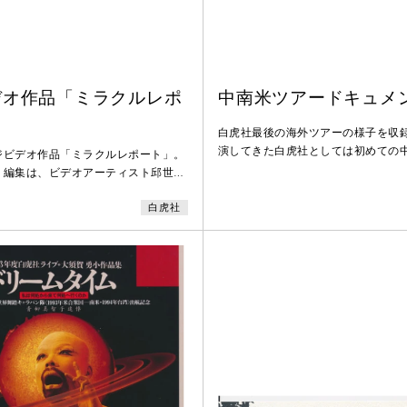
デオ作品「ミラクルレポ
中南米ツアードキュメ
白虎社最後の海外ツアーの様子を収
演してきた白虎社としては初めての
ジビデオ作品「ミラクルレポート」。
コとブラジルで『ひばりと寝ジャカ
・編集は、ビデオアーティスト邱世原
像はツアーの日常が中心で、小道具
ん）。「グルメ狂時代」、「ギガ
見ることができる。メキシコのヒリ
白虎社
」、「チャイナタウン」の4部作で、
レアリスムの楽園「ラス・ポサス」
ツアーの際に撮影された。
の京都の稽古場での様子も収める。
年、1994年に白虎社は解散した。