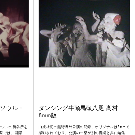
 ソウル・
ダンシング牛頭馬頭八咫 高村
8mm版
ソウルの街各所を
白虎社初の熊野野外公演の記録。オリジナルは8mmで
祭では、国際青
撮影されており、公演の一部が別の音楽と共に編集さ