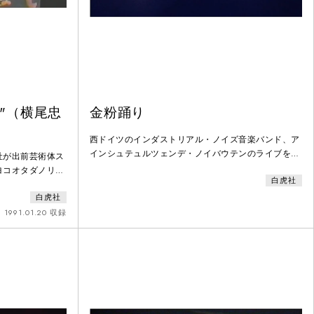
"（横尾忠
金粉踊り
西ドイツのインダストリアル・ノイズ音楽バンド、ア
インシュテュルツェンデ・ノイバウテンのライブを描
社が出前芸術体ス
いた映画『半分人間』（1986年公開、石井聰亙監
ヨコオタダノリに
白虎社
督）のために撮影された映像。大須賀の手元に保管さ
虎社の面々が人だ
れていたのは16mmポジで、本編では使われていな
白虎社
れなかった50名
い。撮影は渋谷の雑居ビルから始まり、この映像の舞
「逢魔が時」は作
1991.01.20 収録
台となった荒川のそばの屠殺場の匂いのする場所で夜
芸術体の定番演目
を徹して行われた。舞踏手は金粉を塗っているが、普
動きも多い。横尾
段白塗りでする動
方面来訪時にはき