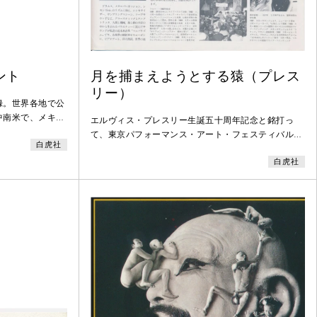
ント
月を捕まえようとする猿（プレス
リー）
録。世界各地で公
中南米で、メキシ
エルヴィス・プレスリー生誕五十周年記念と銘打っ
』を上演した。映
て、東京パフォーマンス・アート・フェスティバルに
白虎社
を作る様子なども
白虎社が出演した。タイトルの「月を捕まえようとす
トラにあるシュル
白虎社
る猿」の「猿」に「プレスリー」とルビがふってあ
の訪問や、帰国後
る。大須賀勇の言葉によると「あの伝説のプレスリー
このツアーの翌
を肴に美術と音楽と踊りが三つ巴でスパーキングセッ
ションするダンシングオペラ」。音楽は白虎社の海外
ツアーにも同行する超絶音楽マルパ、衣裳を含めた舞
台美術は藤井吾郎が彩