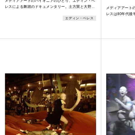
メディアアートのパイオニアのひとり、エディン・ベ
レスによる舞踏のドキュメンタリー。土方巽と大野一
メディアアート
雄を押さえつつ、大駱駝艦と麿赤兒、白虎社と大須賀
レスは80年代
エディン・ベレス
勇のパフォーマンス映像とインタビューを中心に舞踏
キュメンタリー
を紐解く。案内役は細江英公や三宅一生の本に解説を
しつつ、大駱駝
寄せるなど世界的に活躍する編集者・デザイナーのマ
「Dance of 
ーク・ホルボーン。他に元藤燁子へのインタビュー、
像はベレスが19
芦川羊子の稽古風景なども収録。白虎社からは、蛭田
フォーマンスを
早苗の玉じゃり姫
都北山の最奥の