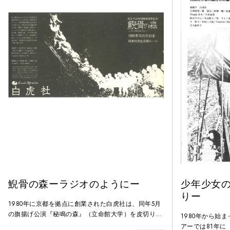
鯢骨の森ーラジオのようにー
少年少女の
りー
1980年に京都を拠点に創業された白虎社は、同年5月
の旗揚げ公演『秘鳴の森』（立命館大学）を皮切りに
1980年から始
81年にかけて関西圏の大学の学園祭を巡演した。本映
アーでは81年