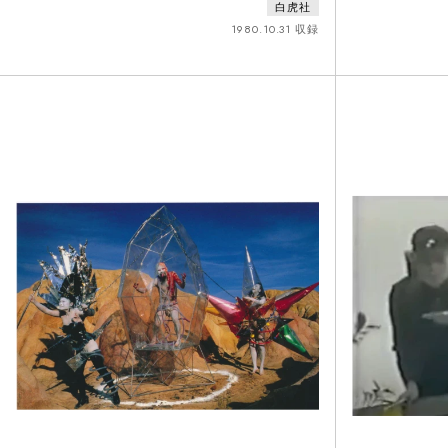
白虎社
像は80年10月、同志社大学での『鯢骨の森』を収め
には、京都市立
る。上半身裸で輿を運ぶ役を担っているのは、学園祭
1980.10.31 収録
の前半部分が収
実行委員会や学園祭スタッフの学生達。枕を頭につけ
演された『鯢骨
て背中を向けて踊る男性群舞「背中の踊り」や女性の
の数が増えてい
群舞「箒の踊り」など、後の複数の作品に取り入れら
るのは、学生達
れる要素
として時計にく
どの寒さの