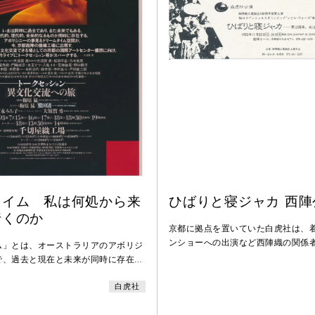
タイム 私は何処から来
ひばりと寝ジャカ 西陣
行くのか
京都に拠点を置いていた白虎社は、
ンショーへの出演など西陣織の関係
ム」とは、オーストラリアのアボリジ
レーションを行った。本公演は白虎
で、過去と現在と未来が同時に存在す
りと寝ジャカー男は寝床、女はおし
流れ。この公演では、"私は何処から
映像では冒頭の剃髪シーンは収録さ
白虎社
のか"という視点の元に＜宇宙と大
陣織工業組合100周年協賛公演・'8
、生と死＞の間など、様々な境界線上
オリンピック"シビル・ウォーズ”参