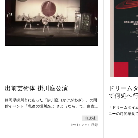
出前芸術体 掛川座公演
ドリーム
て何処へ
静岡県掛川市にあった「掛川座（かけがわざ）」の閉
館イベント「私達の掛川座よ さようなら」で、白虎
「ドリームタイ
社の出前芸術体が上演した「ニュー逢魔が時ー掛川座
ニーの時間感覚
白虎社
封印によせてー」の記録。掛川座は明治42年に建てら
る神話的時間の
れた回り舞台も備えた本格的な芝居小屋で、戦後には
1991.02.27 収録
来て何処へ行く
映画も上映した。村松友視の講演や『掛川座: ぼくの
地、人間と人形
シネマパラダイス』の著書もある土屋智宏の詩の朗読