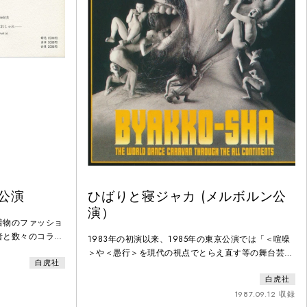
公演
ひばりと寝ジャカ (メルボルン公
演）
着物のファッショ
者と数々のコラボ
1983年の初演以来、1985年の東京公演では「＜喧噪
社の代表作『ひば
＞や＜愚行＞を現代の視点でとらえ直す等の舞台芸術
白虎社
ゃれー』の初演。
活性化への貢献」によって第17回舞踊批評家協会賞を
れていない。「西
白虎社
受賞し、欧州ツアーでも熱狂的に迎えられた白虎社の
4ロスアンジェルス
代表作「ひばりと寝ジャカ」のオーストラリア初演。
1987.09.12 収録
加記念」と銘打っ