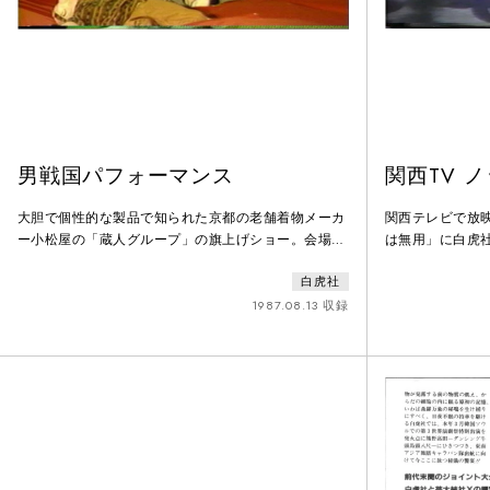
男戦国パフォーマンス
関西TV 
大胆で個性的な製品で知られた京都の老舗着物メーカ
関西テレビで放
ー小松屋の「蔵人グループ」の旗上げショー。会場は
は無用」に白虎
京都国際会館のエントランス野外で、当日は雷雨に見
岡龍太郎が司会
白虎社
舞われたが無事に開催された。着物地を素材とした
の収録で上岡に
「16世紀吠える男どもの衣装」を白虎社の男性舞踏手
呼ばれるように
1987.08.13 収録
がまとって踊る。白虎社のニュースレターに掲載され
デオなど活動の
た「蔵人」の広告には、「蔵人とは〇〇に逆らって造
インパクトから
った 本当はプライベートブランドです」とある。
出が多く、舞踏
た。