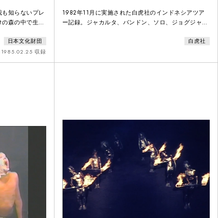
我も知らないプレ
1982年11月に実施された白虎社のインドネシアツア
けの森の中で生息
ー記録。ジャカルタ、バンドン、ソロ、ジョグジャカ
チラシより）京都
ルタ、バリ島で「秘鳴の森」を上演した。ガムランや
日本文化財団
白虎社
初顔見世公演。
レゴンダンスなど地元のアーティストとのコラボレー
演、その後世界各
ションも行い、音楽は松尾泰伸が巡行先の音楽家と共
1985.02.25 収録
荒々しいエネルギ
同作業した。このドキュメントでは公演準備や公演映
像の他、バリ舞踊を踊る少女達など現地の人々の様子
も収録、加えて大須賀勇の解説も挿入されており、白
虎社の求めて