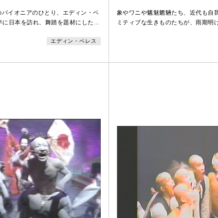
のパイオニアのひとり、エディン・ベ
象やワニや魑魅魍魎たち、近代も自
後半に日本を訪れ、舞踏を題材にしたド
ミティブな生きものたちが、雨期明
映像を制作。土方巽や大野一雄を紹介
し遊戯するさまを生々と再現する（
エディン・ベレス
艦や白虎社の映像をふんだんに使った
を拠点に活動していた白虎社の東京
Darkness」は1989年に公開された。本映
「ひばりと寝ジャカ」は1983年初
86年に来日した際に白虎社の野外パ
地で再演を続け、白虎社結成当初の
撮影した未編集映像である。撮影は京
ーを結集する代表作となった。
山中や川べりなど何カ所かで