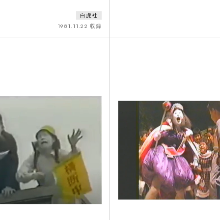
芸術大学でのリハーサルの一部と本番
年演劇センター（KSEC）が上演し
白虎社
められている。80年に同志社大学で上
な注目を浴びた。『海峡』は、白虎
の森』と重なる部分も多いが、踊り手
（朴炳陽）の「韓国演劇上演会」に
1981.11.22 収録
る。上半身裸で輿を運ぶ役を担ってい
軍人の父と娘についての芝居、パン
。「人間時計」と称し白虎社により針
朴保とリセによるロック音楽とで構
くりつけられた者もいた。雪が降るほ
映像では舞台の他にも車窓からの風
白虎社を絶賛し