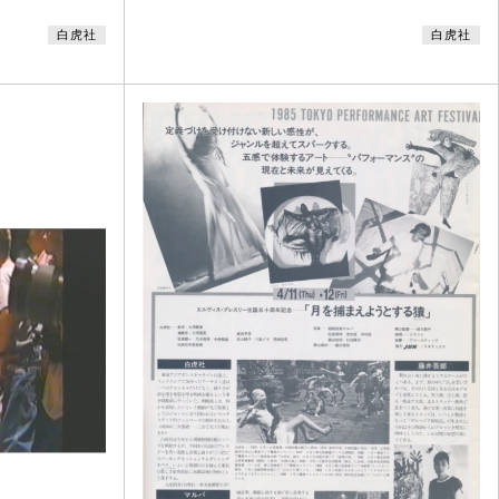
た『海峡』が大き
れている。大須賀勇が凧にのって運ばれてくるシーン
白虎社
白虎社
社の舞踏、李三郎
や、声は聞こえないものの蛭田早苗と会山軽子の「じ
よる在日韓国傷痍
ゃがたらお春－怒り鶏・泣き鶏」が収録されている。
ソリを組み入れた
白虎社は1980年から熊野において夏期舞踏体験＋芸
成されていた。本
能文化セミナー体験合宿を毎年のように開催し、恒例
景や、一瞬だが、
となった合宿生の成果発表はこの公演と同じタイトル
で行われてい