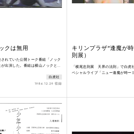
ノックは無用
キリンプラザ"逢魔が時
則展）
映されていた公開トーク番組「ノック
社が出演した。番組は横山ノックと上
「横尾忠則展 天界の法則」で白虎
を務め、毎週土曜日に放送された。こ
ペシャルライブ「ニュー逢魔が時ー
白虎社
気に入られ、白虎社は他のTV番組にも
ふれるー」を上演。道頓堀橋から白
なり、テレビ、映画、ミュージックビ
1984.12.29 収録
かりを引き連れて練り歩き、会場に入
場をひろげた。80年代、白虎社はその
余りは別階のモニターで観劇した。
舞踏グループとしてはメディアへの露
品として独立はしていないが、出前
公演を見ない層にも知られた存在だっ
で、他の作品に取り入れられている
忠則は白虎社との交流が深く、関西
まって白虎社の