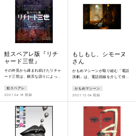
そ泥のペーペルと衝突する。行き
の問題作を、2023年、青井陽治氏
場の無い人間達がふきだまるそん
の翻訳でついに舞台化しました。
な宿に、巡礼のルカが来る。彼の
啓示めいた一言ひとことが、やが
て波紋のように宿の住人の心に広
がっていく。
鮭スペアレ版『リチ
もしもし、シモーヌ
ャード三世』
さん
その外見から疎まれ続けたリチャ
かもめマシーンが取り組む「電話
ード三世は、饒舌な語りによって
演劇」は、電話回線を介して俳優
周囲を惹きつけ権力を手にするも
と観客の1対1で「上演」する演劇
鮭スペアレ
かもめマシーン
のの、王座に上り詰めた途端その
作品。サミュエル・ベケット原作
言葉は力を失う。本作ではリチャ
の「もしもし、わたしじゃない
2021.04.18 収録
2021.12.04 収録
ードを、形を持たず移り変わって
し」に続く第2弾として上演された
いくものとして描き、どんな時代
のは、1930-40年代という激動の
にも現れる言葉巧みな為政者の姿
時代を生きた思想家シモーヌ・ヴ
を浮かび上がらせる。「台詞を語
ェイユのテキストによる「もしも
る俳優の身体」は、「何者にもな
し、シモーヌさん」。観客は、ビ
りきらない」能という演劇の形式
ル屋上に出現する特設の「電話ボ