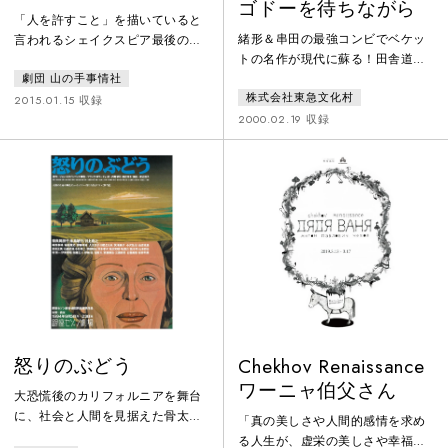
ゴドーを待ちながら
「人を許すこと」を描いていると
緒形＆串田の最強コンビでベケッ
言われるシェイクスピア最後の作
トの名作が現代に蘇る！田舎道。
品。しかし本作で『テンペスト』
一本の木。夕暮れ。ウラジーミル
劇団 山の手事情社
とは、主人公プロスペローが自分
株式会社東急文化村
とエストラゴンの2人がゴドーを待
は「許されない」存在であること
2015.01.15 収録
っている。ゴドーが何者かはわか
2000.02.19 収録
に気づく過程であり、四大悲劇の
らない・・・・。
ドラマの諸要素が静かにちりばめ
られていると解釈。嵐（テンペス
ト）はプロスペローの心のうちに
吹き荒れる。2015年初演、2018年
にルーマニアのクライオヴァ・シ
ェイクスピア・フェスティバルに
初参加した記念的作品。
怒りのぶどう
Chekhov Renaissance
ワーニャ伯父さん
大恐慌後のカリフォルニアを舞台
に、社会と人間を見据えた骨太の
「真の美しさや人間的感情を求め
ドラマ。スタインベックの原作
る人生が、虚栄の美しさや幸福を