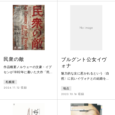
え、自由にしなやかに真の自分を
織りなすユーモラスなファンタジ
探求し続けるオーランド。16世紀
ードラマ。串田和美はこれまで同
から時代を超えて駆け抜けるオー
作の演出を1979年、94年、2005
ランドを通じて、人生の詩的真実
年と三度手がけてきたが、今回は
を現代に問いかける。
出自の全く異なる8 人の俳優だけ
で、独特の発想で偉大なる原作の
中に入り込み、解体し、見知ら
ぬ、或いは極く身近な人類が共有
する
民衆の敵
ブルグント公女イヴ
ォナ
作品概要ノルウェーの文豪・イプ
センが1882年に書いた大作「民衆
魅力的な女に惹かれるという〈自
の敵」。圧倒的多数の民意が一つ
然〉に抗いイヴォナとの結婚を切
札幌座
の正義を圧し潰す。世論に抗い、
望するフィリップ。この奇妙にね
多数派を否定し、科学的事実に基
2024.11.12 収録
地点
じれたゴンブローヴィチ流愛の物
づき、独り闘う医師の姿を滑稽な
語の主人公を演じるのは、オーデ
2023.10.16 収録
までに誇張して描いたこの作品
ィションを経て出演を決めた共に
を、斎藤歩の新演出と音楽、イデ
二十歳の若いふたり。リズムとエ
ビアン・クルーの井手茂太を振付
ネルギー溢れる地点の新しいレパ
に迎え、ジョブキタ北八劇場で上
ートリーとなった。真空パックさ