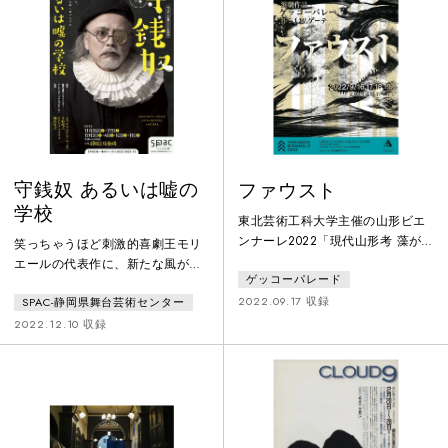
は、NTl『リーマン・トリロージ
ー』のベン・パワー。翻訳監修は
シェイクスピア３７戯曲の完訳を
成し遂げた松岡和子。老夫婦とな
ったロミオとジュリエットを演じ
るのは、土居裕子と大森博史。荒
井遼の演
守銭奴 あるいは嘘の
ファウスト
学校
東北芸術工科大学主催の山形ビエ
ンナーレ2022「現代山形考 藻が
笑っちゃうほど刺激的喜劇王モリ
湖伝説」参加作品。第一部は文翔
エールの代表作に、新たな風が吹
ゲッコーパレード
館議場ホールの前庭で山形の市街
き込まれる！ドケチな主人公アル
や文翔館の外観を背景に、庭内を
2022.09.17 収録
SPAC-静岡県舞台芸術センター
パゴンが再婚相手に選んだのは、
集団で移動しながらゲーテ『ファ
貧しい家の娘…しかも息子の恋
2022.12.10 収録
ウスト』の物語を上演。第二部は
人？！結婚をあきらめさせようと
「現代山形考 藻が湖伝説」の展示
する息子たちに、助っ人も加わり
会場となった議場ホールの中で登
だまし合いが始まった。が、その
場人物は自身の旅路を会場内で自
時アルパゴンの金が盗まれてしま
由に動き回りながら表現し、観客
う！ 怒り狂ったアルパゴン、犯人
も自由に動き回り美術品や上演を
探しの先に待ち受けるのは───フ