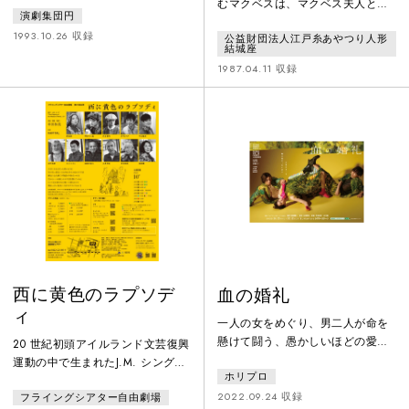
特別賞受賞記念公演
むマクベスは、マクベス夫人と共
演劇集団円
いる三人の姉妹。恋愛、裏切り、
「マクベス」
にあらゆる裏切りや陰謀を企て国
決闘における殺人、家庭の崩
1993.10.26 収録
公益財団法人江戸糸あやつり人形
王ダンカンを暗殺し、王位に就く
結城座
壊……そして三人姉妹の胸に去来
も、その猜疑心と暴政により自ら
1987.04.11 収録
するものとは。
の身の破滅を招くのだった。結城
座では1982年の初演以来幾度も再
演され、代表的なレパートリーの
一つとなった作品。1986年のベオ
グラード国際演劇祭では特別賞を
受賞 するなど、「結城座のみが演
じ得るマクベス」として、海外で
も高い評価を受けた。
西に黄色のラプソデ
血の婚礼
ィ
一人の女をめぐり、男二人が命を
懸けて闘う、愚かしいほどの愛と
20 世紀初頭アイルランド文芸復興
衝動今の時代に圧倒的に足りな
運動の中で生まれたJ.M. シングの
ホリプロ
い、“生身の人間の熱量”を舞台上
喜劇はユーモアと皮肉を織り交ぜ
から浴びることができる、情熱的
2022.09.24 収録
フライングシアター自由劇場
ながら、アイルランド西部の小さ