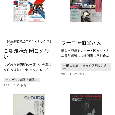
クリスマスキャロル』と評され、
世界中で上演されてきた傑作芝居
です。
日韓演劇交流会2024〜ミックスジ
ワーニャ伯父さん
ャム〜
ご馳走様が聞こえな
壁なき演劇センターと国立ベトナ
ム青年劇場による国際共同制作ベ
い
トナム現代演劇を代表する国立劇
にぎわう居酒屋の一席で、先輩は
一般社団法人 壁なき演劇センタ
場の俳優と日本の俳優が融合し、
ー
今日も後輩にご馳走をする。「俺
舞台上で日本語とベトナム語が飛
2018.11.29 収録
も先輩にご馳走様してもらったか
び交う現代感覚に彩られた情熱的
ゲキゲキ/劇団『劇団』
ら」それは至る所で行われてきた
でダイナミックでスピーディな
教えと学び 美しき風習のバトン
2024.11.30 収録
『新たなチェーホフ劇』ワーニャ
リレー。しかしそんな場に、不祥
とソーニャは長年セレブリャコー
事の責任で会社を追われた、『か
フの活動を支えてきた。そこへ彼
つての先輩』が現れる。おごる義
が後妻エレーナを連れてやって来
務、おごられる責任。人間関係や
る。そこでワーニャは今までの自
仕事の在り方、令和時代の飲み会
分の彼への献身が無意味だったこ