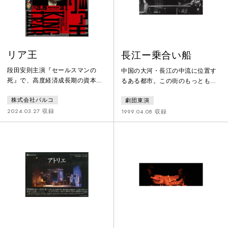
リア王
長江ー乗合い船
段田安則主演『セールスマンの
中国の大河・長江の中流に位置す
死』で、高度経済成長期の資本主
るある都市。この街のもっとも平
義の歪みを重ね合わせた斬新な演
均的な２ＬＤＫの団地に、縁もゆ
株式会社パルコ
劇団東演
出により、日本の演劇ファンを唸
かりもない若い夫婦と、定年退職
らせたショーン・ホームズ。その
した元小学校の女教師が同居して
2024.03.27 収録
1999.04.08 収録
『セールスマンの死』で、第30回
いる。長江に臨むこの団地は誰が
読売演劇大賞 最優秀男優賞、令和
名付けたか「団結団地」。ベラン
4年度（第73回）芸術選奨文部科
ダからの眺めは一級品なのだが、
学大臣賞に輝いた日本演劇界の至
背に腹は代えられずいやいや同居
宝・段田安則。ショーン・ホーム
しているそれぞれにとって、眺め
ズと段田安則が、再びタッグを組
どころではない。何と言っても年
んでの次なる挑戦は、シェイクス
の差は如何ともしがたく、生活の
ピア4大悲劇のひとつ『リア王』
リズム、習慣、価値観の違いは日
です。
常的な争い