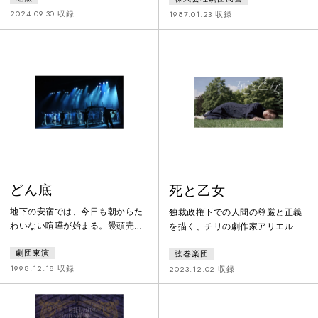
演。全国42都市、98回公演。
み』。モスクワをこき下ろす主人
2024.09.30 収録
1987.01.23 収録
公チャーツキイの長広舌と人々が
入り乱れる舞踏会シーンが魅力。
固有名が意図的に排され、だれが
だれなのかわからない人混みの中
で、次第にスケープゴートが特定
され噂話が蔓延していく。喜劇的
な軽さに満ちたダンスフロアは音
楽と光に満ち、愚かしくも見続け
てしまう大作。
どん底
死と乙女
地下の安宿では、今日も朝からた
独裁政権下での人間の尊厳と正義
わいない喧嘩が始まる。饅頭売り
を描く、チリの劇作家アリエル・
のクワシニャー、病身の妻・アン
ドーフマンの名作。1990年に発表
劇団東演
弦巻楽団
ナを顧みない錠前屋のクレーシ
されて以来、そのセンセーショナ
チ、男爵と呼ばれる男はナースチ
ルな展開が世界中に衝撃を与え、
1998.12.18 収録
2023.12.02 収録
ャーに茶々を入れる。宿の主人コ
今もなお繰り返し上演されていま
ストイリョフが女房のワシリーサ
す。演出家・弦巻啓太が若い頃か
の行方を訪ねに降りてくれば、こ
ら取り組みたいと熱望していたこ