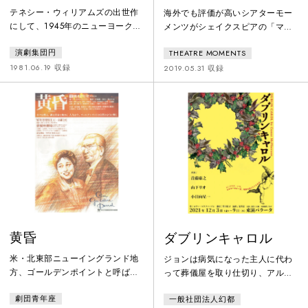
テネシー・ウィリアムズの出世作
海外でも評価が高いシアターモー
にして、1945年のニューヨーク初
メンツがシェイクスピアの「マク
演以来世界各地で上演が繰り返さ
ベス」を粗筋はそのままに90分に
演劇集団円
THEATRE MOMENTS
れている傑作戯曲。物語は、船員
ブラッシュアップし上演。魔女を
となって家を後にしたトムの思い
「WEBに溢れる情報」と解釈し、
1981.06.19 収録
2019.05.31 収録
出として語られる、1930年代のセ
家庭用のビニールゴミ袋で表現。
ントルイスが舞台。
より確かな幸せを求め中身のない
ゴミ袋に振り回されるマクベス夫
妻と、実態の見えないネット上の
言葉に翻弄される現代人を重ね
た。また、本作は翌年マカオ国際
青少年演劇祭に招聘され絶賛を受
ける。
黄昏
ダブリンキャロル
米・北東部ニューイングランド地
ジョンは病気になった主人に代わ
方、ゴールデンポイントと呼ばれ
って葬儀屋を取り仕切り、アルバ
る湖があった。朝夕照らし出され
イトのマークと働いていた。 妻を
劇団青年座
一般社団法人幻都
る湖面はまさに《黄金》に輝き、
捨て、愛すべき人を傷付け裏切