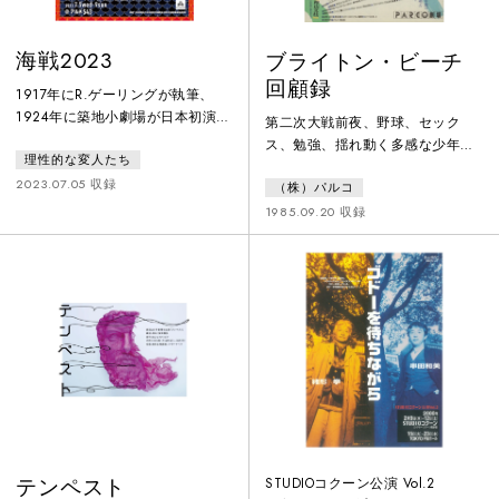
海戦2023
ブライトン・ビーチ
回顧録
1917年にR.ゲーリングが執筆、
1924年に築地小劇場が日本初演し
第二次大戦前夜、野球、セック
た『海戦』を全員女性キャストで
ス、勉強、揺れ動く多感な少年期
理性的な変人たち
上演。女性が語ることで生じるで
の思い出と家族愛を謳った心温ま
あろう違和感を手がかりの一つ
2023.07.05 収録
（株）パルコ
る自伝世界。
に、人と人が分断される「戦争」
1985.09.20 収録
について改めて考える機会とし
た。あらすじ：戦艦の砲塔内部で
海戦を待ち続ける7人の無名の水兵
たち。いつ戦いが始まるかわから
ない不安と焦燥から、各々の葛藤
が交錯する。彼らの精神状態が極
限に近づく中、ついに戦闘が始ま
る。
テンペスト
STUDIOコクーン公演 Vol.2