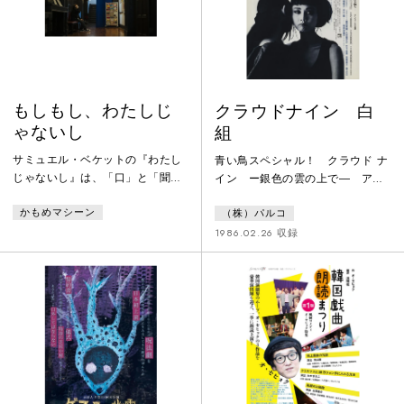
鑑賞できる形式をとった。
ランス人演出家ジャン・ランベー
ル＝ヴィルドが、SPACの俳優とと
もに
もしもし、わたしじ
クラウドナイン 白
ゃないし
組
サミュエル・ベケットの『わたし
青い鳥スペシャル！ クラウド ナ
じゃないし』は、「口」と「聞き
イン ー銀色の雲の上で― アン
手」を登場人物とする不条理劇。
コール公演
かもめマシーン
（株）パルコ
この作品を原案に、かもめマシー
ンは電話回線を通して俳優が観客
1986.02.26 収録
に1対1で上演する演劇作品「もし
もし、わたしじゃないし」を2020
年9月に発表した。2021年、早稲
田大学坪内博士記念演劇博物館で
開催された『Lost in Pandemic』
展において展示されたことを受
け、演劇博物館の協力のもとに再
演を実施。※演劇