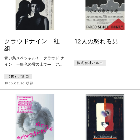
を描くハートフルコメディ！
とを知る。
クラウドナイン 紅
12人の怒れる男
組
-
青い鳥スペシャル！ クラウド ナ
株式会社パルコ
イン ー銀色の雲の上で― アン
コール公演
（株）パルコ
1986.02.26 収録