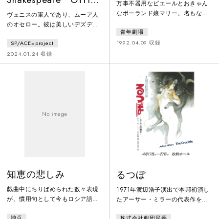
万事不器用なピエールとおきゃん
Serious』
なポーランド娘マリー。名もなく
ヴェニスの軍人であり、ムーア人
貧しい二人が、パリの古びた実験
のオセロー。彼は美しいデズデモ
青年劇場
室で出会い、世界に羽ばたくまで
ウナと愛し合い、彼女の父親の反
の、笑いと奇知と恋に彩られた、
1992.04.09 収録
SP/ACE=project
対を押し切る形で、半ば駆け落ち
てんやわんやのコメディ。1990年
のように結婚する。オセローを嫌
2024.01.24 収録
度、モリエール最優秀作家、演出
う部下のイアーゴーは、自分を差
家、装置家、私立劇場演目、各賞
し置いて昇進した同輩のキャシオ
受賞の傑作喜劇。
ーを妬んでいた。そこで、イアー
ゴーはキャシオーがデズデモウナ
と密通しているという嘘をオセロ
ーに告げる。イアーゴーの巧妙な
話術により、オセローは真実と
嘘、信頼と疑念の間で揺れ動いて
いく。
知恵の悲しみ
るつぼ
戯曲中にちりばめられた数々表現
1971年渡辺浩子演出で本邦初演し
が、慣用句として今もロシア語に
たアーサー・ミラーの代表作を、
生き続けているというグリボエー
倉橋健新訳、滝沢修の新演出で上
地点
株式会社劇団民藝
ドフの名作喜劇『知恵の悲し