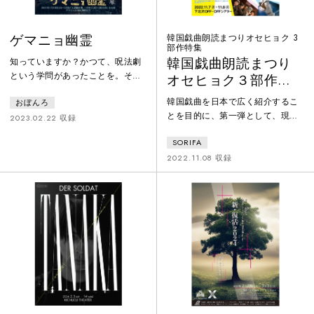
ゲマニョ幽霊
韓国戯曲朗読まつりオセヒョク 3
部作特集
韓国戯曲朗読まつり
知っていますか？かつて、呪法劇
という学問があったことを。それ
オセヒョク３部作特
が、あまりに強大な力を持つがゆ
集『楽屋のお掃除』
韓国戯曲を日本で広く紹介するこ
おぼんろ
え、歴史の闇に隠されたことを。
とを目的に、第一弾として、現在
呪法劇とは芝居をやると言う儀式
2023.02.22 収録
韓国で人気の作家、オセヒョクの
によって、霊的なるものを地上に
SORIFA
作品を一気に３作品上演。本作品
降臨させ超常的な力を借りること
は、清水邦夫の『楽屋』からイン
2022.11.08 収録
です。おぼんろは1600年代に残さ
スピレーションを受け、続編とし
れた伝説的な文献を日本で初めて
て執筆された。空っぽになった楽
翻訳し、当時の儀式を再現しまし
屋にやってきた解体業者たちと、1
た。『ゲマニョ幽霊』はロシア・
人の女優の物語。韓国では連続公
ポーランド戦争が行われた頃、ラ
演として上演されている。
マエが描いた物語とされていま
す。誰が