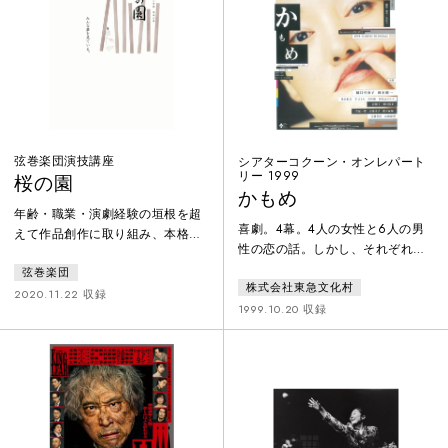
演します。
れた古典劇が息を吹き返し、軽や
かなステップを踏みながら悲劇へ
加速していく物語に、ヴァツワ
フ・ジンペルの音楽が伴走する。
弦巻楽団演技講座
シアターコクーン・オンレパート
リー 1999
桜の園
かもめ
年齢・職業・演劇経験の垣根を超
喜劇。4幕。4人の女性と6人の男
えて作品創作に取り組み、本格的
性の恋の話。しかし、それぞれの
な演劇体験ができることに定評の
思いがすれちがって・・・・
弦巻楽団
ある弦巻楽団演技講座。2020年度
株式会社東急文化村
2学期は、講座初となるチェーホ
2020.11.22 収録
1999.10.20 収録
フに挑戦。揺るがないと信じてい
たものが失われていく哀愁と人間
の愚かさを滑稽に描いた喜劇を、
中学生から社会人まで、ダブルキ
ャストで堂々上演。