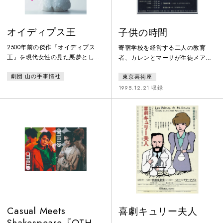
オイディプス王
子供の時間
2500年前の傑作『オイディプス
寄宿学校を経営する二人の教育
王』を現代女性の見た悪夢として
者、カレンとマーサが生徒メアリ
とらえ、運命に翻弄される人間世
に同性愛者であるという噂を流さ
劇団 山の手事情社
東京芸術座
界を描いた。ギリシア悲劇の世界
れ学校はつぶれてしまう。カレン
を女優だけで演じた奇抜な演出は
は婚約者ジョーマーサとの仲を疑
1995.12.21 収録
大きな反響を呼び、2002年の初演
っていると考え別れてしまう。マ
以来、国内外での再演も多い。
ーサは自分が同性愛者であること
2010年にはルーマニアのシビウ国
否定していたが実はカレンを愛し
際演劇祭でも上演。本映像は同年
ていたと気づき自殺する。「大
凱旋公演の模様を収録。
人」を生きる子どもと「大人」を
生きる大人と「子ども」を生きる
大人の物語。
Casual Meets
喜劇キュリー夫人
Shakespeare『OTHELLO