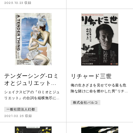
な演劇作品。 本作はスペインの伝
な村に暮らす農民たちを生き生き
2025.10.23 収録
説的劇作家、フェデリコ・ガルシ
と描き出す。常連ばかりが集まる
ーア・ロルカによる官能的な名作
田舎の酒場を父と二人で切り盛り
悲劇である。実際に起きた事件を
する、 美人で勝気な娘ペギーン。
元に１９３２年に執筆され、翌年
ある晩、「父ちゃんを殺しちまっ
にロルカ自身の演出によりスペイ
た」と語る謎の男が現れ、 なぜか
ンで初演、同年にアルゼンチンで
村人たちの人気者に。 村はざわめ
も上演された、ロルカの３大悲劇
き、恋も騒動も転がり出す。とこ
の 1
ろが物語は思わぬ展開と
テンダーシング-ロミ
リチャード三世
オとジュリエットよ
俺の生きざまを見せてやる最も危
り-（初演）
険な賭けに命を燃やした男”リチャ
シェイクスピアの『ロミオとジュ
ード三世”野望の果ては天国か地獄
リエット』の台詞を縦横無尽に再
株式会社パルコ
か
構成し、ソネット詩や歌も加えて
一般社団法人幻都
生み出された、もうひとつの『ロ
ミオとジュリエット』。老夫婦の
2021.02.25 収録
愛と別離を描いた物語。独創的な
手腕で原作を巧みに再構成したの