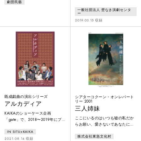
劇団民藝
（ピューリッツァー賞）を劇化
暴力的に求める存在によって破壊
し、１９９０年のトニー賞最優秀
一般社団法人 壁なき演劇センタ
され犠牲となっていく社会」とい
ー
作品賞を受賞した作品を翻訳初
う主題に光を当て、2つの世界が互
2019.03.15 収録
演。永島敏行を主役に迎え、奈良
いに理解共存することが不可能で
岡朋子、日色ともゑ、梅野泰靖、
あることを通して、人間はいかに
伊藤孝雄らが出演し、井上堯之の
共存していくべきなのか？という
音楽と出演。四年ぶりに仮釈放さ
問題に切り込む。ワーニャは長年
れたトムが帰郷すると、家を破壊
セレブリャコーフの活動を支えて
され土地を奪われた一家が、仕事
きたが、彼が定年退職しその無能
を求めてカリフォルニアへ発つと
さが明らかになり、今までの自分
ころだった…。
の献身が全くの無意味だったこと
を知る。
既成戯曲の演出シリーズ
シアターコクーン・オンレパート
リー 2001
アルカディア
三人姉妹
KAIKAのショーケース企画
ここにいるのはいつも嘘の私だか
「gate」で、2018〜2019年にプロ
らお願い、愛さないであなたに見
グラムディレクターを務めた大石
える私を
IN SITU×KAIKA
達起が、その発展版として手がけ
株式会社東急文化村
た「既成戯曲の演出シリーズ」の
2021.08.14 収録