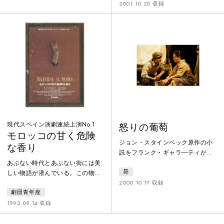
2001.10.20 収録
VOL.1。イギリスの劇作家、ト
ム・ストッパードの『アルカディ
ア』を大石自ら演出しました。
現代スペイン演劇連続上演No.1
怒りの葡萄
モロッコの甘く危険
ジョン・スタインベック原作の小
な香り
説をフランク・ギャラ―ティが脚
色本邦初演。1930年代に発生した
あぶない時代とあぶない街には美
昴
干ばつと砂嵐を契機に、故郷オク
しい物語が潜んでいる。この物語
ラホマを追われ、カルフォルニア
2000.10.17 収録
は80年代後半のマドリッド旧市街
に移っていった貧困農民層の一族
劇団青年座
に生れた現代のスペイン論であ
の逆境と不屈の物語。
り、長い牛睡から覚めた現代のウ
1992.09.14 収録
エストサイドストーリーである。