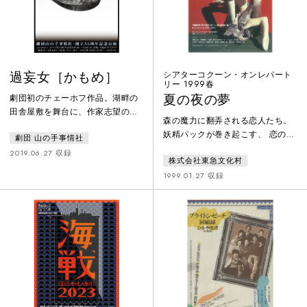
を借りて、リチャードを現代に描
ックス」に設置された黒電話のダ
き出す。約100年前の坪内逍遥訳で
イヤルを回すと、上演が始まる。
上演。
過妄女［かもめ］
シアターコクーン・オンレパート
リー 1999春
夏の夜の夢
劇団初のチェーホフ作品。湖畔の
田舎屋敷を舞台に、作家志望の青
森の魔力に翻弄される恋人たち。
年トレープレフと女優を夢見る乙
妖精パックが巻き起こす、 恋の大
劇団 山の手事情社
女ニーナの関係を軸に、屋敷に集
狂騒曲！
まる人々のさまざまな恋愛模様が
2019.06.27 収録
株式会社東急文化村
描かれる。この群像劇を自己実現
1999.01.27 収録
の病に苛まれた現代人の苦悩の姿
と解釈し、「剥製たちのボードビ
ル」として上演した。初演は2019
年、劇団創立35周年記念公演。そ
の後2023年にルーマニアのシビウ
国際演劇祭に招聘され大きな話題
となる。