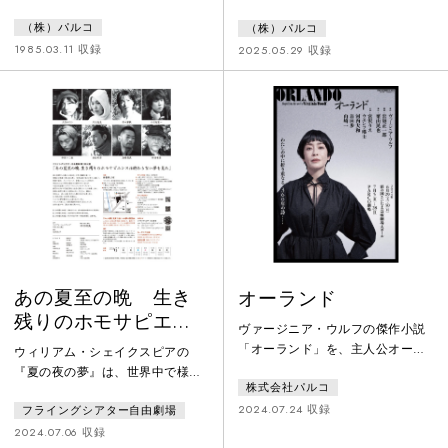
品。イギリスで話題の新作戯曲を
（株）パルコ
（株）パルコ
世界に先駆けて日本上演。母親を
早くに亡くし、元炭鉱夫の父に育
1985.03.11 収録
2025.05.29 収録
てられた三人娘。今日は三女の結
婚式。久しぶりに集まった家族と
親戚。ウォッカが振る舞われ、ダ
ンスに興じ、人生で一番幸せな時
を過ごすはずの家族だったが、過
去の確執や裏切り、憤りなどが、
次第に浮かび上がり…。
あの夏至の晩 生き
オーランド
残りのホモサピエン
ヴァージニア・ウルフの傑作小説
スは終わらない夢を
「オーランド」を、主人公オーラ
ウィリアム・シェイクスピアの
見た
ンドに宮沢りえを迎え、岩切正一
『夏の夜の夢』は、世界中で様々
株式会社パルコ
郎の翻案、栗山民也の演出で新た
な形で上演され、映画、絵本、ダ
に舞台化！数奇な運命を辿りなが
2024.07.24 収録
フライングシアター自由劇場
ンス、オペラ、音楽にも翻案され
ら、国境を越え、ジェンダーを超
てきた。魅力的な登場人物たちが
2024.07.06 収録