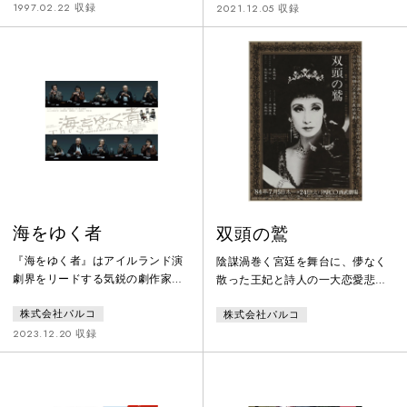
湖畔の閑静な別荘は都会の喧騒か
り、現実から逃れるために酒浸り
1997.02.22 収録
2021.12.05 収録
ら離れ一夏を過ごす人々のやすら
の日々を送っていた彼のもとに、
ぎの場であった。間もなく80歳の
娘のメアリーが 10 年ぶりに訪ね
ノーマンは厳格で頑固ものでユー
てくる......。今日はクリスマス・
モアと教養を持ち合わせていた
イヴだ――。ディケンズの 「クリ
が、老いと忍び寄る＜その時＞へ
スマス・キャロル」を下敷きに、
の影におびえ苛立っていた。妻エ
アイルランドを代表する劇作家コ
セルは対照的に変わらぬ快活さを
ナー・マクファーソンが描くささ
見せているが最近の夫が気がかり
やかな希望の物語。日本初演
だ。夫婦の
海をゆく者
双頭の鷲
『海をゆく者』はアイルランド演
陰謀渦巻く宮廷を舞台に、儚なく
劇界をリードする気鋭の劇作家コ
散った王妃と詩人の一大恋愛悲
ナー・マクファーソンの出世作に
劇。コクトーの絢爛たる浪漫主義
株式会社パルコ
株式会社パルコ
して、代表作です。2006年に自ら
的演劇
の演出により、ロンドンのナショ
2023.12.20 収録
ナル・シアターにてデビューした
本作は、ローレンス・オリヴィエ
賞“BEST PLAY”、トニー賞“BEST
PLAY”にノミネート、『21世紀の