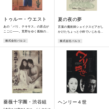
トゥルー・ウエスト
夏の夜の夢
あの「パリ、テキサス」の原点が
言葉の魔術師シェイクスピアがし
ここに――。荒野をゆく孤独の
かけたちょっと小粋でいじわるな
影。愛と憎しみのブルースが聞こ
恋のいたずら今もときめきを忘れ
株式会社パルコ
株式会社パルコ
える。コヨーテの狂騒の中、男た
ないあなたに贈る恋愛天使の夢の
ちの野生が目覚める。楽園から荒
世界
野へ、兄弟の宿命の闘いがいま
――。
薔薇十字團・渋谷組
ヘンリー４世