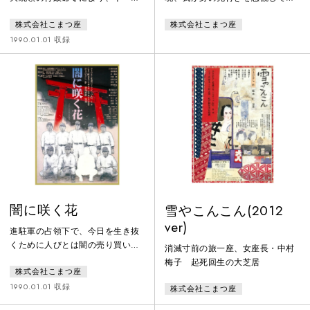
人の日系人が強制収用所送りとな
国橋から身を投げようとした狂言
株式会社こまつ座
株式会社こまつ座
った。収容所の数は国内に十か
作者の二世河竹新七。ところが奇
所。前年の真珠湾攻撃により太平
妙な行き掛かりで、無我夢中の新
1990.01.01 収録
洋戦争がはじまり、アメリカは日
七が飛び込んだのは大川ではな
系人の隔離政策を行ったのだ。
く、川端にたつ一軒の小さなそば
自国民を日系であるという理由だ
屋だった。柳橋裏河岸の「仁八そ
けで市民権を剥奪し、収容所に閉
ば」で出会った何とも風変わりな
じこめ監視する。合衆国憲法違反
「仲間」たちが、次から次へと巻
である。 さて、舞台はカリフォ
き起こす上を下への大騒動は、天
ルニア州の砂漠地帯マンザナ。バ
下の御一新をはさんで、明治なか
ラックの強制収容所の一室。 朗
ばに至るまでのじつに２８年間に
読劇上演
およぶことに
闇に咲く花
雪やこんこん(2012
ver)
進駐軍の占領下で、今日を生き抜
くために人びとは闇の売り買いに
消滅寸前の旅一座、女座長・中村
必死だった。親を亡くし、子を亡
梅子 起死回生の大芝居
株式会社こまつ座
くし、夫を亡くし、友を亡くした
人びとが、世の中の新しい枠組み
1990.01.01 収録
株式会社こまつ座
の中で、無我夢中に生きていた。