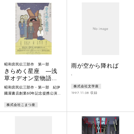
ひとり息子の健太郎を戦地に失っ
た愛敬稲荷神社の神主牛木公磨
も、今では近くに住む五人の未亡
人たちと寄り合って、闇米の調達
に奔走している。そんなある夏の
日。思いもかけず、死んだはずの
健太郎が愛敬稲荷神社にひょっこ
りと帰還する
昭和庶民伝三部作 第一部
雨が空から降れば
きらめく星座 ―浅
-
草オデオン堂物語―
(1987 ver)
株式会社文学座
昭和庶民伝三部作・第一部 紀伊
1997.11.08 収録
國屋書店創業60年記念提携公演昭
和15年の浅草。小さなレコード店
株式会社こまつ座
「オデオン堂」に4人の家族と二
人の間借り人が仲良く暮らしてい
た。しかし、陸軍に入隊していた
長男の正一が脱走して「非国民の
家」扱い。追手がかかり憲兵が住