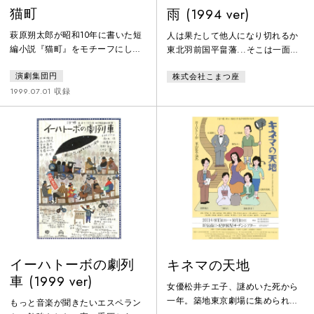
猫町
雨 (1994 ver)
萩原朔太郎が昭和10年に書いた短
人は果たして他人になり切れるか
編小説『猫町』をモチーフにし
東北羽前国平畠藩...そこは一面の
て、別役実が書き下ろした。「猫
紅花の里。瓜二つの紅花問屋の当
演劇集団円
株式会社こまつ座
町」を旅する二人の女と、そこに
主になりすまそうとした江戸の金
生きる三世代にわたる家族の物
物拾いの徳言葉、習慣を捨て、自
1999.07.01 収録
語。
ら証明するものを失っていく。騙
したつもりが騙されて、替え玉に
なったつもりの徳を待ち受けてい
たのは...
イーハトーボの劇列
キネマの天地
車 (1999 ver)
女優松井チエ子、謎めいた死から
一年。築地東京劇場に集められた
もっと音楽が聞きたいエスペラン