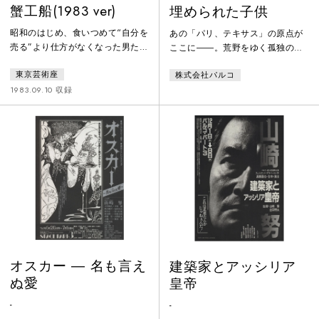
蟹工船(1983 ver)
埋められた子供
昭和のはじめ、食いつめて“自分を
あの「パリ、テキサス」の原点が
売る”より仕方がなくなった男たち
ここに――。荒野をゆく孤独の
が、函館の港に集まってきた。博
影。愛と憎しみのブルースが聞こ
東京芸術座
株式会社パルコ
光丸は荒海でメリメリと音をたて
える。深い闇の奥に隠された血の
て鳴っている。重労働と粗悪な飯
秘密――。荒野をさまよう家族た
1983.09.10 収録
で身体を悪くした漁夫や雑夫が、
ちの衝撃の肖像！
何人も北の海で死んでいく。「こ
のままでは殺される」遂に自分た
ちの力でストライキを起こし“要
求”を突き出した。しかし、待って
いたのは味方と思っていた帝国海
軍による弾圧と逮捕であった。だ
が、彼らは立ち上がった。もう一
度。
オスカー ― 名も言え
建築家とアッシリア
ぬ愛
皇帝
-
-