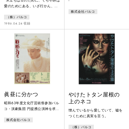
”木立ちは空のために、くらやみは
-
愛のためにある、いざ行かん、わ
株式会社パルコ
れら薔薇十字のもとに……”たった
（株）パルコ
二人の反乱軍！！
1986.04.24 収録
眞昼に分かつ
やけたトタン屋根の
上のネコ
昭和63年度文化庁芸術祭参加パル
コ・演劇集団 円提携公演神を求め
憎んでいるから愛していて、嘘を
る男と美しい人妻との禁じられた
つくために真実を言う。
株式会社パルコ
恋は、インド洋上の豪華船の甲板
で始まる……二十世紀のトリスタ
（株）パルコ