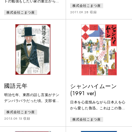
四人のスター女優たち!!果たしてこ
トの勉強もしたい家の重圧から逃
株式会社こまつ座
の中に彼女を殺した犯人はいるの
れたい父の庇護の下を離れたいそ
か・・・・・・？うだつがあがら
2011.09.28 収録
株式会社こまつ座
して真の生き方を探したい大きな
ない万年下積役者を刑事に仕立
川のトランクの中にたくさんの願
て、松井チエ子殺人事件真犯人追
いを詰め込んで宮澤賢治は七度、
及劇『豚草物語』の幕が開く。映
八度と上野行きの夜行列車に乗り
画をこよなく愛した井上ひさしの
込む上京中の賢治に焦点を当てて
もう一つの舞台版『キネマの天
この稀有な存在の心のドラマをみ
地』。「蒲田行進曲」にのせてこ
ごとに描き切った秀作
まつ座決定版でいよいよ上演。
國語元年
シャンハイムーン
(1991 ver)
明治七年、東西の話し言葉がテン
デンバラバラだった頃。文部省官
日本を心底恨みながら日本人を心
吏の南郷清之輔に「全国統一の話
から愛した魯迅。これはこの魯迅
株式会社こまつ座
し言葉を制定せよ」という命令が
とその妻と、彼の臨終に立ち会っ
下った。この日から、南郷家は、
2015.09.15 収録
株式会社こまつ座
た四人の日本人の滑稽な、しかし
お国訛りをめぐって大騒ぎ。清之
なかなか感動的な物語です。
輔は、話し言葉の全国統一の前