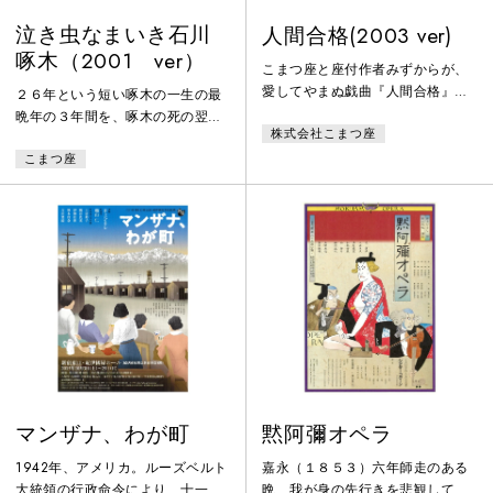
泣き虫なまいき石川
人間合格(2003 ver)
啄木（2001 ver）
こまつ座と座付作者みずからが、
愛してやまぬ戯曲『人間合格』。
２６年という短い啄木の一生の最
文学史上不滅の小説家太宰治の生
晩年の３年間を、啄木の死の翌
株式会社こまつ座
涯をいきいきと描いて、はじける
年、作品を残された妻・節子が回
笑いとあつい感動が劇場をつつみ
こまつ座
想するという形で描かれた本作
こむ。
は、貧しさと病に喘ぎながらも、
人生の辛苦に耐え忍び健気に生き
る啄木、また時に我儘で身勝手で
そして剽軽な青年啄木の家庭劇で
もあります。
マンザナ、わが町
黙阿彌オペラ
1942年、アメリカ。ルーズベルト
嘉永（１８５３）六年師走のある
大統領の行政命令により、十一万
晩、我が身の先行きを悲観して両