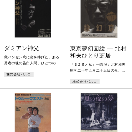
ダミアン神父
東京夢幻図絵 ― 北村
和夫ひとり芝居
救ハンセン病に命を捧げた、ある
勇者の魂の告白人間、ひとつのこ
「Ｂ２９と私」―講演：北村和夫
とに一生うち込んでくると、最後
昭和二十年五月二十五日の夜、Ｂ
株式会社パルコ
のほうで、ふと、疑惑が浮かんで
２９は東京大空襲の総仕上げにか
くる――しかし、――私のしてき
株式会社パルコ
かった。焼夷弾の炎壁に閉ざされ
たことが良かろうと悪かろうと、
た中の人妻と少年、それは夢幻の
私はあなたの僕です。私はあなた
地獄図絵か・・・。
の大きな愛を信じます。