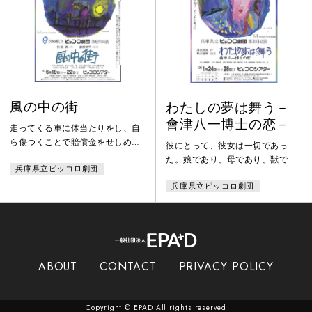
ごと」に変質させられていく、悲
惨で滑稽なものがたり。
風の中の街
わたしの夢は舞う－
會津八一博士の恋－
走ってくる車に体当たりをし、自
ら傷つくことで賠償金をせしめる
彼にとって、彼女は一切であっ
という、奇妙な商売があった。間
た。娘であり、母であり、獣であ
兵庫県立ピッコロ劇団
違えたら命を落とすのであるか
り、マドンナであった…。すぐれ
ら、文字通り体を張っての商売で
兵庫県立ピッコロ劇団
た東洋美術史学者であり、類まれ
ある。これはその名人と言われた
な万葉調の歌人であり、また独創
「当たり屋」が、家族を引き連
を重んじた書家として名を成した
れ、「体を傷つけなくても生きて
會津八一。そんな彼の、遠縁の娘
いける街」を目指して、旅立つ物
きい子との神聖な恋。彼を慕って
語…。
集まってきた教え子たち。彼らが
ABOUT
CONTACT
PRIVACY POLICY
やがて巻き込まれていく、幾つか
の過激な事件、そして戦争の
影…。
Copyright ©
EPAD
All rights reserved