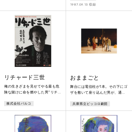
ンとイゾルデ――。
1987.09.15 収録
リチャード三世
おままごと
俺の生きざまを見せてやる最も危
舞台には電信柱が1本。その下にゴ
険な賭けに命を燃やした男”リチャ
ザを敷いて座り込んだ男が、通り
ード三世”野望の果ては天国か地獄
かかった男に声をかける。「おま
株式会社パルコ
兵庫県立ピッコロ劇団
か
まごと、せぇへんか？」そして誰
も、これを断るわけにはいかな
い。我々の日常生活における、あ
らゆる厳粛なできごと、深刻な現
実でさえ、いつの間にか「おまま