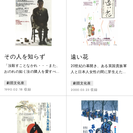
方知れずになっていた。その母に
とした旅芸人である。1919年（大
会いたくて彼女は母の故郷を訪れ
正八）年。高田市大瀧山天林寺で
たのだった。人ともすぐ打ち解
は、瞽女たちの年に一度の祭りと
け、フィリピンから来この村の嫁
もいうべき妙音講が執り行われて
になっているホキとは大の仲良し
いた。儀式も終わり、瞽女たちが
になる。そして何よりはつ江の
無礼講となっている中、境内の影
父、つまり
に身
その人を知らず
遠い花
「汝殺すことなかれ・・・また、
20世紀の幕開き、ある英国貴族軍
おのれの如く汝の隣人を愛すべ
人と日本人女性の間に芽生えた
し」このイエスの言葉を素朴に信
愛。それは20世紀の激動の時代に
劇団文化座
劇団文化座
じて召集を拒み、戦争に反対した
翻弄され、数奇な軌跡を辿ってい
片倉友吉。彼は、名もない一介時
った……十数年前に発見された、
1990.02.18 収録
2000.03.23 収録
計工場の労働者である。だが、大
英国軍人から日本人女性に送られ
戦の遂行か下にあっては言うまで
た日本語による千通に及ぶ手紙を
もなく非国民扱いであり、死より
もとにNHKラジオの特別番組「日
も過酷な罵倒と拷問と脅迫が彼を
本人になりたかった男」が放送さ
待ち受けていた。さらに彼だけに
れたのは昭和62年夏。大きな反響
とどまらず、周囲の人達をも巻き
を呼ぶ。そして、二人をめぐる家
込んでいった。父は自殺、弟は職
族の物語として「ピーチブロッサ