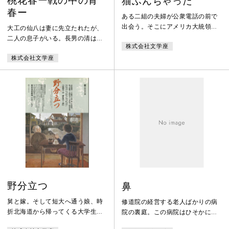
桃花春ー戦の中の青
猫ふんぢゃった
春ー
ある二組の夫婦が公衆電話の前で
出会う。そこにアメリカ大統領を
大工の仙八は妻に先立たれたが、
誘拐した犯人から身代金を要求す
二人の息子がいる。長男の清は音
株式会社文学座
る電話がかかってくる。
楽好きの旧制高校生でまだ徴兵を
株式会社文学座
免れています。次男の昭は予科練
（少年航空兵）です。清と昭の幼
馴染の桃は両親を亡くし下働きを
しながらひそかに女優を志してい
ます。実に大変だった時代の物
語。
野分立つ
鼻
舅と嫁。そして短大へ通う娘、時
修道院の経営する老人ばかりの病
折北海道から帰ってくる大学生の
院の裏庭。この病院はひそかに長
息子。東京の何処にでもあるたた
期療養者の総入れ替えを行って経