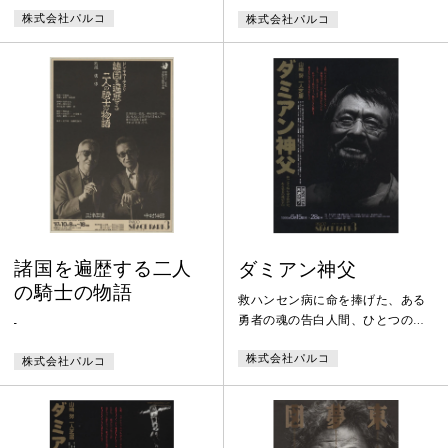
株式会社パルコ
株式会社パルコ
諸国を遍歴する二人
ダミアン神父
の騎士の物語
救ハンセン病に命を捧げた、ある
勇者の魂の告白人間、ひとつのこ
-
とに一生うち込んでくると、最後
株式会社パルコ
のほうで、ふと、疑惑が浮かんで
株式会社パルコ
くる――しかし、――私のしてき
たことが良かろうと悪かろうと、
私はあなたの僕です。私はあなた
の大きな愛を信じます。