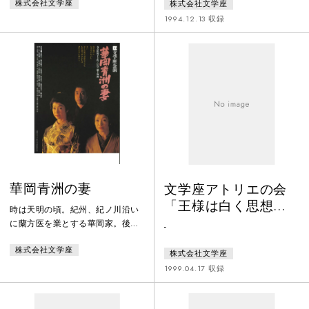
株式会社文学座
株式会社文学座
ずまいの家庭。嫁の佐和子は夫を
営状態を回復しようと、院長を先
過労死で亡くし、それに続いて姑
頭に頭を絞っている。毎日医者と
1994.12.13 収録
も病死する。佐和子はこの家にと
修道尼たちが「さりげない嫌がら
どまり舅の宗一と十数年をこの家
せ」を実践しているのだが、さり
で暮し続けてきた。佐和子は宗一
げなさすぎて今度の患者にはどう
の老後や子供たちのことを考え、
にも通じないのだ。その通じない
家の建て替えを決意する。そこ
患者──なぜか将軍と呼ばれている
へ、宗一の実の娘が海外生活を終
老人が車いすで庭に現れ、庭の木
え、夫と帰国する。そして二人は
の枝に作り物の「鼻」をぶら下げ
この土地に新たに家を建て、宗一
させている。病院は早くこのあや
と共に住むと
しげな老
華岡青洲の妻
文学座アトリエの会
「王様は白く思想す
時は天明の頃。紀州、紀ノ川沿い
る」
に蘭方医を業とする華岡家。後継
-
ぎの雲平（青洲）が京に遊学中、
株式会社文学座
母の於継は近郷の名家の娘加恵を
株式会社文学座
請うて青洲の嫁に迎えた。加恵は
1999.04.17 収録
姑の於継によく仕えた。於継も嫁
の加恵をかわいがり、その睦まじ
さは人もうらやむほどであった