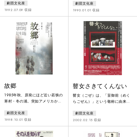
劇団文化座
劇団文化座
た。戦乱の世が続き、織田・豊
久四郎は一向に店を顧みないばか
臣・徳川と天下が移り変わるなか
りか、外では一体何をしているこ
1992.07.09 収録
1990.01.01 収録
で、平穏だったこの土地にもさま
とやら。でも元気で働き者のお内
ざまな人やものが流れ込んできま
儀・ちからによって何とか店は切
した。ところで、この池に住む
り盛りされているようです。どん
「てながえび」のてはどうしてこ
なことが起ころうと持ち前の負け
んなに長くなったのか――。この
ん気の強さで吹き飛ばしていくち
池にやってくる人間や、池に棲み
から。しかし時がたつにつれ、戦
ついた「あししばり」という妖怪
争に向かって世間の雲行きも怪し
が登場する幻想的な物語は、なん
くなってきました。店は勿論、成
とも愉快なほの
長した子供
故郷
瞽女さきてくんない
1985年秋、原発にほど近い若狭の
瞽女（ごぜ）は、「盲御前（めく
寒村・冬の浦。突如アメリカから
らごぜん）」という敬称に由来す
やってきた娘キャシー・マクレイ
る日本の女性の盲人芸能者。近世
劇団文化座
劇団文化座
ンの出現で村は俄かに活況を呈す
までにはほぼ全国的に活躍し、20
る。キャシーの母・松宮はつ江は
世紀には新潟県を中心に北陸地方
1998.10.01 収録
2002.02.15 収録
アメリカに渡って結婚し一児を得
などを転々としながら三味線を弾
たが、やがて離婚、娘を残して行
き唄い、門付巡業を主として生業