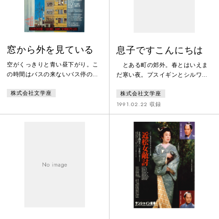
窓から外を見ている
息子ですこんにちは
空がくっきりと青い昼下がり。こ
とある町の郊外。春とはいえま
の時間はバスの来ないバス停のあ
だ寒い夜。プスイギンとシルワー
たりは、今日も相変わらずしんと
の二人の若者は、酒場で知り合っ
株式会社文学座
株式会社文学座
している。ここはめったに人の通
た娘たちと飲み明かそうとこの村
らないところなのだ。そこへやっ
までやってきたのだが、娘たちに
1991.02.22 収録
てきた41歳のセールスマン風の
放り出されて一夜の宿を求めて歩
男。彼は、通りかかった乳母車を
き回るはめに。最終列車は出てし
押す女に、ここでバスの回数券を
まい、寒さに耐えかねた二人はサ
なくしたのだと語る。女の両親も
ラファーノフ家の扉をたたく。
加わって回数券の行方を追及する
サラファーノフ家はサラファーノ
うち、ごみバケツから一本のドラ
フと娘のニーナ、息子のワーセン
イバーが。これは頻発する自転車
カの三人家族。他に泊めてくれる
泥棒の道具か？あたりにはベンチ
家はなく、プスイギンは思いつい
と電柱柱に
た出まかせ