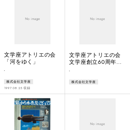
が、青洲が京から帰郷すと様子は
一変、二人は青洲をめぐって姑と
嫁の女の争いをつのらせる。一
方、青洲はそんなことは知らず麻
酔薬の研究に没頭する。研究も進
み、麻酔薬の完
文学座アトリエの会
文学座アトリエの会
「河をゆく」
文学座創立60周年記
念「クロイツェル・
-
-
ソナタ」
株式会社文学座
株式会社文学座
1997.08.25 収録