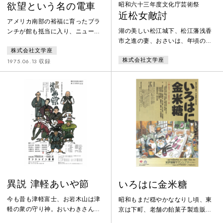
欲望という名の電車
昭和六十三年度文化庁芸術祭
近松女敵討
アメリカ南部の裕福に育ったブラ
湖の美しい松江城下、松江藩浅香
ンチが館も抵当に入り、ニューオ
市之進の妻、おさいは、年頃の娘
リンズに住むステラの元に身を寄
お菊とわんぱく盛りの息子虎次郎
株式会社文学座
せる。彼女はステラの夫、スタン
株式会社文学座
の三人で、主人の江戸詰めの留守
リーを口汚く罵るが……。やがて
1975.06.13 収録
をしっかり守っていた。一方「鑓
英語の教師だということが嘘であ
の権三」とうたわれるほどの武芸
ると発覚し、そこから芋づる式に
の達人笹野権三は誰からも愛され
彼女の過去が明かされる。しか
る藩内随一の美丈夫である。この
し、それを認めることができない
頃凶作が続き藩財政も苦しく青年
ブランチはますます大きな嘘をつ
武士たちにとっての出世栄達の途
き、ついには精神を病んでしま
はすでに武芸にはなく、茶道など
う……。
の遊芸にわずかなチャンスを狙う
よりほかはない。権三もまた例外
ではなかっ
異説 津軽あいや節
いろはに金米糖
今も昔も津軽富士、お岩木山は津
昭和もまだ穏やかななりし頃、東
軽の衆の守り神。おいわきさんの
京は下町、老舗の飴菓子製造販売
それはそれは大きな池がありまし
店「ささなみや」放蕩者の主人・