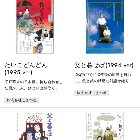
に、まず我が家のお国訛りによる
大混乱におそわれる。カタコト英
語しか喋れないピアニストの奏で
る幻の「小学唱歌集」にのせて展
開する、言語学的な悲喜劇の末、
ついに清之輔が辿り着いた「文明
開化語」とは
たいこどんどん
父と暮せば(1994 ver)
(1995 ver)
原爆投下から3年後の広島を舞台
に、父と娘の精緻な対話が織りあ
江戸幕末の日本橋。待ち合わせし
げる、ほのかな恋の物語。しかし
た男が二人。ひとりは跡取り、ひ
株式会社こまつ座
核兵器の、人類の存在をも脅かす
とりは幇間。連れだって馴染みの
そのおぞましい力は、可憐な娘の
株式会社こまつ座
遊郭へ繰り出そうと欣喜雀躍品川
心にも大きな傷跡を残していた。
へ。ところが、事態は急転一天地
生きる喜びを失くしてしまった娘
六、これが思いもかけぬ一大道中
にふたたび希望の光を蘇らせるた
の振り出しだった。次から次へと
めに、いま、父は全身全霊で娘に
降りかかる危難、水難、厄難、女
語りかける。
難。ついには、天にも運にも見放
され、流亡のはての生き地獄……