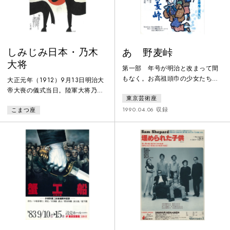
を追われ暴死。そして母親が、妹
ムへ」が出版された。1902年「憧
が、友人たち
しみじみ日本・乃木
あゝ野麦峠
大将
第一部 年号が明治と改まって間
もなく。お高祖頭巾の少女たちは
大正元年（1912）9月13日明治大
野麦峠を越えて製糸工場に働きに
帝大喪の儀式当日。陸軍大将乃木
東京芸術座
出た。肺を病んだみねは、兄の背
希典閣下は静子夫人とともに自邸
に乗って飛騨へ帰っていった。第
1990.04.06 収録
こまつ座
において自決した。なぜ乃木将軍
二部 大正から昭和へ。工場の労
は殉死しなければならなかったの
働条件はひどくなるばかり。「女
か？将軍の愛馬たちが明かすばか
は表に出るな」とされた時代、工
ばかしくて、かなしくて、おもし
女たちは手を取り合い立ち上がっ
ろくて、せつなくて、おまけにお
ていく。
おいにためになる死の真相。