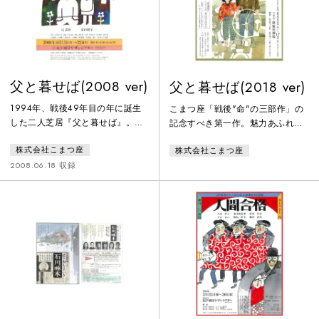
井上ひさしが1975年に放った快作
を、こまつ座で初の上演。
父と暮せば(2008 ver)
父と暮せば(2018 ver)
1994年、戦後49年目の年に誕生
こまつ座「戦後"命"の三部作」の
した二人芝居『父と暮せば』。
記念すべき第一作。魅力あふれる
1995年より日本各地を巡る全国公
新しい俳優を迎え堂々上演。
株式会社こまつ座
株式会社こまつ座
演を開始。戦後60年を迎えた2005
年までに、通算368ステージを数
2008.06.18 収録
え、『紙屋町さくらホテル』『リ
トル・ボーイ、ビッグ・タイフー
ン』の原点ともなった。女優栗田
桃子を迎えて、装いも新たに上
演。次世代に語り継ぎたい、井上
戯曲の傑作にしてこまつ座のライ
フワーク。