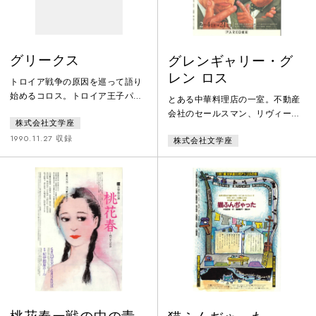
グリークス
グレンギャリー・グ
レン ロス
トロイア戦争の原因を巡って語り
始めるコロス。トロイア王子パリ
とある中華料理店の一室。不動産
スによって連れ去られたスパルタ
会社のセールスマン、リヴィーン
株式会社文学座
王メネラオスの妻ヘレネを奪回す
と、同じ記者の営業責任者ウィリ
るためにギリシャ軍が集結する。
1990.11.27 収録
株式会社文学座
アムソン。彼らの会社では毎月の
トロイアへ向けて出航したギリシ
売上高を掲示してセールスマンた
ャ軍は、女神アルテミスの力によ
ちの競争を煽っているが、かつて
ってアウリスに足止めされてい
トップの座にあったリヴィーンは
た。女神は総大将アガメムノンの
このごろ不成績である。契約の取
長女イピゲネイアを生贄に捧げる
れそうな上客の名簿が彼には割り
ことを要求。妻クリュタイムネス
当てられないからだ。同じ会社の
トラの必死の嘆願も振り切りその
セールスマン、モスはアーロナウ
要求に応えようとするアガメムノ
に会社の事務所から顧客名簿を盗
ン。イピゲネ
み出してこいと焚き付けている。
舞台は一変