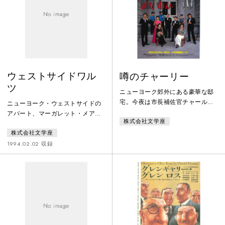
み込みで見張りをする始末。とこ
ろが長女・みさをがたくさんの傷
痍軍人と交わしてきた文通ハガキ
の中から選んだ源次郎と結婚する
にいたって、今度は一転「美談の
家」に
ウェストサイドワル
噂のチャーリー
ツ
ニューヨーク郊外にある豪華な邸
宅。今夜は市長補佐官チャール
ニューヨーク・ウェストサイドの
ズ・ブロック氏と妻マイラの結婚
アパート、マーガレット・メアリ
株式会社文学座
10周年記念パーティだ。招かれた
ーの部屋。元ピアノ教師の彼女は
客はいずれも上流階級のそうそう
株式会社文学座
辛辣だがユーモアを忘れない女性
たるメンバーばかり。最初に到着
だ。ちょっとおせっかいのバイオ
1994.02.02 収録
したのは弁護士夫妻。ところが当
リニスト、カラ・ヴァーナムはよ
のブロック夫妻はもちろん、メイ
くその部屋を訪れる。50歳代で独
ドもコックも誰もいない。邸宅中
身のカラと未亡人で一人暮らしの
を探してみると二階の寝室でブロ
マーガレットは、バイオリン、ピ
ック氏が耳たぶを撃ち抜いて血だ
アノを演奏しながら語り合うのが
らけになっていた。真相がわかる
楽しみだ。そんなある日、マーガ
までは友の異変を隠しておこうと
レットが出した同居人募集で若い
大奮闘の弁
女性ロビン・バードが現れる…