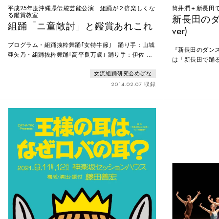
平成25年度沖縄県伝統芸能公演 組踊が２倍楽しくな
筒井潤＋新長田
る鑑賞教室
新長田のダン
組踊「ニ童敵討」と鑑賞あれこれ
ver)
プログラム・組踊抜粋舞踊｢女特牛節｣ 踊り手：山城
『新長田のダン
亜矢乃・組踊抜粋舞踊｢高平良万歳｣ 踊り手：伊佐 幸
は「新長田で踊る
子、与那嶺 綾子・ダイジェスト：組踊｢二童敵討｣を
動した継続プロ
女流組踊研究会めばな
楽しむために 解説：知花 小百合・組踊｢二童敵討｣
ューを基盤に、
〈あらすじ〉阿麻和利（あまおへ）は、天下を取るた
2014.02.07 収録
サーチと実践を往
め邪魔者であった護佐丸（ぐさまる）を首里王府へ嘘
3名の演出家、
偽りを告げ、攻め滅ぼします。残された護佐丸の息
踊る人々」と出
子・鶴松（ちるまち）と亀千代（かじみゅう）は、父
試みを始めまし
の敵で
中心に、