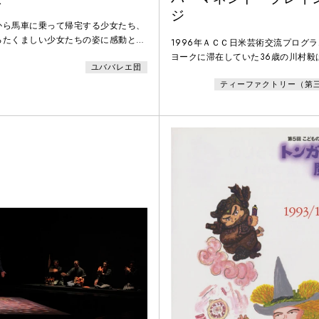
ジ
から馬車に乗って帰宅する少女たち、
るたくましい少女たちの姿に感動とイ
1996年ＡＣＣ日米芸術交流プログ
を受けた作品。1961年にユバ農場
ヨークに滞在していた36歳の川村毅
ユババレエ団
明子が弓場農場で創作した最初の踊
フォアマン(1937年ニューヨーク生
ティーファクトリー（第
ロジカル・ヒステリック・シアターOntol
Hysteric Theaterの本拠地セン
チにて、フォアマン作・演出による
見学をゆるされ、開幕まで立ち会っ
ーマネント・ブレイン・ダメージ