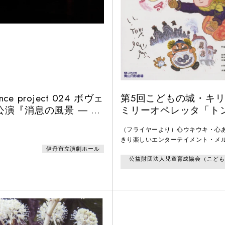
ance project 024 ボヴェ
第5回こどもの城・キ
公演『消息の風景 ― 能
ミリーオペレッタ「ト
 』
しの魔法使い 忍者やし
（フライヤーより）心ウキウキ・心
つ」
きり楽しいエンターテイメント・メ
伊丹市立演劇ホール
お・は・な・しは？―プリンさんの
公益財団法人児童育成協会（こども
事件が起こった！「あやつり時計」
だ。こりゃ大変だァ！犯人は……謎
ゲロウか？いやいや、ご存知、日本
の猿飛ゴンスケだ！そこで、トンガ
かいのプリンさんと、ボクらの味方
そして、こども達が