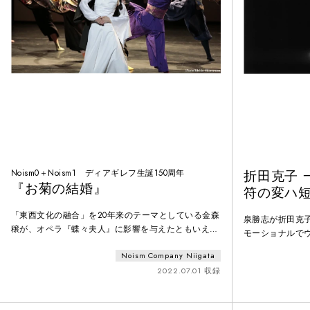
Noism0＋Noism1 ディアギレフ生誕150周年
折田克子 
『お菊の結婚』
符の変ハ
「東西文化の融合」を20年来のテーマとしている金森
泉勝志が折田克
穣が、オペラ『蝶々夫人』に影響を与えたともいえる
モーショナルで
ピエール・ロティの小説『お菊さん』をもとに新たに
観的、情緒的に
Noism Company Niigata
台本を書き起こした上で振付。ストラヴィンスキーの
に仕上げた。
「結婚」で踊る舞踊家たちは全員人形として描かれ、
2022.07.01 収録
ロティが描写（蔑視）する日本人を隠喩している。
Noism×鼓童「鬼」と同時上演され、本作品も「鬼」