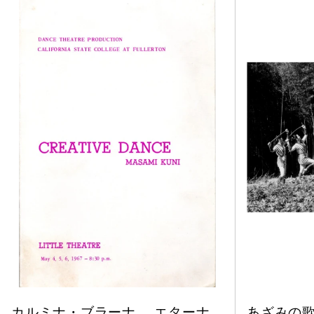
に、巡
カルミナ・ブラーナ、 エターナ
あざみの