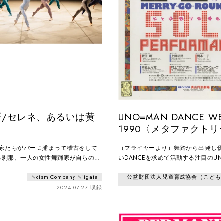
tof/セレネ、あるいは黄
UNO=MAN DANCE W
1990〈メタファクトリ
スVol.3〉「カッテとキママ
踊家たちがバーに捕まって稽古をして
（フライヤーより）舞踏から出発し
tale-Katte&Keymama」
る刹那、一人の女性舞踊家が自らの指
いDANCEを求めて活動する注目のUN
の断片を見る。それは20年という歳月
の新作ではおとぎの国の裏話とでも
Noism Company Niigata
公益財団法人児童育成協会（こども
えてきた苦悩であり、分かち合ってき
なメルヘンを描きます。
受け入れ、その身に刻んできた舞踊へ
2024.07.27 収録
momentof』）、”黄昏時に、白い舞
束の集団（ある民族）によって儀式が
それは人間とは何かを忘却せぬため