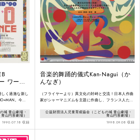
EB
音楽的舞踊的儀式Kan-Nagui（か
ー ワーク
んなぎ）
 Fairy
優しく過激な新し
（フライヤーより）異文化の対峙と交流！日本人作曲
O=MAN。今回
家がシャーマニズムを主題に作曲し、フランス人たち
呼べそうな不思議
が舞台化するサウンドスケープ。
の城 青山劇場・
公益財団法人児童育成協会（こどもの城 青山劇場・
青山円形劇場）
青山円形劇場）
1990.07.18 収録
1998.09.08 収録