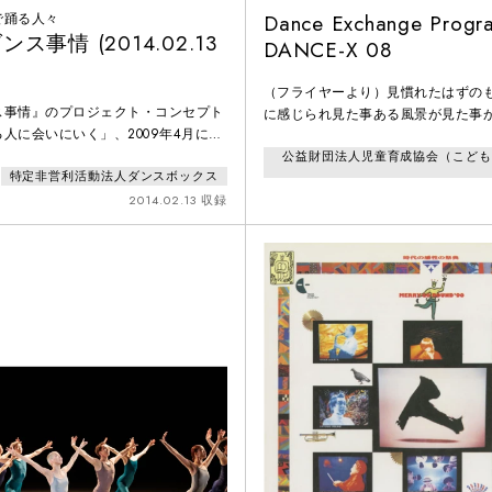
で踊る人々
Dance Exchange Progr
ス事情 (2014.02.13
DANCE-X 08
（フライヤーより）見慣れたはずの
ス事情』のプロジェクト・コンセプト
に感じられ見た事ある風景が見た事
人に会いにいく」、2009年4月に始
るときそれがJamais VU（ジャメ
ジェクトです。稽古場訪問やインタビ
公益財団法人児童育成協会（こども
特定非営利活動法人ダンスボックス
数々のイベントを盛り込みながら、リ
復します。2013年に5年目を迎え、
2014.02.13 収録
振付家、現代美術作家らが「新長田で
会いながら、新たな舞台作品をつくる
た。今回はその中で筒井潤との試みを