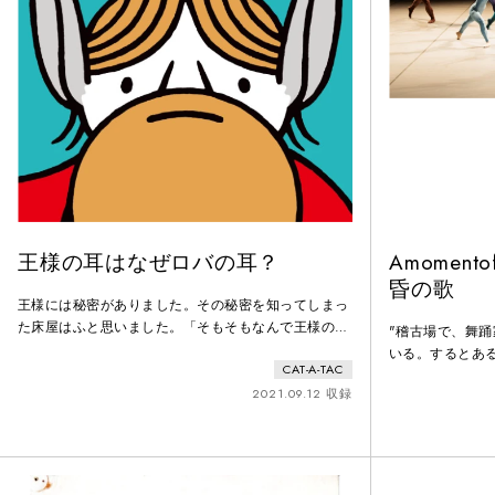
王様の耳はなぜロバの耳？
Amomen
昏の歌
王様には秘密がありました。その秘密を知ってしまっ
た床屋はふと思いました。「そもそもなんで王様の耳
"稽古場で、舞
はロバの耳なんだろう？」イソップ寓話を新しい解釈
いる。するとあ
CAT-A-TAC
でアレンジ。身体表現や生楽器、道具を使った見立て
先に過ぎた日々
の表現などで描く絵本の世界のような新しいダンス
2021.09.12 収録
に彼女が乗り越
劇。マイノリティの生きづらさは、大衆の理解と許容
た喜びであり、
の意識で好転するかもしれない。そしてそれは何気な
の愛である"（『A
い純粋で小さな一言がきっかけかもしれない。そんな
台の上で、白装
願いを込めた物語。
営まれている。