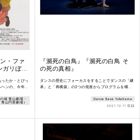
リン・ファ
『瀕死の白鳥』『瀕死の白鳥 そ
ンガリぼう
の死の真相』
きのひみ
あったか・とびっ
ダンスの歴史にフォーカスをすることでダンスの「継
ルヘンの、今年の
承」と「再構築」の2つの視座からプログラムを構成
住む街にまたまた
した公演「ダンスの系譜学」で発表された酒井はな出
の城 青山劇場・
Dance Base Yokohama
がぬすまれたの
演の2作品。（共同製作：Dance Base Yokohama、愛
青山円形劇場）
の忍者、くの一カ
知県芸術劇場。2021年10月に愛知県芸術劇場にて初
2021.12.11 収録
一の大泥棒、忍者
演）世界中のバレエダンサーが踊り続けてきたフォー
リぼうしの魔法つ
キン原作による『瀕死の白鳥』を、日本を代表するダ
、服部ヤルゾウ、
ンサーの酒井はなが、演劇作家の岡田利規と取