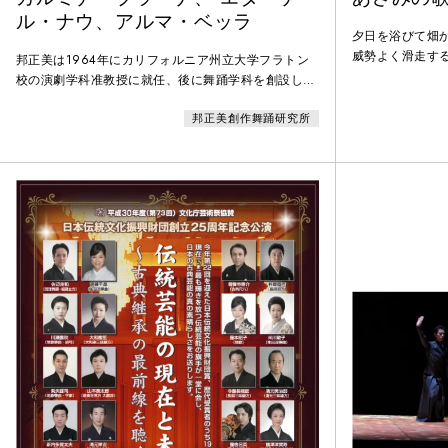
ル・ナウ、アルマ・ベッラ
夕日を浴びて畑
威勢よく滑走す
邦正美は1964年にカリフォルニア州立大学フラトン
ンスピレーション
校の演劇学科准教授に就任、後に舞踊学科を創設し、
に入植した小原
学科長を務めた。邦の舞踊教育は全人的成長を促すこ
り。
邦正美創作舞踊研究所
とを主眼とし、学生達が「踊りの道具」となることな
く、踊りを通して創造性を育むことを旨としていた。
「カルミナ・ブラーナ」は1966年11月に邦が4場面を
振付けたものの再演。「Eternal Now」は「カルミ
ナ・ブラーナ」と共に66年11月に上演された作品