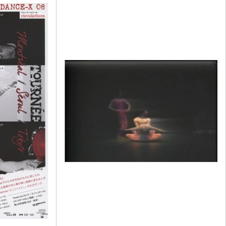
をテーマとしている。静けさとカオスが行き来する
中、舞踏マスター・竹之内淳志氏、音楽家小宮広子氏
を含