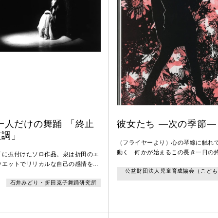
一人だけの舞踊 「終止
彼女たち ―次の季節―
短調」
（フライヤーより）心の琴線に触れ
動く 何かが始まるこの長き一日の
子に振付けたソロ作品。泉は折田のエ
ウエットでリリカルな自己の感情を主
公益財団法人児童育成協会（こども
表現する能力を見事に引き出した作品
石井みどり・折田克子舞踊研究所