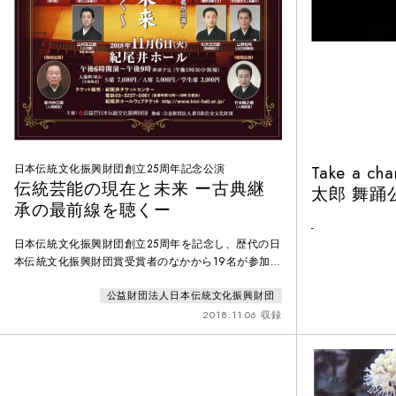
日本伝統文化振興財団創立25周年記念公演
Take a ch
伝統芸能の現在と未来 ー古典継
太郎 舞踊
承の最前線を聴くー
《杜若》―
-
日本伝統文化振興財団創立25周年を記念し、歴代の日
本伝統文化振興財団賞受賞者のなかから19名が参加し
て開催された。平成30年度（第73回）文化庁芸術祭協
公益財団法人日本伝統文化振興財団
賛公演。プレゼンター 野川美穂子（東京藝術大学音
楽学部講師）狂言「柿山伏」 シテ（山伏） 山本泰
2018.11.06 収録
太郎 アド（柿主） 山本則孝琉球舞踊「かせかけ」
（古典女踊「綛カシ掛カケ」） 舞踊 佐辺良和
（地謡）歌・三線 仲村逸夫 箏 池間北