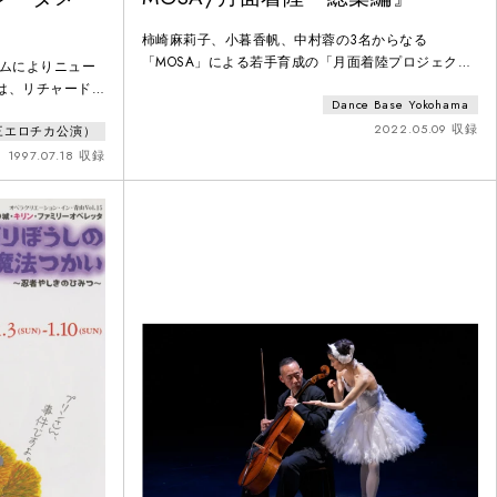
柿崎麻莉子、小暮香帆、中村蓉の3名からなる
「MOSA」による若手育成の「月面着陸プロジェク
ラムによりニュー
ト」における前半期のまとめとして、2022年1月以降
は、リチャード・
Dance Base Yokohama
に開催してきた3回のショーイング（絵本を題材にし
まれ)率いるオント
た「穴のあいた人たち」、様々な場・音楽との「即
2022.05.09 収録
三エロチカ公演）
ogical-
興」、演技に挑戦する「工藤祐次郎を踊る」）など、
ト・マークス・チャー
1997.07.18 収録
これまでに取り組んできた演目からの抜粋シーンを
新作の創作過程の
「総集編」として上演した。同時に、MOSAによる新
た。その新作『パ
作も発表。本映像では