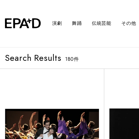
演劇
舞踊
伝統芸能
その他
Search Results
180
件