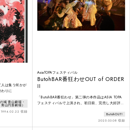
AsiaTOPAフェスティバル
ButohBAR番狂わせOUT of ORDER
II
て人は集う何かが
終わりに
「ButohBAR番狂わせ」第二弾の本作品はASIA TOPA
の城 青山劇場・
フェスティバルで上演され、初日前、完売し大好評を
青山円形劇場）
博した。メルボルン在住の舞踏アーティストゆみうみ
1994.02.22 収録
ButohOUT!
うまれ演出のもと、舞踏、演劇、歌、キャバレエ、ビ
ジュアルアートが融合し、屋内外の儀式的かつキテレ
2025.03.08 収録
ツなパフォーマンスで「美しくも不完全な番狂わせ」